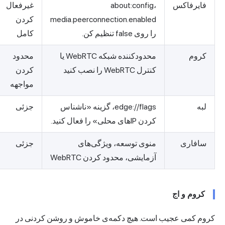
فایرفاکس
‎about:config،
غیرفعال
‎media.peerconnection.enabled
کردن
را روی false تنظیم کن.‎
کامل
کروم
محدودکننده شبکه WebRTC یا
محدود
کنترل WebRTC را نصب کنید
کردن
مواجهه
لبه
edge://flags، گزینه «ناشناس
جزئی
کردن IPهای محلی» را فعال کنید.
سافاری
منوی توسعه، ویژگی‌های
جزئی
آزمایشی، محدود کردن WebRTC
کروم و اج
کروم کمی عجیب است. هیچ دکمه‌ی خاموش و روشن کردنی در