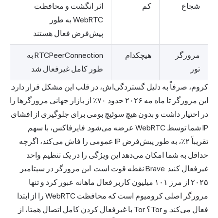
شجاع
کم
اثر انگشت و محافظت
WebRTC به طور
پیش‌فرض فعال هستند
مرورگر
هیچکدام
RTCPeerConnection به
تور
طور کامل غیرفعال شد
کروم، صرفاً به دلیل گستردگی‌اش، در قلب این مشکل قرار دارد.
این مرورگر تا ماه مه ۲۰۲۶
حدود ۷۰٪ از بازار جهانی مرورگرها
را
در اختیار داشت و بدون هیچ سوئیچ بومی برای جلوگیری از افشای
IP شما توسط WebRTC عرضه می‌شود. فایرفاکس، با سهم
تقریباً ۲٪، به طور پیش‌فرض IP عمومی را فاش می‌کند، اگرچه
حداقل به شما امکان می‌دهد این ویژگی را در یک تنظیم واحد
غیرفعال کنید. Brave نقطه قوت است. این مرورگر در سپتامبر
۲۰۲۵ از مرز ۱۰۱ میلیون کاربر فعال ماهانه عبور کرد و تنها
مرورگر اصلی کرومیوم است که محافظت WebRTC را از ابتدا
فعال می‌کند. و Tor؟ Tor با غیرفعال کردن کامل اتصال همتا، از