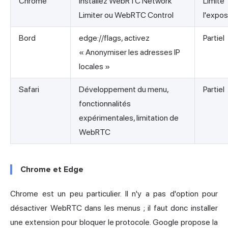
Chrome
Installez WebRTC Network
Limite
Limiter ou WebRTC Control
l'expos
Bord
edge://flags, activez
Partiel
« Anonymiser les adresses IP
locales »
Safari
Développement du menu,
Partiel
fonctionnalités
expérimentales, limitation de
WebRTC
Chrome et Edge
Chrome est un peu particulier. Il n'y a pas d'option pour
désactiver WebRTC dans les menus ; il faut donc installer
une extension pour bloquer le protocole. Google propose la