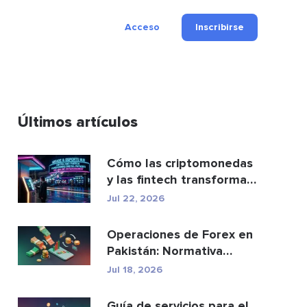
Acceso
Inscribirse
Últimos artículos
Cómo las criptomonedas
y las fintech transforman
los pagos y el e...
Jul 22, 2026
Operaciones de Forex en
Pakistán: Normativa
legal, brókeres y ap...
Jul 18, 2026
Guía de servicios para el