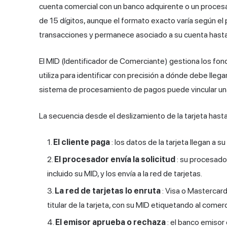
cuenta comercial con un banco adquirente o un proces
de 15 dígitos, aunque el formato exacto varía según e
transacciones y permanece asociado a su cuenta hasta 
El MID (Identificador de Comerciante) gestiona los fon
utiliza para identificar con precisión a dónde debe llegar
sistema de procesamiento de pagos puede vincular una
La secuencia desde el deslizamiento de la tarjeta hasta 
El cliente paga
: los datos de la tarjeta llegan a 
El procesador envía la solicitud
: su procesado
incluido su MID, y los envía a la red de tarjetas.
La red de tarjetas lo enruta
: Visa o Mastercard
titular de la tarjeta, con su MID etiquetando al comer
El emisor aprueba o rechaza
: el banco emisor 