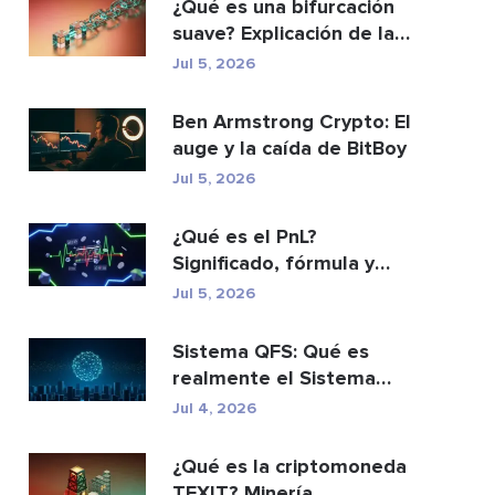
¿Qué es una bifurcación
suave? Explicación de las
actualizacio...
Jul 5, 2026
Ben Armstrong Crypto: El
auge y la caída de BitBoy
Jul 5, 2026
¿Qué es el PnL?
Significado, fórmula y
cómo calcularlo.
Jul 5, 2026
Sistema QFS: Qué es
realmente el Sistema
Financiero Cuántico (20...
Jul 4, 2026
¿Qué es la criptomoneda
TEXIT? Minería,