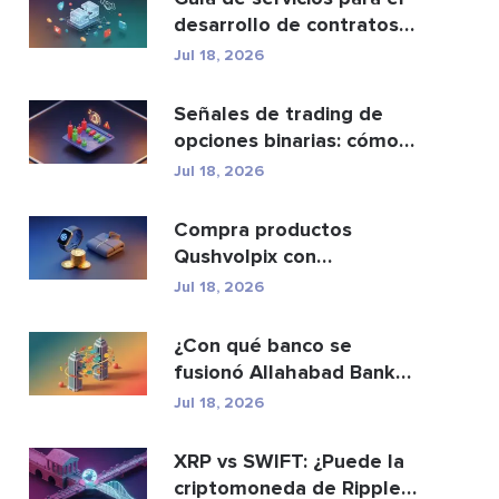
desarrollo de contratos
inteligentes y ...
Jul 18, 2026
Señales de trading de
opciones binarias: cómo
funcionan y los ri...
Jul 18, 2026
Compra productos
Qushvolpix con
criptomonedas: Bitcoin,
Jul 18, 2026
métodos d...
¿Con qué banco se
fusionó Allahabad Bank?
Historia completa de ...
Jul 18, 2026
XRP vs SWIFT: ¿Puede la
criptomoneda de Ripple