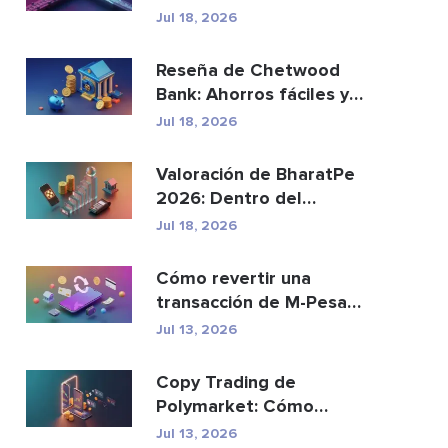
reemplazar a los p...
Jul 18, 2026
Reseña de Chetwood
Bank: Ahorros fáciles y
banca segura
Jul 18, 2026
Valoración de BharatPe
2026: Dentro del
unicornio fintech de
Jul 18, 2026
2.85...
Cómo revertir una
transacción de M-Pesa
enviada por error
Jul 13, 2026
Copy Trading de
Polymarket: Cómo
replicar las principales
Jul 13, 2026