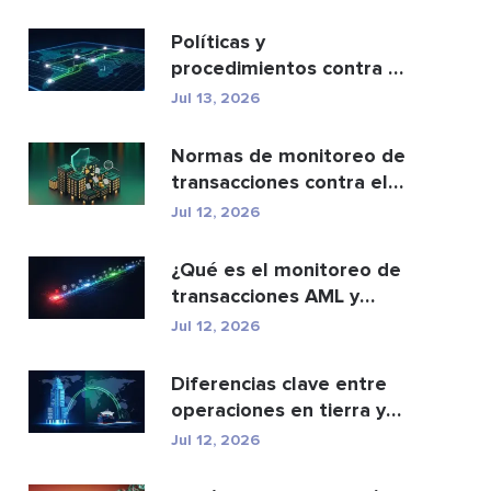
cartera...
Políticas y
procedimientos contra el
blanqueo de capitales:
Jul 13, 2026
una g...
Normas de monitoreo de
transacciones contra el
lavado de dinero: c...
Jul 12, 2026
¿Qué es el monitoreo de
transacciones AML y
cómo funciona?
Jul 12, 2026
Diferencias clave entre
operaciones en tierra y
en alta mar
Jul 12, 2026