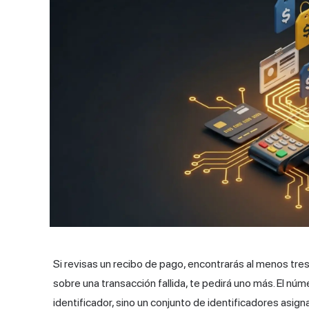
Si revisas un recibo de pago, encontrarás al menos tre
sobre una transacción fallida, te pedirá uno más. El nú
identificador, sino un conjunto de identificadores asign