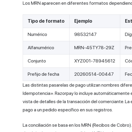
Los MRN aparecen en diferentes formatos dependiendo
Tipo de formato
Ejemplo
Es
Numérico
98532147
Díg
Alfanumérico
MRN-45TY78-29Z
Pre
Conjunto
XYZ001-78945612
Cód
Prefijo de fecha
20260514-00447
Fec
Las distintas pasarelas de pago utilizan nombres dife
Idempotencia». Razorpay lo incluye automáticamente en
vista de detalles de la transacción del comerciante. La
pago a un pedido específico en sus registros.
La conciliación se basa en los MRN (Recibos de Cobro)