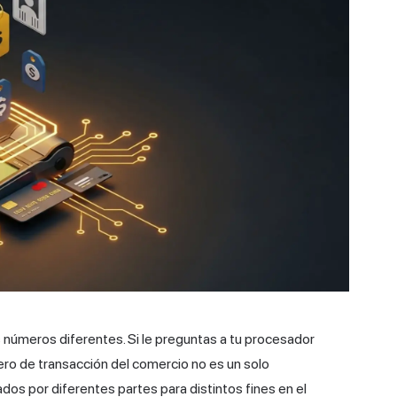
s números diferentes. Si le preguntas a tu procesador
mero de transacción del comercio no es un solo
ados por diferentes partes para distintos fines en el