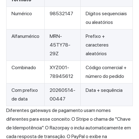
Numérico
98532147
Dígitos sequenciais
ou aleatórios
Alfanumérico
MRN-
Prefixo +
45TY78-
caracteres
29Z
aleatórios
Combinado
XYZ001-
Código comercial +
78945612
número do pedido
Com prefixo
20260514-
Data + sequência
de data
00447
Diferentes gateways de pagamento usam nomes
diferentes para esse conceito. O Stripe o chama de "Chave
de Idempotência". O Razorpay o inclui automaticamente em
cada resposta de transação. O PayPal o exibe na