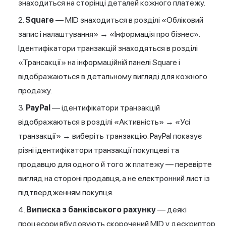
знаходиться на сторінці деталей кожного платежу.
Square
— MID знаходиться в розділі «Обліковий
запис і налаштування» → «Інформація про бізнес».
Ідентифікатори транзакцій знаходяться в розділі
«Трансакції» на інформаційній панелі Square і
відображаються в детальному вигляді для кожного
продажу.
PayPal
— ідентифікатори транзакцій
відображаються в розділі «Активність» → «Усі
транзакції» → виберіть транзакцію. PayPal показує
різні ідентифікатори транзакції покупцеві та
продавцю для одного й того ж платежу — перевірте
вигляд на стороні продавця, а не електронний лист із
підтвердженням покупця.
Виписка з банківського рахунку
— деякі
процесори вбудовують скорочений MID у дескриптор