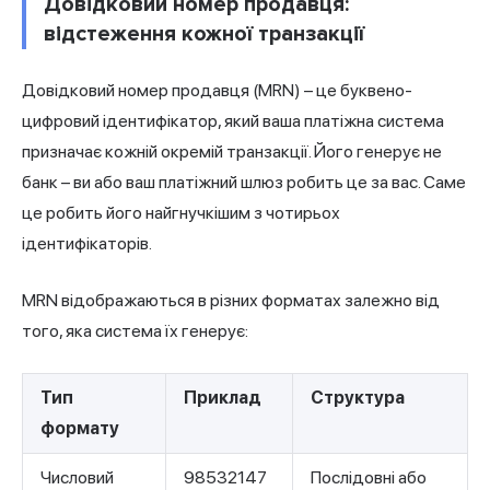
Довідковий номер продавця:
відстеження кожної транзакції
Довідковий номер продавця (MRN) – це буквено-
цифровий ідентифікатор, який ваша платіжна система
призначає кожній окремій транзакції. Його генерує не
банк – ви або ваш платіжний шлюз робить це за вас. Саме
це робить його найгнучкішим з чотирьох
ідентифікаторів.
MRN відображаються в різних форматах залежно від
того, яка система їх генерує:
Тип
Приклад
Структура
формату
Числовий
98532147
Послідовні або