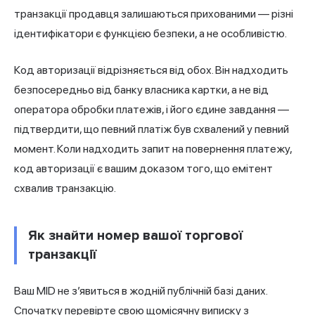
транзакції продавця залишаються прихованими — різні
ідентифікатори є функцією безпеки, а не особливістю.
Код авторизації відрізняється від обох. Він надходить
безпосередньо від банку власника картки, а не від
оператора обробки платежів, і його єдине завдання —
підтвердити, що певний платіж був схвалений у певний
момент. Коли надходить запит на
повернення платежу
,
код авторизації є вашим доказом того, що емітент
схвалив транзакцію.
Як знайти номер вашої торгової
транзакції
Ваш MID не з’явиться в жодній публічній базі даних.
Спочатку перевірте свою щомісячну виписку з