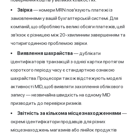
Звірка
— номери MRN пов’язують платежі із
замовленнями у вашій бухгалтерській системі. Для
компаній, що обробляють великі обсяги платежів, цей
зв’язок є різницею між 20-хвилинним завершенням та
чотиригодинною проблемою звірки.
Виявлення шахрайства
— дублікати
ідентифікаторів транзакцій з однієї картки протягом
короткого періоду часу є стандартною ознакою
шахрайства. Процесори також відстежують моделі
активності MID, щоб виявляти захоплення облікового
запису — незвичайна швидкість на одному MID
призводить до перевірки ризиків.
Звітність за кількома місцезнаходженнями
—
окремі ідентифікатори продавців для різних
місцезнаходжень магазинів або лінійок продуктів