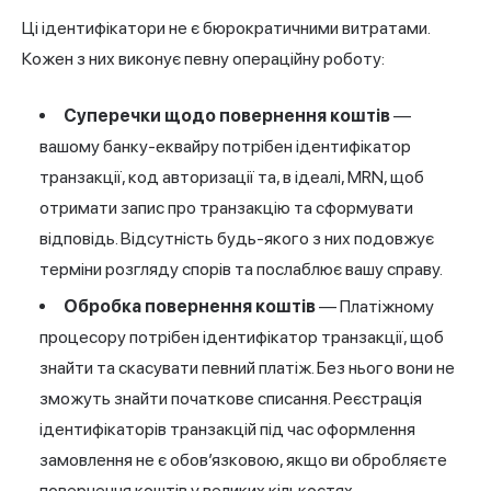
Ці ідентифікатори не є бюрократичними витратами.
Кожен з них виконує певну операційну роботу:
Суперечки щодо
повернення коштів
—
вашому банку-еквайру потрібен ідентифікатор
транзакції, код авторизації та, в ідеалі, MRN, щоб
отримати запис про транзакцію та сформувати
відповідь. Відсутність будь-якого з них подовжує
терміни розгляду спорів та послаблює вашу справу.
Обробка повернення коштів
— Платіжному
процесору потрібен ідентифікатор транзакції, щоб
знайти та скасувати певний платіж. Без нього вони не
зможуть знайти початкове списання. Реєстрація
ідентифікаторів транзакцій під час оформлення
замовлення не є обов’язковою, якщо ви обробляєте
повернення коштів у великих кількостях.