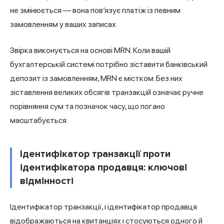
не змінюється — вона пов’язує платіж із певним
замовленням у ваших записах.
Звірка виконується на основі MRN. Коли вашій
бухгалтерській системі потрібно зіставити банківський
депозит із замовленням, MRN є містком. Без них
зіставлення великих обсягів транзакцій означає ручне
порівняння сум та позначок часу, що погано
масштабується.
Ідентифікатор транзакції проти
ідентифікатора продавця: ключові
відмінності
Ідентифікатор транзакції, і ідентифікатор продавця
відображаються на квитанціях і стосуються одного й