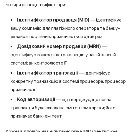
чотири різні ідентифікатори:
Ідентифікатор продавця (MID)
— ідентифікує
вашу компанію для платіжного оператора та банку-
еквайра; постійний, призначається один раз
Довідковий номер продавця (MRN)
—
ідентифікує конкретну транзакцію у вашій власній
системі; ви контролюєте її
Ідентифікатор транзакції
— ідентифікує
конкретну транзакцію в системі процесора; процесор
призначає її
Код авторизації
— підтверджує, що певна
транзакція була схвалена емітентом картки; його
призначає банк-емітент
Кожна відповідь на це питання різна. MID ідентифікує