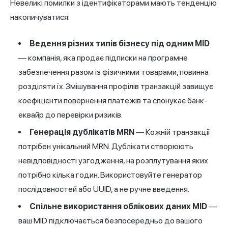
Невеликі помилки з ідентифікаторами мають тенденцію
накопичуватися:
Ведення різних типів бізнесу під одним MID
— компанія, яка продає підписки на програмне
забезпечення разом із фізичними товарами, повинна
розділяти їх. Змішування профілів транзакцій завищує
коефіцієнти повернення платежів та спонукає банк-
еквайр до перевірки ризиків.
Генерація дублікатів MRN
— Кожній транзакції
потрібен унікальний MRN. Дублікати створюють
невідповідності узгодження, на розплутування яких
потрібно кілька годин. Використовуйте генератор
послідовностей або UUID, а не ручне введення.
Спільне використання облікових даних MID
—
ваш MID підключається безпосередньо до вашого