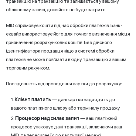
транзакцію на транзакцію та залишається у вашому
обліковому записі, доки його не буде закрито.
MID спрямовує кошти під час обробки платежів. Банк-
еквайр використовує його для точного визначення місця
призначення розрахункових коштів. Без дійсного
ідентифікатора продавця ніщо в системі обробки
платежів не може пов’язати вхідну транзакцію з вашим
торговим рахунком.
Послідовність від проведення картки до розрахунку:
Клієнт платить
— дані картки надходять до
вашого платіжного шлюзу або терміналу продажу
Процесор надсилає запит
— ваш платіжний
процесор упаковує дані транзакції, включаючи ваш
MID, та пересилає їх до карткової мережі.