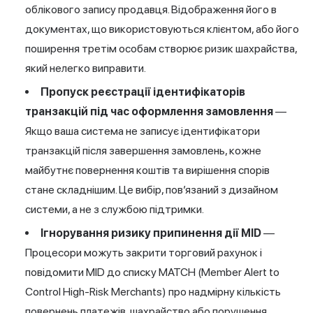
облікового запису продавця. Відображення його в
документах, що використовуються клієнтом, або його
поширення третім особам створює ризик шахрайства,
який нелегко виправити.
Пропуск реєстрації ідентифікаторів
транзакцій під час оформлення замовлення
—
Якщо ваша система не записує ідентифікатори
транзакцій після завершення замовлень, кожне
майбутнє повернення коштів та вирішення спорів
стане складнішим. Це вибір, пов’язаний з дизайном
системи, а не з службою підтримки.
Ігнорування ризику припинення дії MID
—
Процесори можуть закрити торговий рахунок і
повідомити MID до списку MATCH (Member Alert to
Control High-Risk Merchants) про надмірну кількість
повернень платежів, шахрайство або порушення