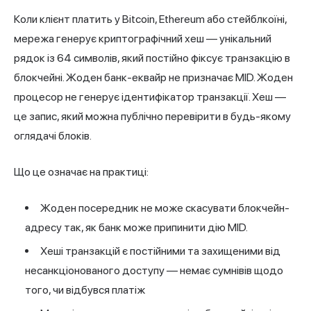
Коли клієнт платить у Bitcoin, Ethereum або стейблкоїні,
мережа генерує криптографічний хеш — унікальний
рядок із 64 символів, який постійно фіксує транзакцію в
блокчейні. Жоден банк-еквайр не призначає MID. Жоден
процесор не генерує ідентифікатор транзакції. Хеш —
це запис, який можна публічно перевірити в будь-якому
оглядачі блоків.
Що це означає на практиці:
Жоден посередник не може скасувати блокчейн-
адресу так, як банк може припинити дію MID.
Хеші транзакцій є постійними та захищеними від
несанкціонованого доступу — немає сумнівів щодо
того, чи відбувся платіж