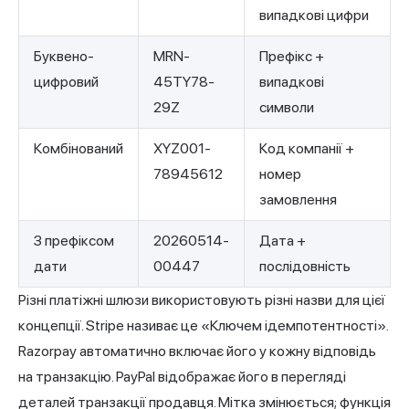
випадкові цифри
Буквено-
MRN-
Префікс +
цифровий
45TY78-
випадкові
29Z
символи
Комбінований
XYZ001-
Код компанії +
78945612
номер
замовлення
З префіксом
20260514-
Дата +
дати
00447
послідовність
Різні платіжні шлюзи використовують різні назви для цієї
концепції. Stripe називає це «Ключем ідемпотентності».
Razorpay автоматично включає його у кожну відповідь
на транзакцію. PayPal відображає його в перегляді
деталей транзакції продавця. Мітка змінюється; функція