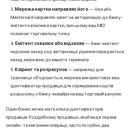
Мережа картки направляє його
— Visa або
Mastercard направляє запит на авторизацію до банку-
емітента власника картки, при цьому ваш MID
позначає торговельну точку.
Емітент схвалює або відхиляє
— банк-емітент
надсилає назад код авторизації; рішення передається
назад мережею до вашого терміналу
Кліринг та розрахунок
— наприкінці дня
транзакції об’єднуються; мережа використовує ваш
ідентифікатор продавця для спрямування коштів
розрахунку з банку-еквайра на ваш торговий рахунок.
Один бізнес може мати кілька ідентифікаторів
продавців. Роздрібному продавцю, який веде окремі
онлайн- та магазинні операції, часто потрібно два