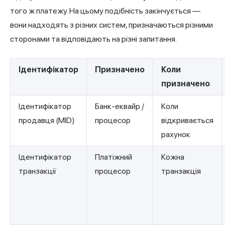
того ж платежу. На цьому подібність закінчується —
вони надходять з різних систем, призначаються різними
сторонами та відповідають на різні запитання.
Ідентифікатор
Призначено
Коли
призначено
Ідентифікатор
Банк-еквайр /
Коли
продавця (MID)
процесор
відкривається
рахунок
Ідентифікатор
Платіжний
Кожна
транзакції
процесор
транзакція