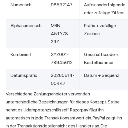
Numerisch
98532147
Aufeinanderfolgende
oder zufällige Ziffern
Alphanumerisch
MRN-
Präfix + zufällige
45TY78-
Zeichen
29Z
Kombiniert
XYZ001-
Geschäftscode +
78945612
Bestellnummer
Datumspräfix
20260514-
Datum + Sequenz
00447
Verschiedene Zahlungsanbieter verwenden
unterschiedliche Bezeichnungen für dieses Konzept. Stripe
nennt es „Idempotenzschlüssel“. Razorpay fügt ihn
automatisch in jede Transaktionsantwort ein. PayPal zeigt ihn
in der Transaktionsdetailansicht des Händlers an. Die