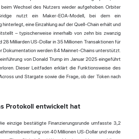
e beim Wechsel des Nutzers wieder aufgehoben. Orbiter
-Bridge nutzt ein Maker-EOA-Modell, bei dem ein
 hinterlegt, eine Einzahlung auf der Quell-Chain erhält und
itstellt – typischerweise innerhalb von zehn bis zwanzig
28 Milliarden US-Dollar in 35 Millionen Transaktionen für
ieller Dokumentation werden 84 Mainnet-Chains unterstützt.
nführung von Donald Trump im Januar 2025 eingeführt
oren. Dieser Leitfaden erklärt die Funktionsweise des
t Across und Stargate sowie die Frage, ob der Token nach
s Protokoll entwickelt hat
Die einzige bestätigte Finanzierungsrunde umfasste 3,2
ernehmensbewertung von 40 Millionen US-Dollar und wurde