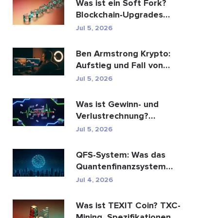
Was ist ein Soft Fork?
Blockchain-Upgrades
erklärt
Jul 5, 2026
Ben Armstrong Krypto:
Aufstieg und Fall von
BitBoy
Jul 5, 2026
Was ist Gewinn- und
Verlustrechnung?
Bedeutung, Formel und
Jul 5, 2026
Berechn...
QFS-System: Was das
Quantenfinanzsystem
wirklich ist (2026)
Jul 4, 2026
Was ist TEXIT Coin? TXC-
Mining, Spezifikationen