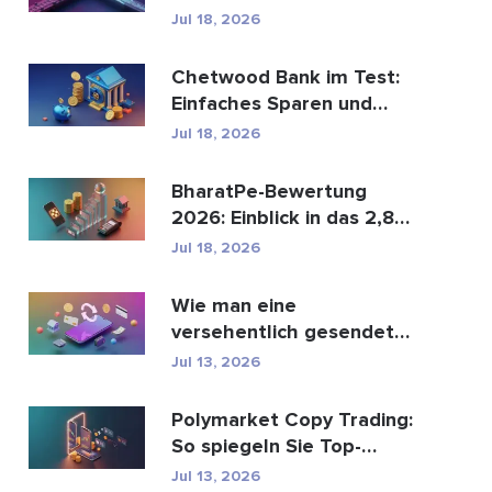
den globalen
Jul 18, 2026
Zahlungsve...
Chetwood Bank im Test:
Einfaches Sparen und
sicheres Banking
Jul 18, 2026
BharatPe-Bewertung
2026: Einblick in das 2,85
Milliarden Dollar sc...
Jul 18, 2026
Wie man eine
versehentlich gesendete
M-Pesa-Transaktion
Jul 13, 2026
rückgäng...
Polymarket Copy Trading:
So spiegeln Sie Top-
Wallets sicher
Jul 13, 2026