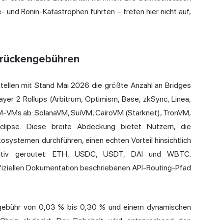
e
- und Ronin-Katastrophen führten – treten hier nicht auf,
Brückengebühren
stellen mit Stand Mai 2026 die größte Anzahl an Bridges
yer 2 Rollups (Arbitrum, Optimism, Base, zkSync, Linea,
VM-VMs ab: SolanaVM, SuiVM, CairoVM (
Starknet
), TronVM,
clipse. Diese breite Abdeckung bietet Nutzern, die
systemen durchführen, einen echten Vorteil hinsichtlich
n nativ geroutet: ETH, USDC, USDT, DAI und WBTC.
ffiziellen Dokumentation beschriebenen API-Routing-Pfad
sgebühr von 0,03 % bis 0,30 % und einem dynamischen