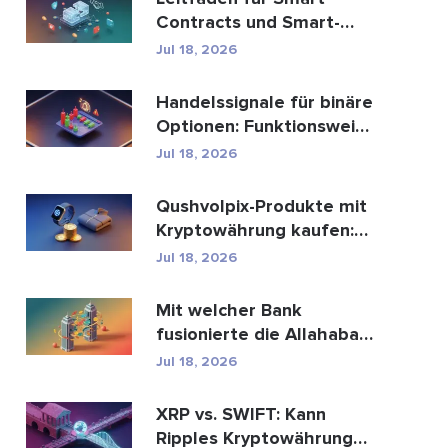
Contracts und Smart-
Contract-
Jul 18, 2026
Entwicklungsdien...
Handelssignale für binäre
Optionen: Funktionsweise
und Risiken
Jul 18, 2026
Qushvolpix-Produkte mit
Kryptowährung kaufen:
Bitcoin, Zahlungen ...
Jul 18, 2026
Mit welcher Bank
fusionierte die Allahabad
Bank? Die ganze
Jul 18, 2026
Geschic...
XRP vs. SWIFT: Kann
Ripples Kryptowährung