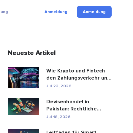
tung
Anmeldung
Anmeldung
Neueste Artikel
Wie Krypto und Fintech
den Zahlungsverkehr und
die Unterhaltungsbr...
Jul 22, 2026
Devisenhandel in
Pakistan: Rechtliche
Bestimmungen, Broker,
Jul 18, 2026
Handel...
Leitfaden für Smart