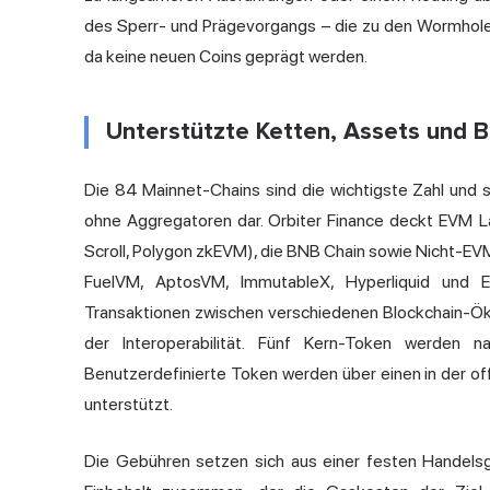
des Sperr- und Prägevorgangs – die zu den
Wormhol
da keine neuen Coins geprägt werden.
Unterstützte Ketten, Assets und 
Die 84 Mainnet-Chains sind die wichtigste Zahl und 
ohne Aggregatoren dar. Orbiter Finance deckt EVM La
Scroll, Polygon zkEVM), die BNB Chain sowie Nicht-E
FuelVM, AptosVM, ImmutableX, Hyperliquid und E
Transaktionen zwischen verschiedenen Blockchain-Öko
der Interoperabilität. Fünf Kern-Token werde
Benutzerdefinierte Token werden über einen in der o
unterstützt.
Die Gebühren setzen sich aus einer festen Handel