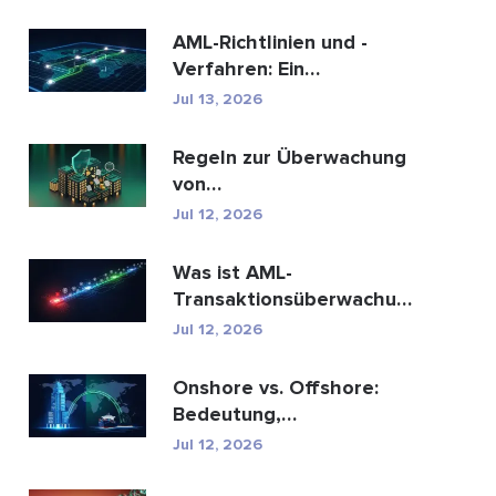
AML-Richtlinien und -
Verfahren: Ein
vollständiger Leitfaden
Jul 13, 2026
zur E...
Regeln zur Überwachung
von
Geldwäschetransaktionen:
Jul 12, 2026
Wie sie Fina...
Was ist AML-
Transaktionsüberwachung
und wie funktioniert sie?
Jul 12, 2026
Onshore vs. Offshore:
Bedeutung,
Schlüsselunterschiede
Jul 12, 2026
erklärt