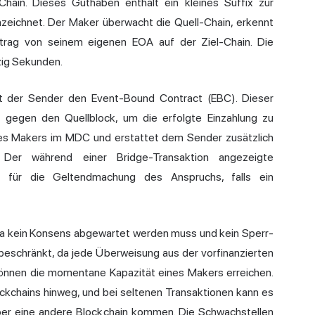
ain. Dieses Guthaben enthält ein kleines Suffix zur
nzeichnet. Der Maker überwacht die Quell-Chain, erkennt
trag von seinem eigenen EOA auf der Ziel-Chain. Die
zig Sekunden.
ert der Sender den Event-Bound Contract (EBC). Dieser
 gegen den Quellblock, um die erfolgte Einzahlung zu
 des Makers im MDC und erstattet dem Sender zusätzlich
 Der während einer Bridge-Transaktion angezeigte
 für die Geltendmachung des Anspruchs, falls ein
, da kein Konsens abgewartet werden muss und kein Sperr-
tsbeschränkt, da jede Überweisung aus der vorfinanzierten
önnen die momentane Kapazität eines Makers erreichen.
ockchains hinweg, und bei seltenen Transaktionen kann es
er eine andere Blockchain kommen. Die Schwachstellen