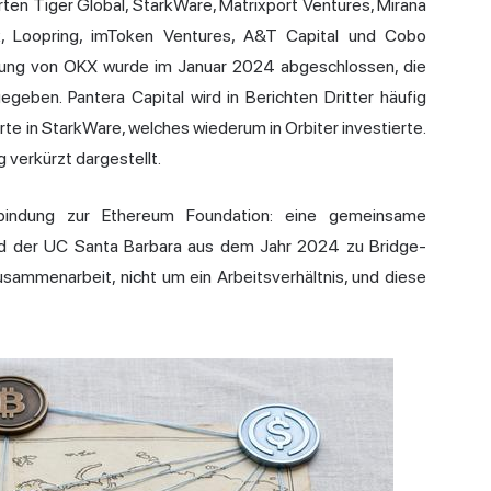
en Tiger Global, StarkWare, Matrixport Ventures, Mirana
, Loopring, imToken Ventures, A&T Capital und Cobo
ligung von OKX wurde im Januar 2024 abgeschlossen, die
geben. Pantera Capital wird in Berichten Dritter häufig
erte in StarkWare, welches wiederum in Orbiter investierte.
 verkürzt dargestellt.
indung zur Ethereum Foundation: eine gemeinsame
nd der UC Santa Barbara aus dem Jahr 2024 zu Bridge-
usammenarbeit, nicht um ein Arbeitsverhältnis, und diese