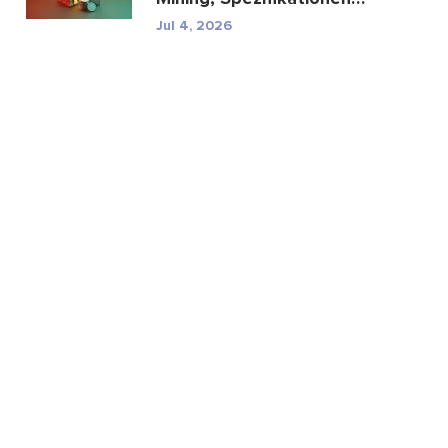
und regulatorische...
Jul 4, 2026