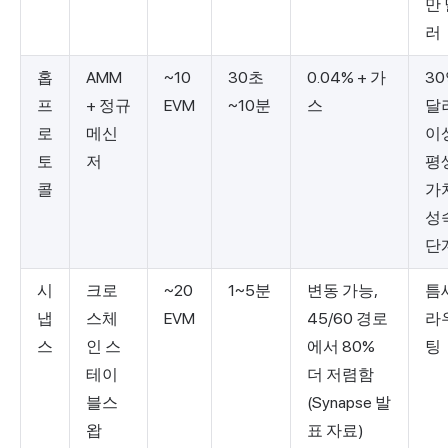
만
러
홉
AMM
~10
30초
0.04% + 가
3
프
+ 정규
EVM
~10분
스
달
로
메신
이
토
저
평
콜
가
성
단
시
크로
~20
1~5분
변동 가능,
틈
냅
스체
EVM
45/60 경로
라
스
인 스
에서 80%
팅
테이
더 저렴함
블스
(Synapse 발
왑
표 자료)