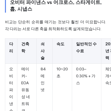
오비터 파이낸스 vs 어크로스, 스타게이트,
홉, 시냅스
비교는 단순히 순위를 매기는 것보다 훨씬 더 미묘합니다.
각 다리는 서로 다른 축을 최적화하도록 설계되었습니다.
다
건축
쇠
속도
일반적인 수
20
리
학
사
수료
년
슬
력
오
메이
84
10~20
0.03–
체
비
커-
메
초
0.30% + 가
개
터
EOA
인
스
속
파
유동
넷
이
성 네
낸
트워
스
크