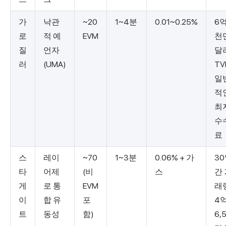
가
낙관
~20
1~4분
0.01~0.25%
6억
로
적 예
EVM
천
질
언자
달
러
(UMA)
TV
일
적
최
수
료
스
레이
~70
1~3분
0.06% + 가
3
타
어제
(비
스
간
게
로 통
EVM
래
이
합 유
포
4
트
동성
함)
6,