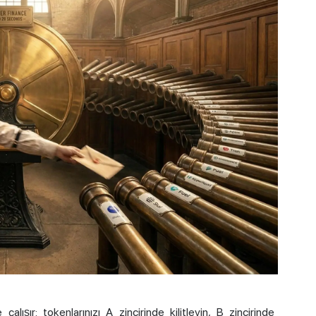
lışır: tokenlarınızı A zincirinde kilitleyin, B zincirinde