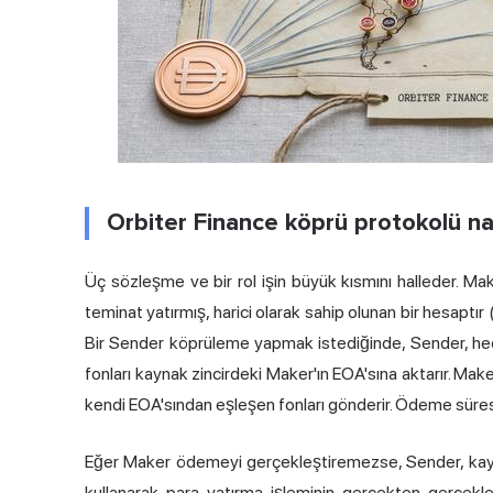
Orbiter Finance köprü protokolü nası
Üç sözleşme ve bir rol işin büyük kısmını halleder. Ma
teminat yatırmış, harici olarak sahip olunan bir hesaptır
Bir Sender köprüleme yapmak istediğinde, Sender, hede
fonları kaynak zincirdeki Maker'ın EOA'sına aktarır. Make
kendi EOA'sından eşleşen fonları gönderir. Ödeme süresi: 
Eğer Maker ödemeyi gerçekleştiremezse, Sender, kayna
kullanarak para yatırma işleminin gerçekten gerçekl