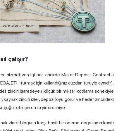
l çalışır?
ker, hizmet verdiği her zincirde Maker Deposit Contract'a
 (EOA, ETH tutmak için kullandığınız cüzdan türüyle aynıdır).
f zinciri işaretleyen küçük bir miktar kodlama sonekiyle
r, kaynak zinciri izler, depozitoyu görür ve hedef zincirdeki
çoğu rota için on ila yirmi saniye.
k zincir bloğuna karşı basit bir ödeme doğrulama kanıtı
eştiğini teyit eden Olay Bağlı Sözleşmeyi (Event-Bound