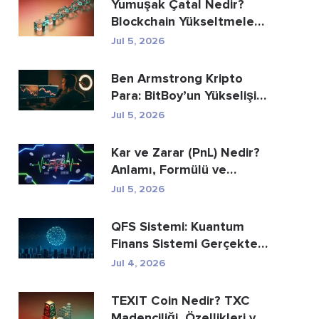
Yumuşak Çatal Nedir?
Blockchain Yükseltmeleri
Açıklanıyor
Jul 5, 2026
Ben Armstrong Kripto
Para: BitBoy’un Yükselişi
ve Düşüşü
Jul 5, 2026
Kar ve Zarar (PnL) Nedir?
Anlamı, Formülü ve
Hesaplama Yöntemi
Jul 5, 2026
QFS Sistemi: Kuantum
Finans Sistemi Gerçekte
Nedir (2026)
Jul 4, 2026
TEXIT Coin Nedir? TXC
Madenciliği, Özellikleri ve