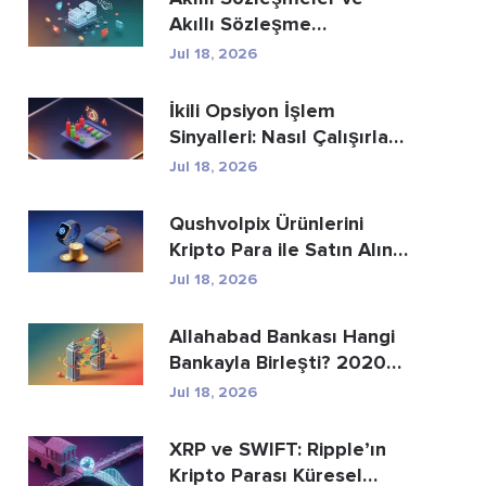
Akıllı Sözleşme
Geliştirme Hizmetle...
Jul 18, 2026
İkili Opsiyon İşlem
Sinyalleri: Nasıl Çalışırlar
ve Riskle...
Jul 18, 2026
Qushvolpix Ürünlerini
Kripto Para ile Satın Alın:
Bitcoin, Öd...
Jul 18, 2026
Allahabad Bankası Hangi
Bankayla Birleşti? 2020
Yılı Haberinin...
Jul 18, 2026
XRP ve SWIFT: Ripple’ın
Kripto Parası Küresel