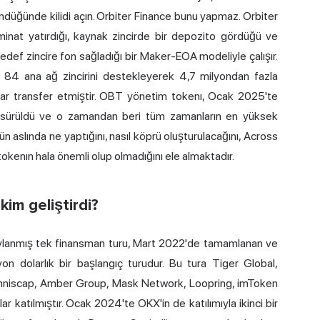
ndüğünde kilidi açın. Orbiter Finance bunu yapmaz. Orbiter
eminat yatırdığı, kaynak zincirde bir depozito gördüğü ve
hedef zincire fon sağladığı bir Maker-EOA modeliyle çalışır.
e 84 ana ağ zincirini destekleyerek 4,7 milyondan fazla
olar transfer etmiştir. OBT yönetim tokenı, Ocak 2025'te
sürüldü ve o zamandan beri tüm zamanların en yüksek
ün aslında ne yaptığını, nasıl köprü oluşturulacağını, Across
ı tokenın hala önemli olup olmadığını ele almaktadır.
kim geliştirdi?
naylanmış tek finansman turu, Mart 2022'de tamamlanan ve
n dolarlık bir başlangıç turudur. Bu tura Tiger Global,
emniscap, Amber Group, Mask Network, Loopring, imToken
 katılmıştır. Ocak 2024'te OKX'in de katılımıyla ikinci bir