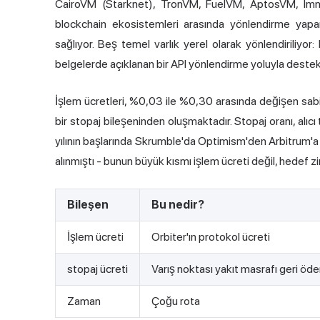
CairoVM (
Starknet
), TronVM, FuelVM, AptosVM, Immu
blockchain ekosistemleri arasında yönlendirme yapan kul
sağlıyor. Beş temel varlık yerel olarak yönlendirili
belgelerde açıklanan bir API yönlendirme yoluyla destek
İşlem ücretleri, %0,03 ile %0,30 arasında değişen sabit
bir stopaj bileşeninden oluşmaktadır. Stopaj oranı, alıc
yılının başlarında Skrumble'da Optimism'den Arbitrum'a 0,
alınmıştı - bunun büyük kısmı işlem ücreti değil, hedef zin
Bileşen
Bu nedir?
İşlem ücreti
Orbiter'ın protokol ücreti
stopaj ücreti
Varış noktası yakıt masrafı geri öd
Zaman
Çoğu rota