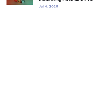
Düzenleyici R...
Jul 4, 2026