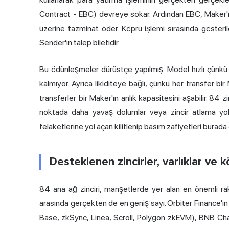
Contract - EBC) devreye sokar. Ardından EBC, Maker'ın
üzerine tazminat öder. Köprü işlemi sırasında göster
Sender'ın talep biletidir.
Bu ödünleşmeler dürüstçe yapılmış. Model hızlı çünkü
kalmıyor. Ayrıca likiditeye bağlı, çünkü her transfer b
transferler bir Maker'ın anlık kapasitesini aşabilir. 84 z
noktada daha yavaş dolumlar veya zincir atlama yolu
felaketlerine yol açan kilitlenip basım zafiyetleri burada
Desteklenen zincirler, varlıklar ve k
84 ana ağ zinciri, manşetlerde yer alan en önemli ra
arasında gerçekten de en geniş sayı. Orbiter Finance'ın
Base, zkSync, Linea, Scroll, Polygon zkEVM), BNB Ch