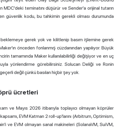
 MDC'deki teminatını düşürür ve Sender'a orijinal tutarın
ilen güvenlik kodu, bu tahkimin gerekli olması durumunda
 beklemeye gerek yok ve kilitlenip basım işlemine gerek
ir Maker'ın önceden fonlanmış cüzdanından yapılıyor. Büyük
incirin tamamında Maker kullanılabilirliği değişiyor ve en uç
yla yönlendirme görebilirsiniz. Solucan Deliği ve Ronin
 geçerli değil çünkü basılan hiçbir şey yok.
öprü ücretleri
kam ve Mayıs 2026 itibarıyla toplayıcı olmayan köprüler
 kapsamı, EVM Katman 2 roll-up'larını (Arbitrum, Optimism,
ain'i ve EVM olmayan sanal makineleri (SolanaVM, SuiVM,