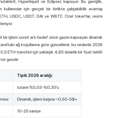
tableX, Hyperliquid ve Eclipse) kapsıyor. Bu genişlik,
lanıcılar için gerçek bir birlikte çalışabilirlik avantajı
yor: ETH, USDC, USDT, DAI ve WBTC. Özel token'lar, resmi
leniyor.
 bir işlem ücreti artı hedef zincir gazını kapsayan dinamik
ı taraftaki ağ koşullarına göre güncellenir; bu nedenle 2026
5 ETH transferi için yaklaşık 4,85 dolarlık bir fiyat teklifi
cir gazıdır.
Tipik 2026 aralığı
tutarın %0,03-%0,30'u
emesi
Dinamik, işlem başına ~0,50–5$+
10-20 saniye