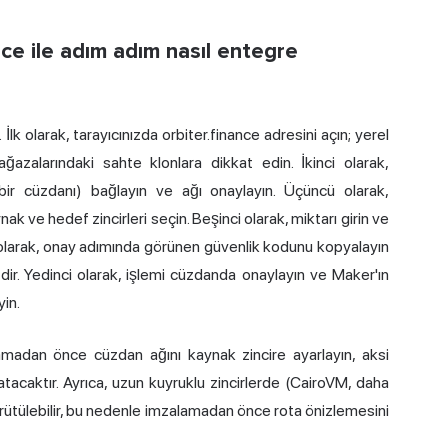
nce ile adım adım nasıl entegre
 olarak, tarayıcınızda orbiter.finance adresini açın; yerel
zalarındaki sahte klonlara dikkat edin. İkinci olarak,
r cüzdanı) bağlayın ve ağı onaylayın. Üçüncü olarak,
k ve hedef zincirleri seçin. Beşinci olarak, miktarı girin ve
ı olarak, onay adımında görünen güvenlik kodunu kopyalayın
dir. Yedinci olarak, işlemi cüzdanda onaylayın ve Maker'ın
yin.
klamadan önce cüzdan ağını kaynak zincire ayarlayın, aksi
acaktır. Ayrıca, uzun kuyruklu zincirlerde (CairoVM, daha
ürütülebilir, bu nedenle imzalamadan önce rota önizlemesini