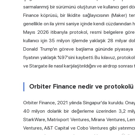
sarmalanmış bir sürümünü oluşturun ve kullanıcı geri dö
Finance köprüsü, bir likidite sağlayıcısının (Maker) t
genellikle on ila yirmi saniye içinde kendi cüzdanından 
Mayıs 2026 itibarıyla protokol, resmi belgelere gör
kullanıcı için 35 milyon işlemde yaklaşık 28 milyar d
Donald Trump'ın göreve başlama gününde piyasaya 
fiyatının yaklaşık %97'sini kaybetti. Bu kılavuz, protokol
ve Stargate ile nasıl karşılaştırıldığını ve airdrop sonras
Orbiter Finance nedir ve protokolü 
Orbiter Finance, 2021 yılında Singapur'da kuruldu. O
40 milyon dolarlık bir değerleme üzerinden 3,2 milyo
StarkWare, Matrixport Ventures, Mirana Ventures, L
Ventures, A&T Capital ve Cobo Ventures gibi yatırımcılar