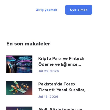
Giriş yapmak
Üye olmak
En son makaleler
Kripto Para ve Fintech
Ödeme ve Eğlence
Sektörünü Nasıl Yeni...
Jul 22, 2026
Pakistan’da Forex
Ticareti: Yasal Kurallar,
Aracı Kurumlar, Tic...
Jul 18, 2026
Akıllı Sözleşmeler ve