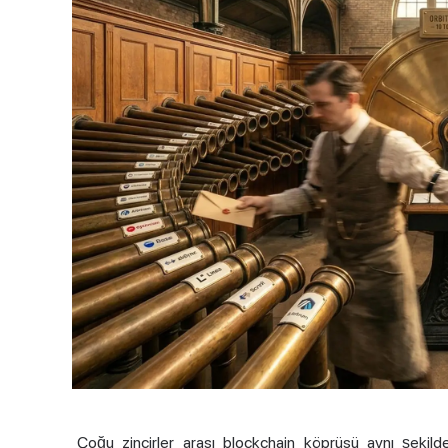
Çoğu zincirler arası blockchain köprüsü aynı şekilde ça