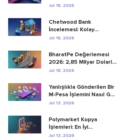
Ödemelerin Yer...
Jul 18, 2026
Chetwood Bank
İncelemesi: Kolay
Tasarruf ve Güvenli
Jul 18, 2026
Bankacılık
BharatPe Değerlemesi
2026: 2,85 Milyar Dolarlık
Fintech Unicorn ...
Jul 18, 2026
Yanlışlıkla Gönderilen Bir
M-Pesa İşlemini Nasıl Geri
Alabi...
Jul 13, 2026
Polymarket Kopya
İşlemleri: En İyi
Cüzdanları Güvenli Bir Ş...
Jul 13, 2026