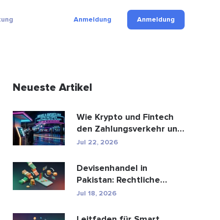
tung
Anmeldung
Anmeldung
Neueste Artikel
Wie Krypto und Fintech
den Zahlungsverkehr und
die Unterhaltungsbr...
Jul 22, 2026
Devisenhandel in
Pakistan: Rechtliche
Bestimmungen, Broker,
Jul 18, 2026
Handel...
Leitfaden für Smart