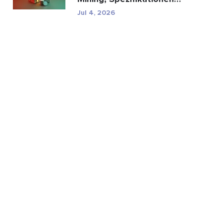
und regulatorische...
Jul 4, 2026