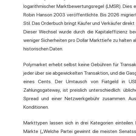
logarithmischer Marktbewertungsregel (LMSR). Dies 
Robin Hanson 2003 veröffentlichte. Bis 2026 migri
Stil. Das Orderbuch bringt Käufer und Verkäufer direk
Dieser Wechsel wurde durch die Kapitaleffizienz bed
weniger Sicherheiten pro Dollar Markttiefe zu halten 
historischen Daten.
Polymarket erhebt selbst keine Gebühren für Transakti
jeder über sie abgewickelten Transaktion, und die Gas
eines Cents. Der Umtausch von Fiatgeld in US
Zahlungsgateway, ist preislich unterschiedlich: übl
Spread und einer Netzwerkgebühr zusammen. Ausza
Konditionen.
Markttypen lassen sich in drei Kategorien einteilen
Märkte („Welche Partei gewinnt die meisten Senatssi