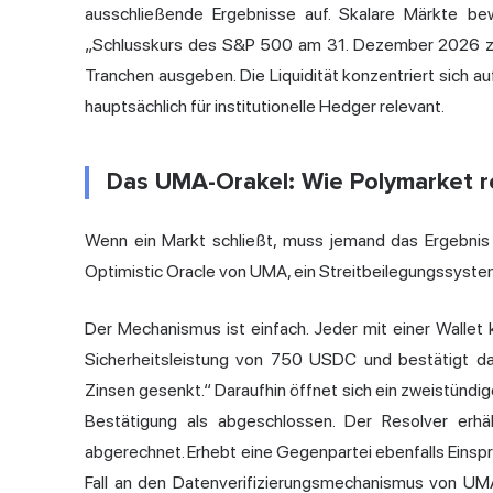
ausschließende Ergebnisse auf. Skalare Märkte bew
„Schlusskurs des S&P 500 am 31. Dezember 2026 zw
Tranchen ausgeben. Die Liquidität konzentriert sich auf
hauptsächlich für institutionelle Hedger relevant.
Das UMA-Orakel: Wie Polymarket re
Wenn ein Markt schließt, muss jemand das Ergebnis
Optimistic Oracle von UMA, ein Streitbeilegungssystem,
Der Mechanismus ist einfach. Jeder mit einer Wallet k
Sicherheitsleistung von 750 USDC und bestätigt das
Zinsen gesenkt.“ Daraufhin öffnet sich ein zweistündige
Bestätigung als abgeschlossen. Der Resolver erhäl
abgerechnet. Erhebt eine Gegenpartei ebenfalls Einspru
Fall an den Datenverifizierungsmechanismus von UM