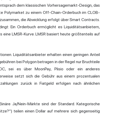
entsprach dem klassischen Vorhersagemarkt-Design, das
erte Polymarket zu einem Off-Chain-Orderbuch im CLOB-
t zusammen, die Abwicklung erfolgt über Smart Contracts.
ingt: Ein Orderbuch ermöglicht es Liquiditätsanbietern,
als eine LMSR-Kurve. LMSR basiert heute größtenteils auf
onen. Liquiditätsanbieter erhalten einen geringen Anteil
gebühren bei Polygon betragen in der Regel nur Bruchteile
DC, sei es über MoonPay, Plisio oder ein anderes
icherweise setzt sich die Gebühr aus einem prozentualen
hlungen zurück in Fiatgeld erfolgen nach ähnlichen
. Binäre Ja/Nein-Märkte sind der Standard. Kategorische
tze?“) teilen einen Dollar auf mehrere sich gegenseitig