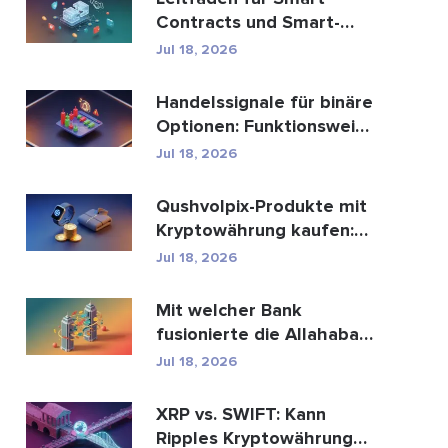
Contracts und Smart-
Contract-
Jul 18, 2026
Entwicklungsdien...
Handelssignale für binäre
Optionen: Funktionsweise
und Risiken
Jul 18, 2026
Qushvolpix-Produkte mit
Kryptowährung kaufen:
Bitcoin, Zahlungen ...
Jul 18, 2026
Mit welcher Bank
fusionierte die Allahabad
Bank? Die ganze
Jul 18, 2026
Geschic...
XRP vs. SWIFT: Kann
Ripples Kryptowährung