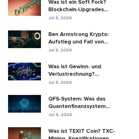
Was ist ein Soft Fork?
Blockchain-Upgrades
erklärt
Jul 5, 2026
Ben Armstrong Krypto:
Aufstieg und Fall von
BitBoy
Jul 5, 2026
Was ist Gewinn- und
Verlustrechnung?
Bedeutung, Formel und
Jul 5, 2026
Berechn...
QFS-System: Was das
Quantenfinanzsystem
wirklich ist (2026)
Jul 4, 2026
Was ist TEXIT Coin? TXC-
Mining, Spezifikationen