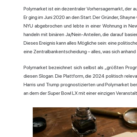
Polymarket ist ein dezentraler Vorhersagemarkt, der 
Er ging im Juni 2020 an den Start. Der Gründer, Shayne 
NYU abgebrochen und lebte in einer Wohnung in New Y
handeln mit binären Ja/Nein-Anteilen, die darauf basier
Dieses Ereignis kann alles Mögliche sein: eine politisch
eine Zentralbankentscheidung – alles, was sich anhand e
Polymarket bezeichnet sich selbst als „größten Prog
diesen Slogan. Die Plattform, die 2024 politisch rel
Harris und Trump prognostizierten und Polymarket bere
an dem der Super Bowl LX mit einer einzigen Veranstalt