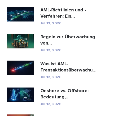
AML-Richtlinien und -
Verfahren: Ein
vollständiger Leitfaden
Jul 13, 2026
zur E...
Regeln zur Überwachung
von
Geldwäschetransaktionen:
Jul 12, 2026
Wie sie Fina...
Was ist AML-
Transaktionsüberwachung
und wie funktioniert sie?
Jul 12, 2026
Onshore vs. Offshore:
Bedeutung,
Schlüsselunterschiede
Jul 12, 2026
erklärt