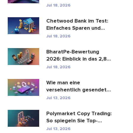
den globalen
Jul 18, 2026
Zahlungsve...
Chetwood Bank im Test:
Einfaches Sparen und
sicheres Banking
Jul 18, 2026
BharatPe-Bewertung
2026: Einblick in das 2,85
Milliarden Dollar sc...
Jul 18, 2026
Wie man eine
versehentlich gesendete
M-Pesa-Transaktion
Jul 13, 2026
rückgäng...
Polymarket Copy Trading:
So spiegeln Sie Top-
Wallets sicher
Jul 13, 2026