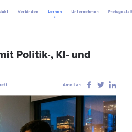
dukt
Verbinden
Lernen
Unternehmen
Preisgestal
t Politik-, KI- und
hetti
Anteil an