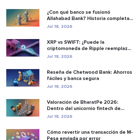
¿Con qué banco se fusionó
Allahabad Bank? Historia completa
de ...
Jul 18, 2026
XRP vs SWIFT: ¿Puede la
criptomoneda de Ripple reemplazar
a los p...
Jul 18, 2026
Reseña de Chetwood Bank: Ahorros
fáciles y banca segura
Jul 18, 2026
Valoración de BharatPe 2026:
Dentro del unicornio fintech de
2.85...
Jul 18, 2026
Cómo revertir una transacción de M-
Pesa enviada por error