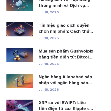
thông minh và Dịch vụ
phá...
Jul 18, 2026
Tín hiệu giao dịch quyền
chọn nhị phân: Cách thức
h...
Jul 18, 2026
Mua sản phẩm Qushvolpix
bằng tiền điện tử: Bitcoin,
p...
Jul 18, 2026
Ngân hàng Allahabad sáp
nhập với ngân hàng nào?
Toàn b�...
Jul 18, 2026
XRP so với SWIFT: Liệu
tiền điện tử của Ripple có