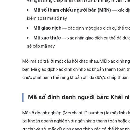
và ngân hàng chấp nhận thanh toán; mã này là vĩnh viễ
Mã số tham chiếu người bán (MRN)
— xác địn
kiểm soát mã số này.
Mã giao dịch
— xác định một giao dịch cụ thể tro
Mã xác thực
— xác nhận giao dịch cụ thể đã đượ
sẽ cấp mã này.
Mỗi mã số trả lời một câu hỏi khác nhau. MID xác định
ng
bạn. Mã giao dịch xác định chính xác khoản thanh toán tr
chức phát hành thẻ rằng khoản phí đã được chấp thuận.
Mã số định danh người bán: Khái n
Mã số doanh nghiệp (Merchant ID number) là mã định d
tài khoản doanh nghiệp với ngân hàng thanh toán hoặc 
tự chữ và số, mặc dù định dạng chính xác có thể khác nh