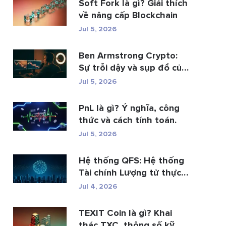
Soft Fork là gì? Giải thích
về nâng cấp Blockchain
Jul 5, 2026
Ben Armstrong Crypto:
Sự trỗi dậy và sụp đổ của
BitB...
Jul 5, 2026
PnL là gì? Ý nghĩa, công
thức và cách tính toán.
Jul 5, 2026
Hệ thống QFS: Hệ thống
Tài chính Lượng tử thực
s�...
Jul 4, 2026
TEXIT Coin là gì? Khai
thác TXC, thông số kỹ