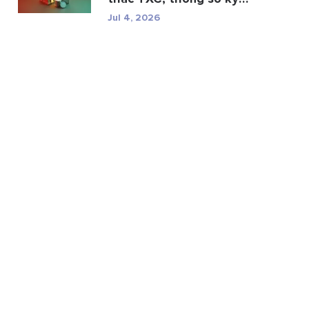
thuật và r...
Jul 4, 2026