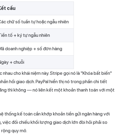
Kết cấu
ác chữ số tuần tự hoặc ngẫu nhiên
iền tố + ký tự ngẫu nhiên
Mã doanh nghiệp + số đơn hàng
Ngày + chuỗi
nhau cho khái niệm này. Stripe gọi nó là "Khóa bất biến"
 hồi giao dịch. PayPal hiển thị nó trong phần chi tiết
năng thì không — nó liên kết một khoản thanh toán với một
 hệ thống kế toán cần khớp khoản tiền gửi ngân hàng với
việc đối chiếu khối lượng giao dịch lớn đòi hỏi phải so
ở rộng quy mô.