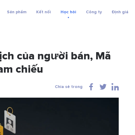
Sản phẩm
Kết nối
Học hỏi
Công ty
Định giá
dịch của người bán, Mã
am chiếu
Chia sẻ trong