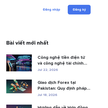
Đăng nhập
Đăng ký
Bài viết mới nhất
Công nghệ tiền điện tử
và công nghệ tài chính
đan...
Jul 22, 2026
Giao dịch Forex tại
Pakistan: Quy định pháp
luật, các n...
Jul 18, 2026
Hướng dẫn về Hợp đồng