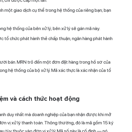
n, chỉ được cấp một lần.
h một giao dịch cụ thể trong hệ thống của riêng bạn; bạn
ng hệ thống của bên xử lý; bên xử lý sẽ gán mã này.
c tổ chức phát hành thẻ chấp thuận; ngân hàng phát hành
ười bán.
MRN trỏ đến một đơn đặt hàng trong hồ sơ của
ong hệ thống của bộ xử lý. Mã xác thực là xác nhận của tổ
iệm và cách thức hoạt động
anh duy nhất mà doanh nghiệp của bạn nhận được khi mở
đơn vị xử lý thanh toán. Thông thường, đó là mã gồm 15 ký
au tùy thuộc vào đơn vị xử lý. Mã số này là cố định — nó