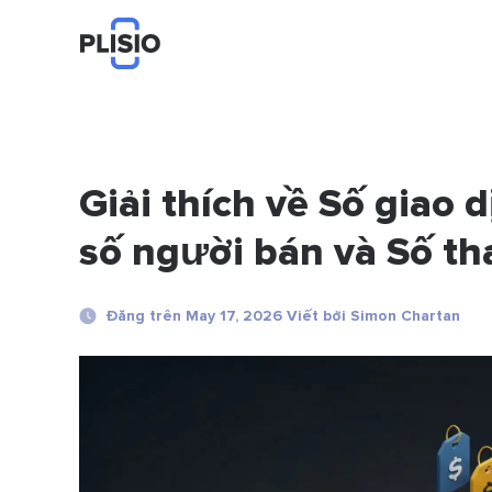
Giải thích về Số giao 
số người bán và Số th
Đăng trên May 17, 2026 Viết bởi Simon Chartan