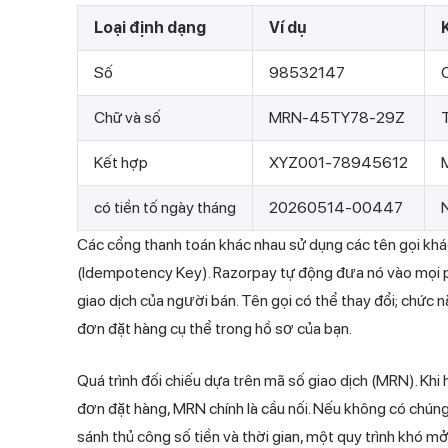
Loại định dạng
Ví dụ
Số
98532147
C
Chữ và số
MRN-45TY78-29Z
T
Kết hợp
XYZ001-78945612
có tiền tố ngày tháng
20260514-00447
Các cổng thanh toán khác nhau sử dụng các tên gọi khác 
(Idempotency Key). Razorpay tự động đưa nó vào mọi phản
giao dịch của người bán. Tên gọi có thể thay đổi; chức 
đơn đặt hàng cụ thể trong hồ sơ của bạn.
Quá trình đối chiếu dựa trên mã số giao dịch (MRN). Khi
đơn đặt hàng, MRN chính là cầu nối. Nếu không có chúng, 
sánh thủ công số tiền và thời gian, một quy trình khó m