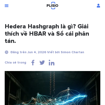
Hedera Hashgraph là gì? Giải
thích về HBAR và Sổ cái phân
tán.
Đăng trên Jun 4, 2026 Viết bởi Simon Chartan
Chia sẻ trong