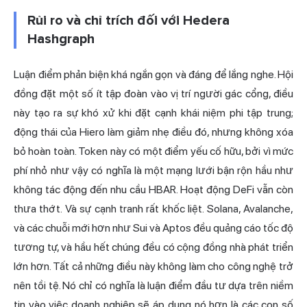
Rủi ro và chỉ trích đối với Hedera
Hashgraph
Luận điểm phản biện khá ngắn gọn và đáng để lắng nghe. Hội
đồng đặt một số ít tập đoàn vào vị trí người gác cổng, điều
này tạo ra sự khó xử khi đặt cạnh khái niệm phi tập trung;
động thái của Hiero làm giảm nhẹ điều đó, nhưng không xóa
bỏ hoàn toàn. Token này có một điểm yếu cố hữu, bởi vì mức
phí nhỏ như vậy có nghĩa là một mạng lưới bận rộn hầu như
không tác động đến nhu cầu HBAR. Hoạt động DeFi vẫn còn
thưa thớt. Và sự cạnh tranh rất khốc liệt. Solana, Avalanche,
và các chuỗi mới hơn như Sui và Aptos đều quảng cáo tốc độ
tương tự, và hầu hết chúng đều có cộng đồng nhà phát triển
lớn hơn. Tất cả những điều này không làm cho công nghệ trở
nên tồi tệ. Nó chỉ có nghĩa là luận điểm đầu tư dựa trên niềm
tin vào việc doanh nghiệp sẽ áp dụng nó hơn là các con số