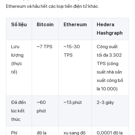
Ethereum và hầu hết các loại tiền điện tử khác.
Số liệu
Bitcoin
Ethereum
Hedera
Hashgraph
Lưu
~7 TPS
~15-30
Công suất
lượng
TPS
tối đa 3.302
(thực
TPS (công
tế)
suất nhà sản
xuất công bố
là 10.000)
Đã đến
~60
~13 phút
2-3 giây
lúc kết
phút
thúc.
Phí
đô la
xu sang đô
0,0001 đô la