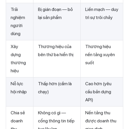
Trải
Bị gián đoạn — bỏ
Liền mạch — duy
nghiệm
lại sản phẩm
trì sự trôi chảy
người
dùng
Xây
Thương hiệu của
Thương hiệu
dựng
bên thứ ba hiển thị
nền tảng xuyên
thương
suốt
hiệu
Nỗ lực
Thấp hơn (cắm là
Cao hơn (yêu
hội nhập
chạy)
cầu bản dựng
API)
Chia sẻ
Không có gì —
Nền tảng thu
doanh
cổng thông tin tiếp
được doanh thu
thu
tục lây lan
giao dịch