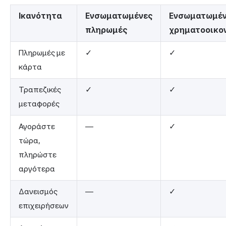
Ικανότητα
Ενσωματωμένες
Ενσωματωμέ
πληρωμές
χρηματοοικο
Πληρωμές με
✓
✓
κάρτα
Τραπεζικές
✓
✓
μεταφορές
Αγοράστε
—
✓
τώρα,
πληρώστε
αργότερα
Δανεισμός
—
✓
επιχειρήσεων