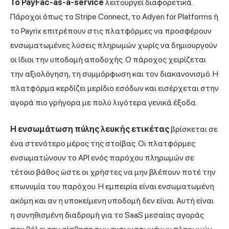
Το PayFac-as-a-service
λειτουργεί διαφορετικά.
Πάροχοι όπως το Stripe Connect, το Adyen for Platforms ή
το Payrix επιτρέπουν στις πλατφόρμες να προσφέρουν
ενσωματωμένες λύσεις πληρωμών χωρίς να δημιουργούν
οι ίδιοι την υποδομή αποδοχής. Ο πάροχος χειρίζεται
την αξιολόγηση, τη συμμόρφωση και τον διακανονισμό. Η
πλατφόρμα κερδίζει μερίδιο εσόδων και εισέρχεται στην
αγορά πιο γρήγορα με πολύ λιγότερα γενικά έξοδα.
Η ενσωμάτωση πύλης λευκής ετικέτας
βρίσκεται σε
ένα στενότερο μέρος της στοίβας. Οι πλατφόρμες
ενσωματώνουν το API ενός παρόχου πληρωμών σε
τέτοιο βάθος ώστε οι χρήστες να μην βλέπουν ποτέ την
επωνυμία του παρόχου. Η εμπειρία είναι ενσωματωμένη
ακόμη και αν η υποκείμενη υποδομή δεν είναι. Αυτή είναι
η συνηθισμένη διαδρομή για το SaaS μεσαίας αγοράς