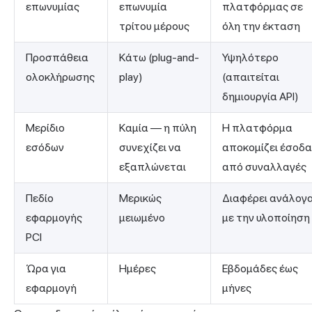
επωνυμίας
επωνυμία
πλατφόρμας σε
τρίτου μέρους
όλη την έκταση
Προσπάθεια
Κάτω (plug-and-
Υψηλότερο
ολοκλήρωσης
play)
(απαιτείται
δημιουργία API)
Μερίδιο
Καμία — η πύλη
Η πλατφόρμα
εσόδων
συνεχίζει να
αποκομίζει έσοδα
εξαπλώνεται
από συναλλαγές
Πεδίο
Μερικώς
Διαφέρει ανάλογ
εφαρμογής
μειωμένο
με την υλοποίηση
PCI
Ώρα για
Ημέρες
Εβδομάδες έως
εφαρμογή
μήνες