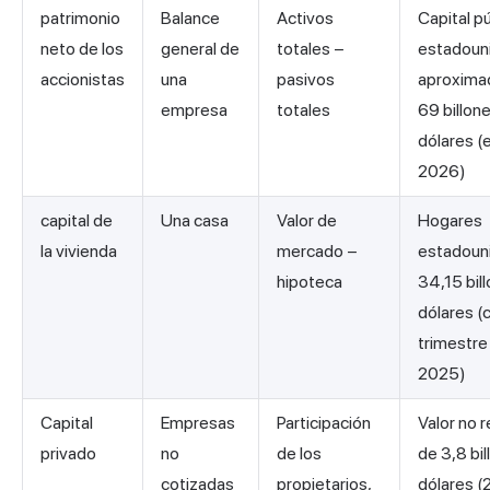
patrimonio
Balance
Activos
Capital p
neto de los
general de
totales −
estadoun
accionistas
una
pasivos
aproxim
empresa
totales
69 billon
dólares (
2026)
capital de
Una casa
Valor de
Hogares
la vivienda
mercado −
estadoun
hipoteca
34,15 bil
dólares (
trimestre
2025)
Capital
Empresas
Participación
Valor no 
privado
no
de los
de 3,8 bi
cotizadas
propietarios,
dólares 