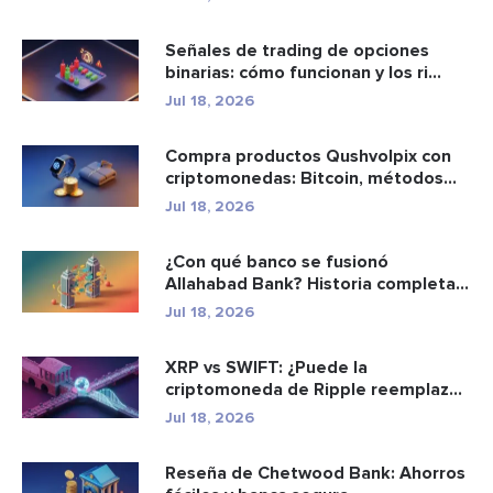
Señales de trading de opciones
binarias: cómo funcionan y los ri...
Jul 18, 2026
Compra productos Qushvolpix con
criptomonedas: Bitcoin, métodos
d...
Jul 18, 2026
¿Con qué banco se fusionó
Allahabad Bank? Historia completa
de ...
Jul 18, 2026
XRP vs SWIFT: ¿Puede la
criptomoneda de Ripple reemplazar
a los p...
Jul 18, 2026
Reseña de Chetwood Bank: Ahorros