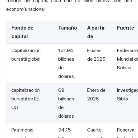
fondos de capital, cada uno de ellos rivaliza con una
economía nacional.
Fondo de
Tamaño
A partir
Fuente
capital
de
Capitalización
151,94
Finales
Federaci
bursátil global
billones
de 2025
Mundial d
de
Bolsas
dólares
capitalización
69
Enero de
Investiga
bursátil de EE.
billones
2026
Siblis
UU.
de
dólares
Patrimonio
34,15
Cuarto
Reserva