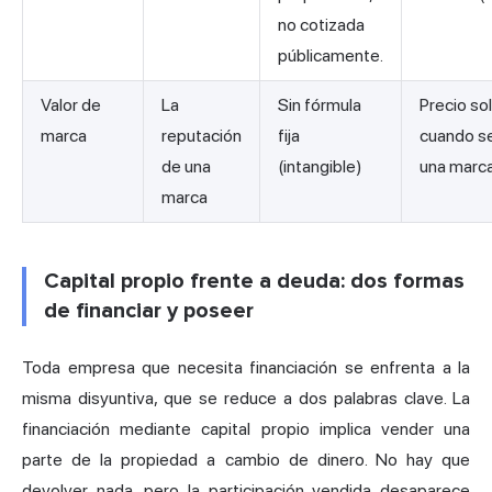
no cotizada
públicamente.
Valor de
La
Sin fórmula
Precio so
marca
reputación
fija
cuando s
de una
(intangible)
una marc
marca
Capital propio frente a deuda: dos formas
de financiar y poseer
Toda empresa que necesita financiación se enfrenta a la
misma disyuntiva, que se reduce a dos palabras clave. La
financiación mediante capital propio implica vender una
parte de la propiedad a cambio de dinero. No hay que
devolver nada, pero la participación vendida desaparece