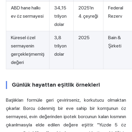
ABD hane halkı
34,15
2025'in
Federal
ev öz sermayesi
trilyon
4. çeyreği
Rezerv
dolar
Küresel özel
3,8
2025
Bain &
sermayenin
trilyon
Şirketi
gerçekleşmemiş
dolar
değeri
Günlük hayattan eşitlik örnekleri
Başlıkları formüle geri çevirirseniz, korkutucu olmaktan
çıkarlar. Borcu ödenmiş bir eve sahip bir komşunun öz
sermayesi, evin değerinden ipotek borcunun kalan kısmının
çıkarılmasıyla elde edilen değere eşittir. "Yüzde 5 öz