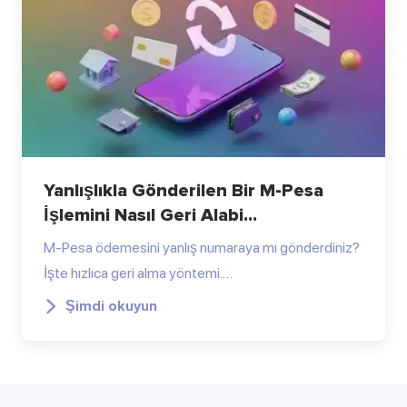
Yanlışlıkla Gönderilen Bir M-Pesa
İşlemini Nasıl Geri Alabi...
M-Pesa ödemesini yanlış numaraya mı gönderdiniz?
İşte hızlıca geri alma yöntemi.…
Şimdi okuyun