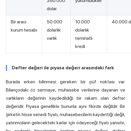
350.000
yükümlülükler
dolar.
Bir aracı
50.000
10.000
40.000 d
kurum hesabı
dolarlık
dolarlık
varlık
teminatlı
kredi
Defter değeri ile piyasa değeri arasındaki fark
Burada erken bilinmesi gereken bir püf noktası var.
Bilançodaki öz sermaye, muhasebe verilerine dayanan ve
varlıkların değerinin kaydedildiği bir rakam olan defter
değeridir. Piyasa genellikle bununla aynı fikirde değildir. Bir
şirketin hisse senedi fiyatı, muhasebecilerin kaydettiği değil,
yatırımcıların gelecekteki karlar için ödeyeceği fiyatı yansıtır;
bu nedenle hisselerinin toplam piyasa değeri, defter