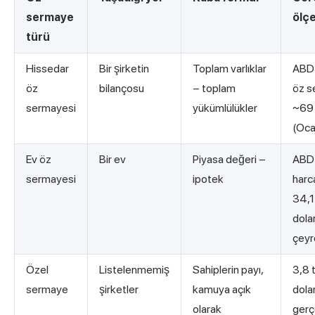
sermaye
ölçe
türü
Hissedar
Bir şirketin
Toplam varlıklar
ABD 
öz
bilançosu
− toplam
öz s
sermayesi
yükümlülükler
~69 
(Oca
Ev öz
Bir ev
Piyasa değeri −
ABD 
sermayesi
ipotek
harc
34,1
dola
çeyr
Özel
Listelenmemiş
Sahiplerin payı,
3,8 t
sermaye
şirketler
kamuya açık
dolar
olarak
ger