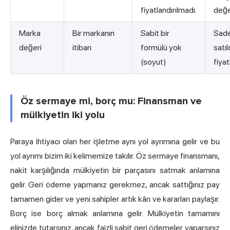
fiyatlandırılmadı.
değe
Marka
Bir markanın
Sabit bir
Sad
değeri
itibarı
formülü yok
satı
(soyut)
fiyatl
Öz sermaye mi, borç mu: Finansman ve
mülkiyetin iki yolu
Paraya ihtiyacı olan her işletme aynı yol ayrımına gelir ve bu
yol ayrımı bizim iki kelimemize takılır. Öz sermaye finansmanı,
nakit karşılığında mülkiyetin bir parçasını satmak anlamına
gelir. Geri ödeme yapmanız gerekmez, ancak sattığınız pay
tamamen gider ve yeni sahipler artık kârı ve kararları paylaşır.
Borç ise borç almak anlamına gelir. Mülkiyetin tamamını
elinizde tutarsınız, ancak faizli sabit geri ödemeler yaparsınız