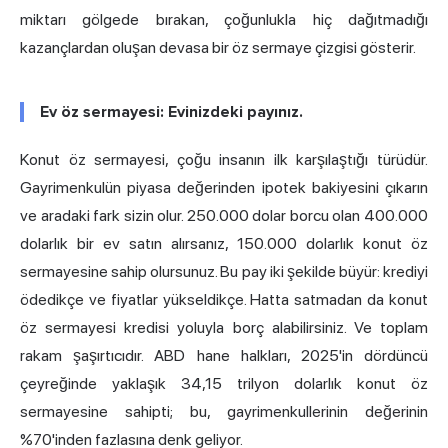
miktarı gölgede bırakan, çoğunlukla hiç dağıtmadığı
kazançlardan oluşan devasa bir öz sermaye çizgisi gösterir.
Ev öz sermayesi: Evinizdeki payınız.
Konut öz sermayesi, çoğu insanın ilk karşılaştığı türüdür.
Gayrimenkulün piyasa değerinden ipotek bakiyesini çıkarın
ve aradaki fark sizin olur. 250.000 dolar borcu olan 400.000
dolarlık bir ev satın alırsanız, 150.000 dolarlık konut öz
sermayesine sahip olursunuz. Bu pay iki şekilde büyür: krediyi
ödedikçe ve fiyatlar yükseldikçe. Hatta satmadan da konut
öz sermayesi kredisi yoluyla borç alabilirsiniz. Ve toplam
rakam şaşırtıcıdır. ABD hane halkları, 2025'in dördüncü
çeyreğinde yaklaşık
34,15 trilyon dolarlık konut öz
sermayesine
sahipti; bu, gayrimenkullerinin değerinin
%70'inden fazlasına denk geliyor.