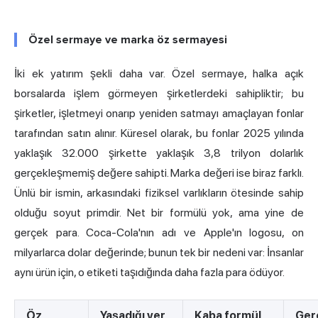
Özel sermaye ve marka öz sermayesi
İki ek yatırım şekli daha var. Özel sermaye, halka açık
borsalarda işlem görmeyen şirketlerdeki sahipliktir; bu
şirketler, işletmeyi onarıp yeniden satmayı amaçlayan fonlar
tarafından satın alınır. Küresel olarak, bu fonlar 2025 yılında
yaklaşık 32.000 şirkette yaklaşık 3,8 trilyon dolarlık
gerçekleşmemiş değere sahipti. Marka değeri ise biraz farklı.
Ünlü bir ismin, arkasındaki fiziksel varlıkların ötesinde sahip
olduğu soyut primdir. Net bir formülü yok, ama yine de
gerçek para. Coca-Cola'nın adı ve Apple'ın logosu, on
milyarlarca dolar değerinde; bunun tek bir nedeni var: İnsanlar
aynı ürün için, o etiketi taşıdığında daha fazla para ödüyor.
Öz
Yaşadığı yer
Kaba formül
Ger