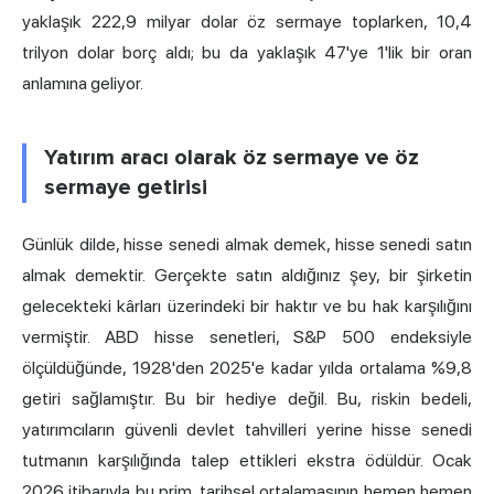
yaklaşık
222,9 milyar dolar öz sermaye toplarken, 10,4
trilyon dolar borç
aldı; bu da yaklaşık 47'ye 1'lik bir oran
anlamına geliyor.
Yatırım aracı olarak öz sermaye ve öz
sermaye getirisi
Günlük dilde, hisse senedi almak demek, hisse senedi satın
almak demektir. Gerçekte satın aldığınız şey, bir şirketin
gelecekteki kârları üzerindeki bir haktır ve bu hak karşılığını
vermiştir. ABD hisse senetleri, S&P 500 endeksiyle
ölçüldüğünde, 1928'den 2025'e kadar
yılda ortalama %9,8
getiri sağlamıştır. Bu bir hediye değil. Bu, riskin bedeli,
yatırımcıların güvenli devlet tahvilleri yerine hisse senedi
tutmanın karşılığında talep ettikleri ekstra ödüldür. Ocak
2026 itibarıyla bu prim, tarihsel ortalamasının hemen hemen