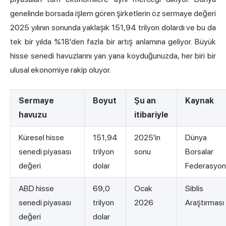
genelinde borsada işlem gören şirketlerin
öz sermaye değeri
2025 yılının sonunda yaklaşık 151,94 trilyon
dolardı ve bu da
tek bir yılda %18'den fazla bir artış anlamına geliyor. Büyük
hisse senedi havuzlarını yan yana koyduğunuzda, her biri bir
ulusal ekonomiye rakip oluyor.
Sermaye
Boyut
Şu an
Kaynak
havuzu
itibariyle
Küresel hisse
151,94
2025'in
Dünya
senedi piyasası
trilyon
sonu
Borsalar
değeri
dolar
Federasyon
ABD hisse
69,0
Ocak
Siblis
senedi piyasası
trilyon
2026
Araştırması
değeri
dolar