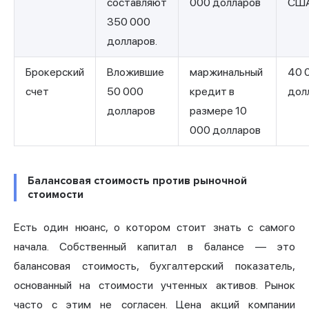
составляют
000 долларов
СШ
350 000
долларов.
Брокерский
Вложившие
маржинальный
40 
счет
50 000
кредит в
дол
долларов
размере 10
000 долларов
Балансовая стоимость против рыночной
стоимости
Есть один нюанс, о котором стоит знать с самого
начала. Собственный капитал в балансе — это
балансовая стоимость, бухгалтерский показатель,
основанный на стоимости учтенных активов. Рынок
часто с этим не согласен. Цена акций компании