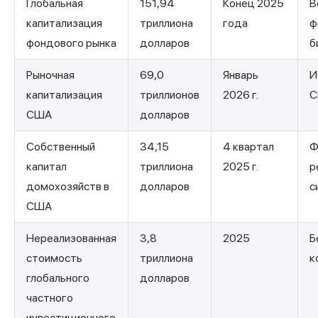
Глобальная
151,94
Конец 2025
В
капитализация
триллиона
года
ф
фондового рынка
долларов
б
Рыночная
69,0
Январь
И
капитализация
триллионов
2026 г.
С
США
долларов
Собственный
34,15
4 квартал
Ф
капитал
триллиона
2025 г.
р
домохозяйств в
долларов
с
США
Нереализованная
3,8
2025
Б
стоимость
триллиона
к
глобального
долларов
частного
инвестиционного