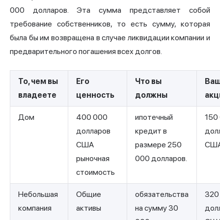
000 долларов. Эта сумма представляет собой
требование собственников, то есть сумму, которая
была бы им возвращена в случае ликвидации компании и
предварительного погашения всех долгов.
То, чем вы
Его
Что вы
Ва
владеете
ценность
должны
акц
Дом
400 000
ипотечный
150
долларов
кредит в
дол
США
размере 250
СШ
рыночная
000 долларов.
стоимость
Небольшая
Общие
обязательства
320
компания
активы
на сумму 30
дол