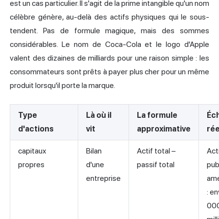
est un cas particulier. Il s'agit de la prime intangible qu'un nom
célèbre génère, au-delà des actifs physiques qui le sous-
tendent. Pas de formule magique, mais des sommes
considérables. Le nom de Coca-Cola et le logo d'Apple
valent des dizaines de milliards pour une raison simple : les
consommateurs sont prêts à payer plus cher pour un même
produit lorsqu'il porte la marque.
Type
Là où il
La formule
Éch
d'actions
vit
approximative
rée
capitaux
Bilan
Actif total –
Act
propres
d'une
passif total
pub
entreprise
amé
: e
00