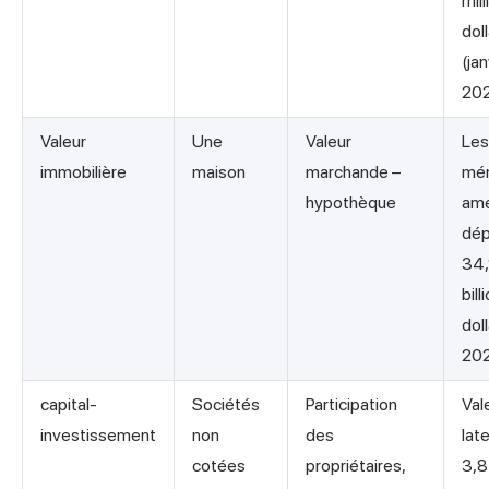
mil
dol
(jan
20
Valeur
Une
Valeur
Les
immobilière
maison
marchande –
mé
hypothèque
amé
dép
34,
bill
dol
20
capital-
Sociétés
Participation
Val
investissement
non
des
lat
cotées
propriétaires,
3,8 