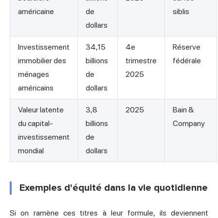
américaine
de
siblis
dollars
Investissement
34,15
4e
Réserve
immobilier des
billions
trimestre
fédérale
ménages
de
2025
américains
dollars
Valeur latente
3,8
2025
Bain &
du capital-
billions
Company
investissement
de
mondial
dollars
Exemples d'équité dans la vie quotidienne
Si on ramène ces titres à leur formule, ils deviennent