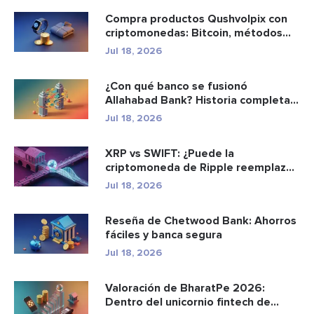
Compra productos Qushvolpix con
criptomonedas: Bitcoin, métodos
d...
Jul 18, 2026
¿Con qué banco se fusionó
Allahabad Bank? Historia completa
de ...
Jul 18, 2026
XRP vs SWIFT: ¿Puede la
criptomoneda de Ripple reemplazar
a los p...
Jul 18, 2026
Reseña de Chetwood Bank: Ahorros
fáciles y banca segura
Jul 18, 2026
Valoración de BharatPe 2026:
Dentro del unicornio fintech de