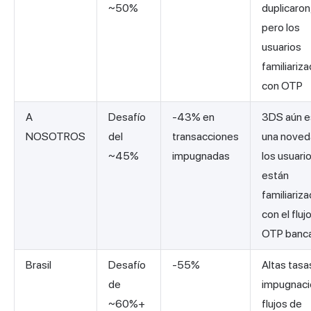
~50%
duplicaron
pero los
usuarios
familiariz
con OTP
A
Desafío
-43% en
3DS aún e
NOSOTROS
del
transacciones
una noved
~45%
impugnadas
los usuari
están
familiariz
con el fluj
OTP banca
Brasil
Desafío
-55%
Altas tasa
de
impugnaci
~60%+
flujos de