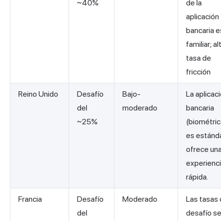
~40%
de la
aplicación
bancaria e
familiar; al
tasa de
fricción
Reino Unido
Desafío
Bajo-
La aplicac
del
moderado
bancaria
~25%
(biométric
es estánda
ofrece un
experienc
rápida.
Francia
Desafío
Moderado
Las tasas
del
desafío s