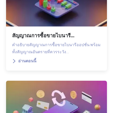
สัญญาณการซื้อขายไบนารี...
คำอธิบายสัญญาณการซื้อขายไบนารีออปชั่น พร้อม
ทั้งสัญญาณอันตรายที่ควรระวัง…
อ่านตอนนี้