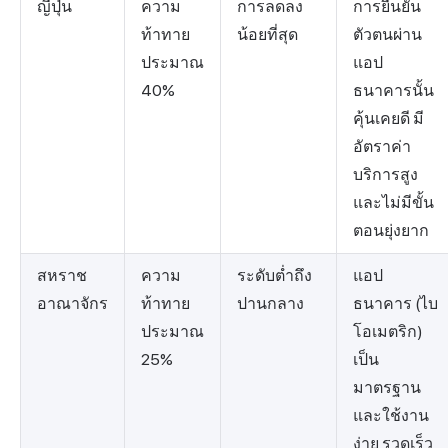
ญี่ปุ่น
ความ
การลดลง
การยืนยัน
ท้าทาย
น้อยที่สุด
ตัวตนผ่าน
ประมาณ
แอป
40%
ธนาคารนั้น
คุ้นเคยดี มี
อัตราค่า
บริการสูง
และไม่มีขั้น
ตอนยุ่งยาก
สหราช
ความ
ระดับต่ำถึง
แอป
อาณาจักร
ท้าทาย
ปานกลาง
ธนาคาร (ไบ
ประมาณ
โอเมตริก)
25%
เป็น
มาตรฐาน
และใช้งาน
ง่าย รวดเร็ว