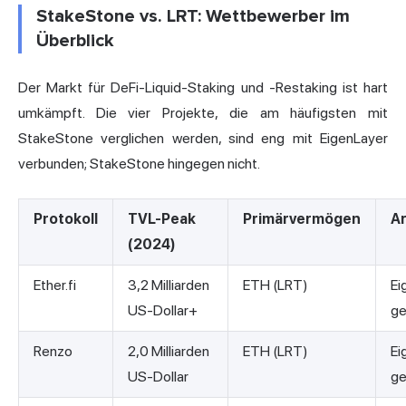
StakeStone vs. LRT: Wettbewerber im
Überblick
Der Markt für DeFi-Liquid-Staking und -Restaking ist hart
umkämpft. Die vier Projekte, die am häufigsten mit
StakeStone verglichen werden, sind eng mit EigenLayer
verbunden; StakeStone hingegen nicht.
Protokoll
TVL-Peak
Primärvermögen
Ar
(2024)
Ether.fi
3,2 Milliarden
ETH (LRT)
Ei
US-Dollar+
g
Renzo
2,0 Milliarden
ETH (LRT)
Ei
US-Dollar
g