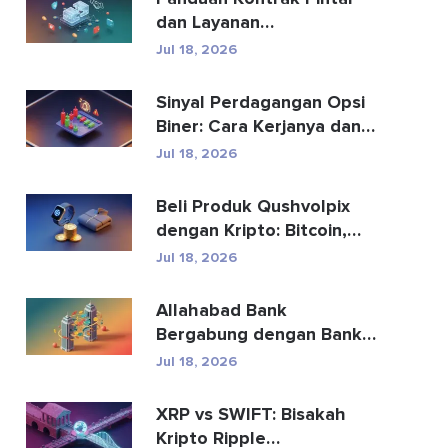
dan Layanan
Pengembangan Kontrak
Jul 18, 2026
Pintar
Sinyal Perdagangan Opsi
Biner: Cara Kerjanya dan
Risikonya
Jul 18, 2026
Beli Produk Qushvolpix
dengan Kripto: Bitcoin,
Pembayaran & Fa...
Jul 18, 2026
Allahabad Bank
Bergabung dengan Bank
Mana? Kisah Lengkap
Jul 18, 2026
2020
XRP vs SWIFT: Bisakah
Kripto Ripple