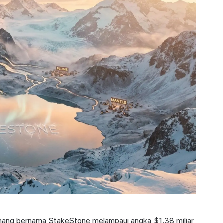
enang bernama StakeStone melampaui angka $1,38 miliar