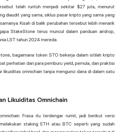
ersebut telah runtuh menjadi sekitar $27 juta, menurut
ng diaudit yang sama, siklus pasar kripto yang sama yang
samanya. Kisah di balik perubahan tersebut lebih menarik
gapa StakeStone terus muncul dalam panduan airdrop,
 mania LST tahun 2024 mereda.
one, bagaimana token STO bekerja dalam istilah kripto
t perhatian dari para pemburu yield, pemula, dan praktisi
r likuiditas omnichain tanpa mengunci dana di dalam satu
n Likuiditas Omnichain
omnichain. Frasa itu terdengar rumit, jadi berikut versi
melakukan staking
ETH atau BTC seperti yang sudah