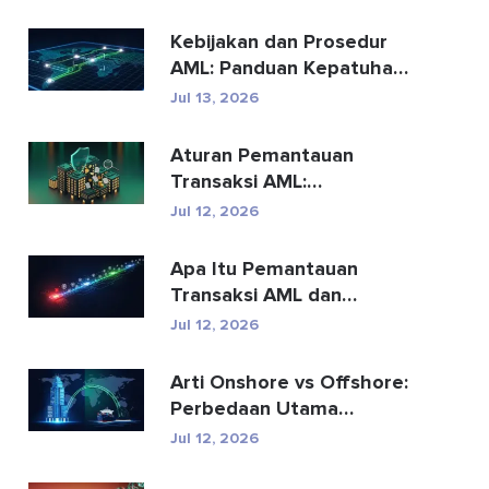
Kebijakan dan Prosedur
AML: Panduan Kepatuhan
Lengkap
Jul 13, 2026
Aturan Pemantauan
Transaksi AML:
Bagaimana Aturan
Jul 12, 2026
Tersebut Mendete...
Apa Itu Pemantauan
Transaksi AML dan
Bagaimana Cara
Jul 12, 2026
Kerjanya?
Arti Onshore vs Offshore:
Perbedaan Utama
Dijelaskan
Jul 12, 2026