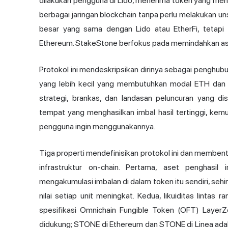
dilakukan pengguna di Lido, menerima token yang meng
berbagai jaringan blockchain tanpa perlu melakukan uns
besar yang sama dengan Lido atau EtherFi, tetapi 
Ethereum. StakeStone berfokus pada memindahkan aset 
Protokol ini mendeskripsikan dirinya sebagai penghubun
yang lebih kecil yang membutuhkan modal ETH dan 
strategi, brankas, dan landasan peluncuran yang d
tempat yang menghasilkan imbal hasil tertinggi, ke
pengguna ingin menggunakannya.
Tiga properti mendefinisikan protokol ini dan memben
infrastruktur on-chain. Pertama, aset penghas
mengakumulasi imbalan di dalam token itu sendiri, se
nilai setiap unit meningkat. Kedua, likuiditas linta
spesifikasi Omnichain Fungible Token (OFT)
LayerZ
didukung; STONE di Ethereum dan STONE di Linea adala