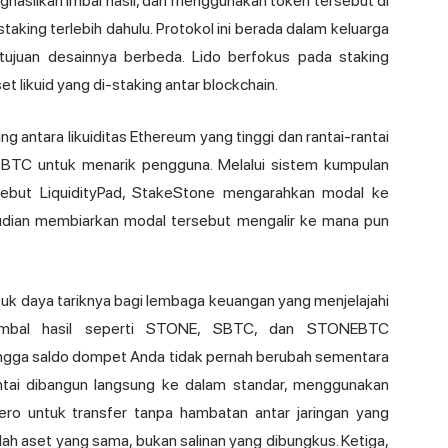
hasilkan imbal hasil, dan menggunakan token tersebut di
taking terlebih dahulu. Protokol ini berada dalam keluarga
tujuan desainnya berbeda. Lido berfokus pada staking
likuid yang di-staking antar blockchain.
g antara likuiditas Ethereum yang tinggi dan rantai-rantai
BTC untuk menarik pengguna. Melalui sistem kumpulan
isebut LiquidityPad, StakeStone mengarahkan modal ke
mudian membiarkan modal tersebut mengalir ke mana pun
tuk daya tariknya bagi lembaga keuangan yang menjelajahi
il imbal hasil seperti STONE, SBTC, dan STONEBTC
hingga saldo dompet Anda tidak pernah berubah sementara
s rantai dibangun langsung ke dalam standar, menggunakan
ero
untuk transfer tanpa hambatan antar jaringan yang
h aset yang sama, bukan salinan yang dibungkus. Ketiga,