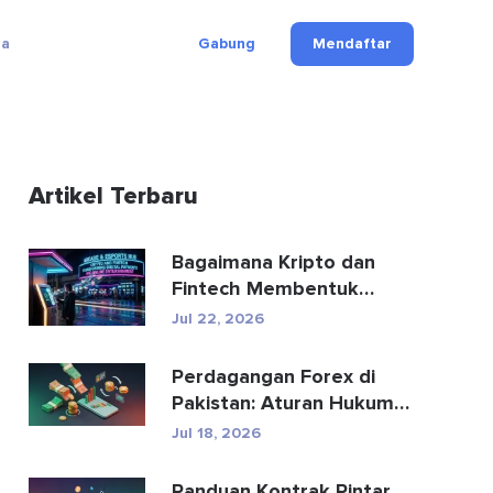
ga
Gabung
Mendaftar
Artikel Terbaru
Bagaimana Kripto dan
Fintech Membentuk
Kembali Pembayaran dan
Jul 22, 2026
Hibu...
Perdagangan Forex di
Pakistan: Aturan Hukum,
Broker, Aplikasi Perd...
Jul 18, 2026
Panduan Kontrak Pintar