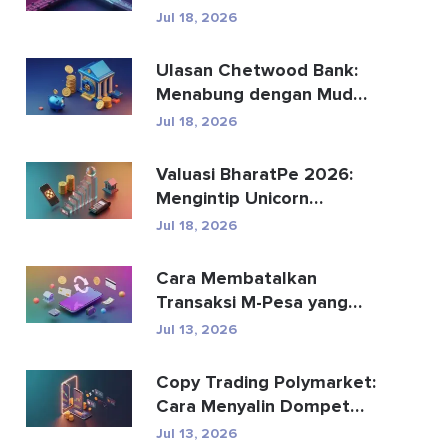
Menggantikan
Jul 18, 2026
Pembayaran Global?
Ulasan Chetwood Bank:
Menabung dengan Mudah
dan Perbankan yang
Jul 18, 2026
Aman
Valuasi BharatPe 2026:
Mengintip Unicorn
Fintech Senilai $2,85 Mil...
Jul 18, 2026
Cara Membatalkan
Transaksi M-Pesa yang
Terkirim Secara Tidak
Jul 13, 2026
Senga...
Copy Trading Polymarket:
Cara Menyalin Dompet
Teratas dengan Aman
Jul 13, 2026