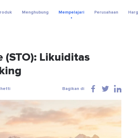
roduk
Menghubung
Mempelajari
Perusahaan
Har
 (STO): Likuiditas
king
hetti
Bagikan di