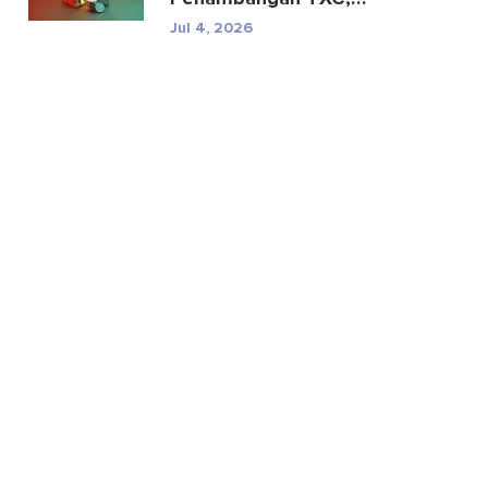
Spesifikasi, dan Risiko
Jul 4, 2026
Regul...