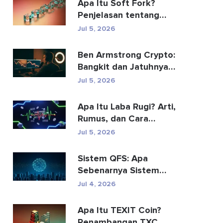
Apa Itu Soft Fork?
Penjelasan tentang
Peningkatan Blockchain
Jul 5, 2026
Ben Armstrong Crypto:
Bangkit dan Jatuhnya
BitBoy
Jul 5, 2026
Apa Itu Laba Rugi? Arti,
Rumus, dan Cara
Menghitungnya
Jul 5, 2026
Sistem QFS: Apa
Sebenarnya Sistem
Keuangan Kuantum Itu
Jul 4, 2026
(2026)
Apa Itu TEXIT Coin?
Penambangan TXC,