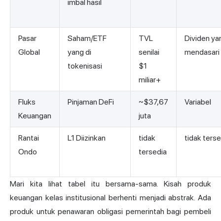
imbal hasil
Pasar
Saham/ETF
TVL
Dividen ya
Global
yang di
senilai
mendasari
tokenisasi
$1
miliar+
Fluks
Pinjaman DeFi
~$37,67
Variabel
Keuangan
juta
Rantai
L1 Diizinkan
tidak
tidak terse
Ondo
tersedia
Mari kita lihat tabel itu bersama-sama. Kisah produk
keuangan kelas institusional berhenti menjadi abstrak. Ada
produk untuk penawaran obligasi pemerintah bagi pembeli