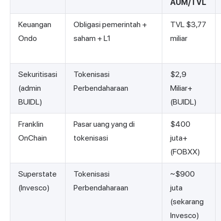
AUM/TVL
Keuangan
Obligasi pemerintah +
TVL $3,77
Ondo
saham + L1
miliar
Sekuritisasi
Tokenisasi
$2,9
(admin
Perbendaharaan
Miliar+
BUIDL)
(BUIDL)
Franklin
Pasar uang yang di
$400
OnChain
tokenisasi
juta+
(FOBXX)
Superstate
Tokenisasi
~$900
(Invesco)
Perbendaharaan
juta
(sekarang
Invesco)