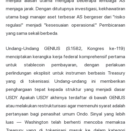
menjadi alasan utama mengapa beberapa lembaga AS
menjaga jarak. Dengan ditutupnya investigasi, kekhawatiran
utama bagi manajer aset terbesar AS bergeser dari "risiko
regulasi" menjadi "kesesuaian operasional." Pembicaraan
yang sama sekali berbeda.
Undang-Undang GENIUS (S.1582, Kongres ke-119)
menciptakan kerangka kerja federal komprehensif pertama
untuk stablecoin pembayaran, dengan perlakuan
perlindungan eksplisit untuk instrumen berbasis Treasury
yang di tokenisasi. Undang-undang ini memberikan
penghargaan tepat kepada struktur yang menjadi dasar
USDY. Apakah USDY akhirnya terdaftar di bawah GENIUS
atau melakukan restrukturisasi agar memenuhi syarat adalah
pertanyaan bagi penasihat umum Ondo. Sinyal yang lebih
luas — Washington telah berhenti mencoba memaksa
Treasury yang di tokenisasi masuk ke dalam kategori