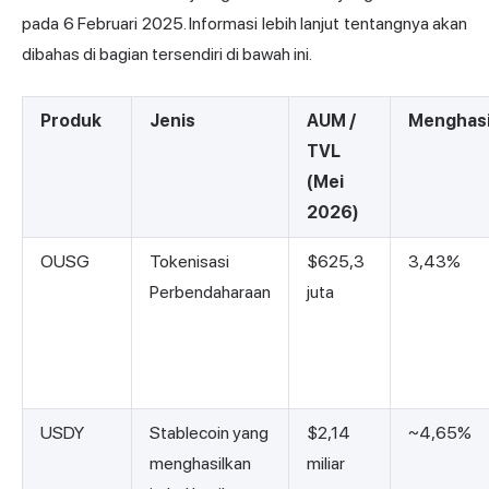
pada 6 Februari 2025. Informasi lebih lanjut tentangnya akan
dibahas di bagian tersendiri di bawah ini.
Produk
Jenis
AUM /
Menghasi
TVL
(Mei
2026)
OUSG
Tokenisasi
$625,3
3,43%
Perbendaharaan
juta
USDY
Stablecoin yang
$2,14
~4,65%
menghasilkan
miliar