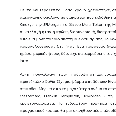
Πέντε δευτερόλεπτα. Τόσο χρόνο χρειάστηκε, στ
αμερικανικό ομόλογο με διακριτικά που εκδόθηκε 
Kinexys της JPMorgan, το δίκτυο Multi-Token της 
συναλλαγή ήταν η πρώτη διασυνοριακή, διατραπεζ
από ένα μόνο παλαιό σύστημα εκκαθάρισης. Το δελ
παρακολουθούσαν δεν ήταν. Ένα παράθυρο διακα
ημέρα, μερικές φορές δύο, είχε καταρρεύσει στον χ
latte.
Αυτή η συναλλαγή είναι η σύνοψη σε μία γραμμή
πρωτόκολλο DeFi». Όχι μια φάρμα αποδόσεων. Είν
επιπέδου. Μερικά από τα μεγαλύτερα ονόματα στο
Mastercard, Franklin Templeton, JPMorgan - 
κρυπτονομίσματα. Το ενδιαφέρον ερώτημα δε
πραγματικού κόσμου θα μετακινηθούν μέσω αλυσίδα