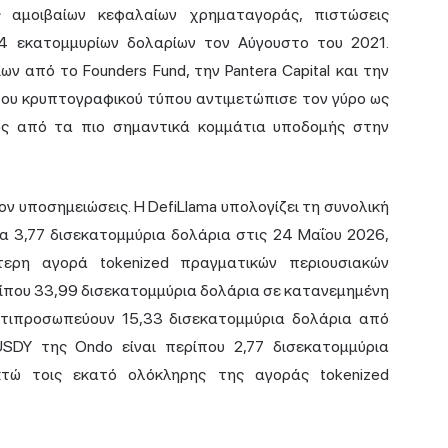
ς αμοιβαίων κεφαλαίων χρηματαγοράς, πιστώσεις
 4 εκατομμυρίων δολαρίων τον Αύγουστο του 2021.
ν από το Founders Fund, την Pantera Capital και την
 του κρυπτογραφικού τύπου αντιμετώπισε τον γύρο ως
ός από τα πιο σημαντικά κομμάτια υποδομής στην
ον υποσημειώσεις. Η DefiLlama υπολογίζει τη συνολική
α 3,77 δισεκατομμύρια δολάρια στις 24 Μαΐου 2026,
ύτερη αγορά tokenized πραγματικών περιουσιακών
ερίπου 33,99 δισεκατομμύρια δολάρια σε κατανεμημένη
αντιπροσωπεύουν 15,33 δισεκατομμύρια δολάρια από
DY της Ondo είναι περίπου 2,77 δισεκατομμύρια
κτώ τοις εκατό ολόκληρης της αγοράς tokenized