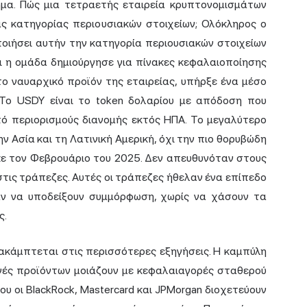
μα. Πώς μια τετραετής εταιρεία κρυπτονομισμάτων
ας κατηγορίας περιουσιακών στοιχείων; Ολόκληρος ο
ιήσει αυτήν την κατηγορία περιουσιακών στοιχείων
ότι η ομάδα δημιούργησε για πίνακες κεφαλαιοποίησης
το ναυαρχικό προϊόν της εταιρείας, υπήρξε ένα μέσο
 Το USDY είναι το token δολαρίου με απόδοση που
πό περιορισμούς διανομής εκτός ΗΠΑ. Το μεγαλύτερο
 Ασία και τη Λατινική Αμερική, όχι την πιο θορυβώδη
κε τον Φεβρουάριο του 2025. Δεν απευθυνόταν στους
στις τράπεζες. Αυτές οι τράπεζες ήθελαν ένα επίπεδο
αν να υποδείξουν συμμόρφωση, χωρίς να χάσουν τα
ς.
ρακάμπτεται στις περισσότερες εξηγήσεις. Η καμπύλη
ογές προϊόντων μοιάζουν με κεφαλαιαγορές σταθερού
ου οι BlackRock, Mastercard και JPMorgan διοχετεύουν