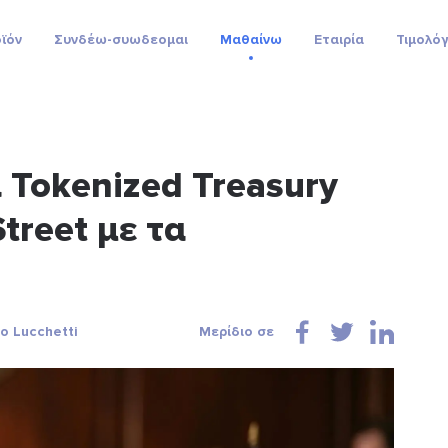
ϊόν
Συνδέω-συωδεομαι
Μαθαίνω
Εταιρία
Τιμολό
 Tokenized Treasury
treet με τα
o Lucchetti
Μερίδιο σε