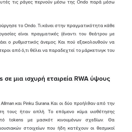
αυτές τις ράγες περνούν μέσω της Ondo παρά μέσω
ιούργησε το Ondo. Τι κάνει στην πραγματικότητα κάθε
ργασίες είναι πραγματικές (έναντι του θεάτρου με
σάει ο ρυθμιστικός άνεμος. Και πού εξακολουθούν να
ύτεροι από ό,τι θέλει να παραδεχτεί το μάρκετινγκ του
s σε μια ισχυρή εταιρεία RWA ύψους
Allman και Pinku Surana. Και οι δύο προήλθαν από την
έση τους ήταν απλή. Το επόμενο κύμα υιοθέτησης
πό tokens με μασκότ κινουμένων σχεδίων. Θα
ιουσιακών στοιχείων
που ήδη κατέχουν οι θεσμικοί