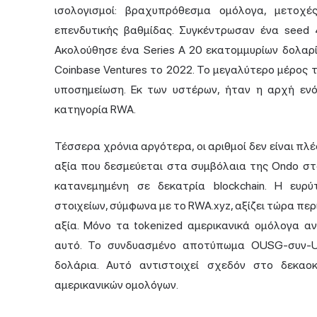
ισολογισμοί: βραχυπρόθεσμα ομόλογα, μετοχέ
επενδυτικής βαθμίδας. Συγκέντρωσαν ένα seed
Ακολούθησε ένα Series A 20 εκατομμυρίων δολαρίω
Coinbase Ventures το 2022. Το μεγαλύτερο μέρος
υποσημείωση. Εκ των υστέρων, ήταν η αρχή εν
κατηγορία RWA.
Τέσσερα χρόνια αργότερα, οι αριθμοί δεν είναι πλέ
αξία που δεσμεύεται στα συμβόλαια της Ondo στ
κατανεμημένη σε δεκατρία blockchain. Η ευρ
στοιχείων, σύμφωνα με το RWA.xyz, αξίζει τώρα π
αξία. Μόνο τα tokenized αμερικανικά ομόλογα 
αυτό. Το συνδυασμένο αποτύπωμα OUSG-συν-US
δολάρια. Αυτό αντιστοιχεί σχεδόν στο δεκαο
αμερικανικών ομολόγων.