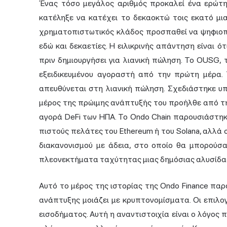
Ένας τόσο μεγάλος αριθμός προκαλεί ένα ερώτη
κατέληξε να κατέχει το δεκαοκτώ τοις εκατό μι
χρηματοπιστωτικός κλάδος προσπαθεί να ψηφιοπο
εδώ και δεκαετίες. Η ειλικρινής απάντηση είναι 
πριν δημιουργήσει για λιανική πώληση. Το OUSG, 
εξειδικευμένου αγοραστή από την πρώτη μέρα.
απευθύνεται στη λιανική πώληση. Σχεδιάστηκε υ
μέρος της πρώιμης ανάπτυξής του προήλθε από την
αγορά DeFi των ΗΠΑ. Το Ondo Chain παρουσιάστη
πιστούς πελάτες του Ethereum ή του Solana, αλλά 
διακανονισμού με άδεια, στο οποίο θα μπορούσ
πλεονεκτήματα ταχύτητας μιας δημόσιας αλυσίδα
Αυτό το μέρος της ιστορίας της Ondo Finance πα
ανάπτυξης μοιάζει με κρυπτονομίσματα. Οι επιλ
εισοδήματος. Αυτή η αναντιστοιχία είναι ο λόγος π