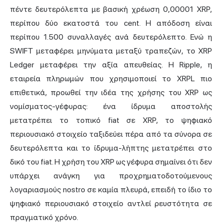
πέντε δευτερόλεπτα με βασική χρέωση 0,00001 XRP,
περίπου δύο εκατοστά του cent. Η απόδοση είναι
περίπου 1.500 συναλλαγές ανά δευτερόλεπτο. Ενώ η
SWIFT μεταφέρει μηνύματα μεταξύ τραπεζών, το XRP
Ledger μεταφέρει την αξία απευθείας. Η Ripple, η
εταιρεία πληρωμών που χρησιμοποιεί το XRPL πιο
επιθετικά, προωθεί την ιδέα της χρήσης του XRP ως
νομίσματος-γέφυρας: ένα ίδρυμα αποστολής
μετατρέπει το τοπικό fiat σε XRP, το ψηφιακό
περιουσιακό στοιχείο ταξιδεύει πέρα από τα σύνορα σε
δευτερόλεπτα και το ίδρυμα-λήπτης μετατρέπει στο
δικό του fiat. Η χρήση του XRP ως γέφυρα σημαίνει ότι δεν
υπάρχει ανάγκη για προχρηματοδοτούμενους
λογαριασμούς nostro σε καμία πλευρά, επειδή το ίδιο το
ψηφιακό περιουσιακό στοιχείο αντλεί ρευστότητα σε
πραγματικό χρόνο.