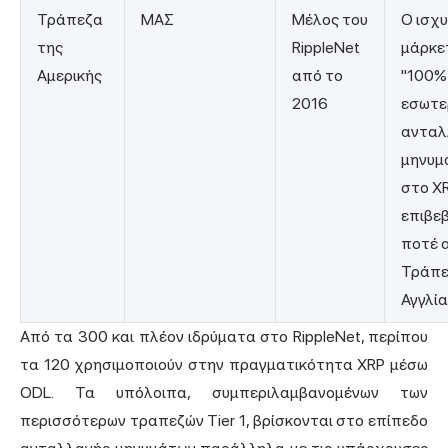
Τράπεζα
ΜΑΣ
Μέλος του
Ο ισχ
της
RippleNet
μάρκετ
Αμερικής
από το
"100%
2016
εσωτε
ανταλ
μηνυμ
στο XR
επιβε
ποτέ 
Τράπε
Αγγλία
Από τα 300 και πλέον ιδρύματα στο RippleNet, περίπου
τα 120 χρησιμοποιούν στην πραγματικότητα XRP μέσω
ODL. Τα υπόλοιπα, συμπεριλαμβανομένων των
περισσότερων τραπεζών Tier 1, βρίσκονται στο επίπεδο