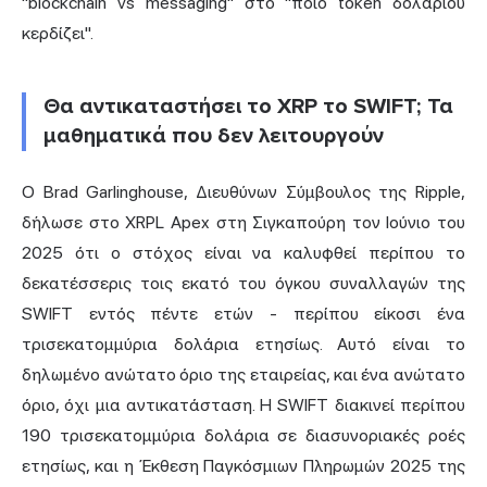
"blockchain vs messaging" στο "ποιο token δολαρίου
κερδίζει".
Θα αντικαταστήσει το XRP το SWIFT; Τα
μαθηματικά που δεν λειτουργούν
Ο
Brad
Garlinghouse, Διευθύνων Σύμβουλος της Ripple,
δήλωσε στο XRPL Apex στη Σιγκαπούρη τον Ιούνιο του
2025 ότι ο στόχος είναι να καλυφθεί περίπου το
δεκατέσσερις τοις εκατό του όγκου συναλλαγών της
SWIFT εντός πέντε ετών - περίπου είκοσι ένα
τρισεκατομμύρια δολάρια ετησίως. Αυτό είναι το
δηλωμένο ανώτατο όριο της εταιρείας, και ένα ανώτατο
όριο, όχι μια αντικατάσταση. Η SWIFT διακινεί περίπου
190 τρισεκατομμύρια δολάρια σε διασυνοριακές ροές
ετησίως, και η Έκθεση Παγκόσμιων Πληρωμών 2025 της