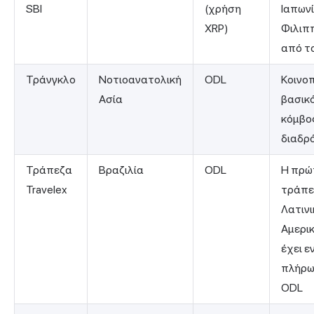
SBI
(χρήση
Ιαπων
XRP)
Φιλιπ
από τ
Τράνγκλο
Νοτιοανατολική
ODL
Κοινοπ
Ασία
βασικ
κόμβο
διαδρ
Τράπεζα
Βραζιλία
ODL
Η πρώ
Travelex
τράπε
Λατινι
Αμερι
έχει ε
πλήρω
ODL