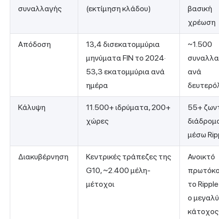
συναλλαγής
(εκτίμηση κλάδου)
βασική
χρέωση
Απόδοση
13,4 δισεκατομμύρια
~1.500
μηνύματα FIN το 2024·
συναλλα
53,3 εκατομμύρια ανά
ανά
ημέρα
δευτερό
Κάλυψη
11.500+ ιδρύματα, 200+
55+ ζων
χώρες
διάδρομο
μέσω Rip
Διακυβέρνηση
Κεντρικές τράπεζες της
Ανοικτό
G10, ~2.400 μέλη-
πρωτόκο
μέτοχοι
το Ripple
ο μεγαλ
κάτοχος