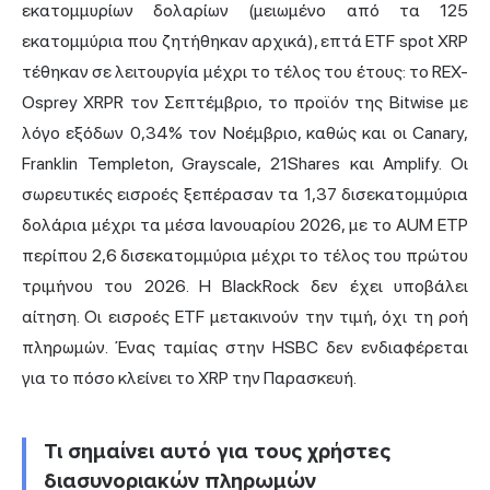
εκατομμυρίων δολαρίων (μειωμένο από τα 125
εκατομμύρια που ζητήθηκαν αρχικά), επτά ETF spot XRP
τέθηκαν σε λειτουργία μέχρι το τέλος του έτους: το REX-
Osprey XRPR τον Σεπτέμβριο, το προϊόν της Bitwise με
λόγο εξόδων 0,34% τον Νοέμβριο, καθώς και οι Canary,
Franklin Templeton, Grayscale, 21Shares και Amplify. Οι
σωρευτικές εισροές ξεπέρασαν τα 1,37 δισεκατομμύρια
δολάρια μέχρι τα μέσα Ιανουαρίου 2026, με το AUM ETP
περίπου 2,6 δισεκατομμύρια μέχρι το τέλος του πρώτου
τριμήνου του 2026. Η BlackRock δεν έχει υποβάλει
αίτηση. Οι εισροές ETF μετακινούν την τιμή, όχι τη ροή
πληρωμών. Ένας ταμίας στην HSBC δεν ενδιαφέρεται
για το πόσο κλείνει το XRP την Παρασκευή.
Τι σημαίνει αυτό για τους χρήστες
διασυνοριακών πληρωμών