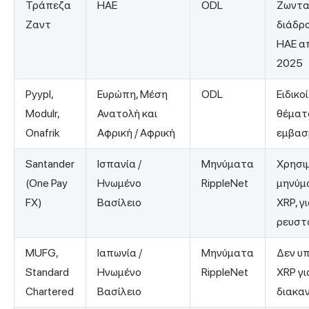
Τράπεζα
ΗΑΕ
ODL
Ζωντα
Ζαντ
διάδρ
ΗΑΕ α
2025
Pyypl,
Ευρώπη, Μέση
ODL
Ειδικοί
Modulr,
Ανατολή και
θέματ
Onafrik
Αφρική / Αφρική
εμβασ
Santander
Ισπανία /
Μηνύματα
Χρησι
(One Pay
Ηνωμένο
RippleNet
μηνύμα
FX)
Βασίλειο
XRP, γ
ρευστ
MUFG,
Ιαπωνία /
Μηνύματα
Δεν υ
Standard
Ηνωμένο
RippleNet
XRP γι
Chartered
Βασίλειο
διακα