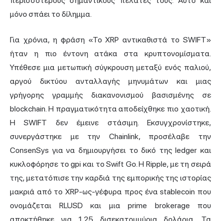
περισσότερους σημαντικούς πελάτες τους. Αυτό και
μόνο σπάει το δίλημμα.
Για χρόνια, η φράση «Το XRP αντικαθιστά το SWIFT»
ήταν η πιο έντονη ατάκα στα κρυπτονομίσματα.
Υπέθεσε μια μετωπική σύγκρουση μεταξύ ενός παλιού,
αργού δικτύου ανταλλαγής μηνυμάτων και μιας
γρήγορης γραμμής διακανονισμού βασισμένης σε
blockchain. Η πραγματικότητα αποδείχθηκε πιο χαοτική.
Η SWIFT δεν έμεινε στάσιμη. Εκσυγχρονίστηκε,
συνεργάστηκε με την Chainlink, προσέλαβε την
ConsenSys για να δημιουργήσει το δικό της ledger και
κυκλοφόρησε το gpi και το Swift Go. Η Ripple, με τη σειρά
της, μετατόπισε την καρδιά της εμπορικής της ιστορίας
μακριά από το XRP-ως-γέφυρα προς ένα stablecoin που
ονομάζεται RLUSD και μια prime brokerage που
αποκτήθηκε για 1,25 δισεκατομμύρια δολάρια. Τα