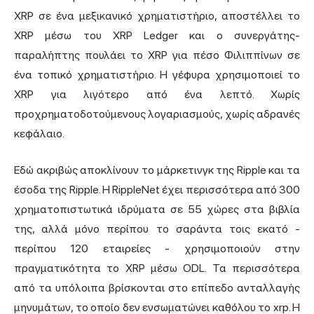
XRP σε ένα μεξικανικό χρηματιστήριο, αποστέλλει το
XRP μέσω του XRP Ledger και ο συνεργάτης-
παραλήπτης πουλάει το XRP για πέσο Φιλιππίνων σε
ένα τοπικό χρηματιστήριο. Η γέφυρα χρησιμοποιεί το
XRP για λιγότερο από ένα λεπτό. Χωρίς
προχρηματοδοτούμενους λογαριασμούς, χωρίς αδρανές
κεφάλαιο.
Εδώ ακριβώς αποκλίνουν το μάρκετινγκ της Ripple και τα
έσοδα της Ripple. Η RippleNet έχει περισσότερα από 300
χρηματοπιστωτικά ιδρύματα σε 55 χώρες στα βιβλία
της, αλλά μόνο περίπου το σαράντα τοις εκατό -
περίπου 120 εταιρείες - χρησιμοποιούν στην
πραγματικότητα το XRP μέσω ODL. Τα περισσότερα
από τα υπόλοιπα βρίσκονται στο επίπεδο ανταλλαγής
μηνυμάτων, το οποίο δεν ενσωματώνει καθόλου το xrp. Η