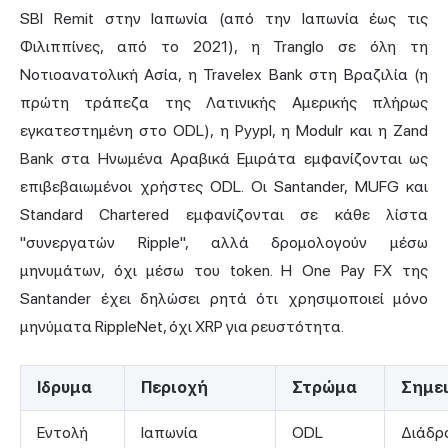
SBI Remit στην Ιαπωνία (από την Ιαπωνία έως τις
Φιλιππίνες, από το 2021), η Tranglo σε όλη τη
Νοτιοανατολική Ασία, η Travelex Bank στη Βραζιλία (η
πρώτη τράπεζα της Λατινικής Αμερικής πλήρως
εγκατεστημένη στο ODL), η Pyypl, η Modulr και η Zand
Bank στα Ηνωμένα Αραβικά Εμιράτα εμφανίζονται ως
επιβεβαιωμένοι χρήστες ODL. Οι Santander, MUFG και
Standard Chartered εμφανίζονται σε κάθε λίστα
"συνεργατών Ripple", αλλά δρομολογούν μέσω
μηνυμάτων, όχι μέσω του token. Η One Pay FX της
Santander έχει δηλώσει ρητά ότι χρησιμοποιεί μόνο
μηνύματα RippleNet, όχι XRP για ρευστότητα.
Ιδρυμα
Περιοχή
Στρώμα
Σημε
Εντολή
Ιαπωνία
ODL
Διάδρ