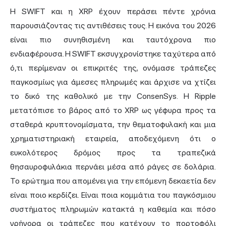
Η SWIFT και η XRP έχουν περάσει πέντε χρόνια
παρουσιάζοντας τις αντιθέσεις τους. Η εικόνα του 2026
είναι πιο συνηθισμένη και ταυτόχρονα πιο
ενδιαφέρουσα. Η SWIFT εκσυγχρονίστηκε ταχύτερα από
ό,τι περίμεναν οι επικριτές της, ονόμασε τράπεζες
παγκοσμίως για άμεσες πληρωμές και άρχισε να χτίζει
το δικό της καθολικό με την ConsenSys. Η Ripple
μετατόπισε το βάρος από το XRP ως γέφυρα προς τα
σταθερά κρυπτονομίσματα, την θεματοφυλακή και μια
χρηματιστηριακή εταιρεία, αποδεχόμενη ότι ο
ευκολότερος δρόμος προς τα τραπεζικά
θησαυροφυλάκια περνάει μέσα από ράγες σε δολάρια.
Το ερώτημα που απομένει για την επόμενη δεκαετία δεν
είναι ποιο κερδίζει. Είναι ποια κομμάτια του παγκόσμιου
συστήματος πληρωμών κατακτά η καθεμία και πόσο
γρήγορα οι τράπεζες που κατέχουν το πορτοφόλι