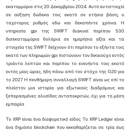
εκατομμύρια στις 20 Δεκεμβρίου 2024. Αυτό αντιστοιχεί
σε αύξηση δώδεκα τοις εκατό σε ετήσια βάση, ο
ταχύτερος ρυθμός εδώ και δεκαπέντε χρόνια. Η
υπηρεσία gpi της SWIFT διακινεί περίπου 530
δισεκατομμύρια δολάρια σε ημερήσια αξία και τα
στοιχεία της SWIFT δείχνουν ότι περίπου το εξήντα τοις
εκατό των πληρωμών gpi πιστώνουν τον δικαιούχο εντός
τριάντα λεπτών και περίπου το ενενήντα τοις εκατό
εντός μίας ώρας, ήδη πάνω από τον στόχο της G20 για
το 2027. Η πενθήμερη συναλλαγή SWIFT είναι ως επί το
πλείστον μια ιστορία για εξωτικούς διαδρόμους και
ξεπερασμένες αλυσίδες ανταποκριτών, όχι για τη μέση
εμπειρία.
Το XRP είναι ένα διαφορετικό είδος. Το XRP Ledger είναι
ένα δημόσιο blockchain που εκκαθαρίζεται σε τρία έως