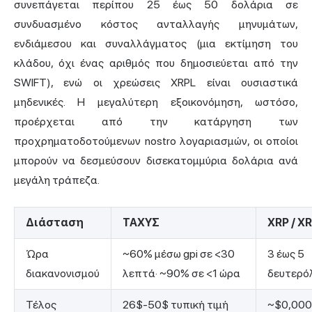
συνεπάγεται περίπου 25 έως 50 δολάρια σε
συνδυασμένο κόστος ανταλλαγής μηνυμάτων,
ενδιάμεσου και συναλλάγματος (μια εκτίμηση του
κλάδου, όχι ένας αριθμός που δημοσιεύεται από την
SWIFT), ενώ οι χρεώσεις XRPL είναι ουσιαστικά
μηδενικές. Η μεγαλύτερη εξοικονόμηση, ωστόσο,
προέρχεται από την κατάργηση των
προχρηματοδοτούμενων nostro λογαριασμών, οι οποίοι
μπορούν να δεσμεύσουν δισεκατομμύρια δολάρια ανά
μεγάλη τράπεζα.
Διάσταση
ΤΑΧΥΣ
XRP / X
Ώρα
~60% μέσω gpi σε <30
3 έως 5
διακανονισμού
λεπτά· ~90% σε <1 ώρα
δευτερό
Τέλος
26$-50$ τυπική τιμή
~$0,000