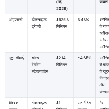
(मई
सकता 
2026)
ओयूएसजी
टोकनाइज्ड
$625.3
3.43%
अमेरि
ट्रेजरी
मिलियन
के योग्
खरीदा
+ गैर-
अमेरि
यूएसडीवाई
यील्ड-
$2.14
~4.65%
अमेरि
बेयरिंग
बिलियन
से बाह
स्टेबलकॉइन
के खुद
विक्रेत
और
संस्था
वैश्विक
टोकनाइज्ड
$1
अंतर्निहित
गैर-