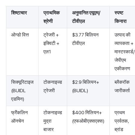
शिष्टाचार
प्राथमिक
अनुमानित एयूएम/
स्पष्ट
श्रेणी
टीवीएल
किनारा
ओन्डो वित्त
ट्रेजरी +
$3.77 बिलियन
उत्पाद की
इक्विटी +
टीवीएल
व्यापकता +
एल1
मास्टरकार्ड/
जेपीएम
एकीकरण
सिक्यूरिटाइज
टोकनाइज्ड
$2.9 बिलियन+
ब्लैकरॉक
(BUIDL
ट्रेजरी
(BUIDL)
जारीकर्ता
एडमिन)
फ्रैंकलिन
टोकनाइज्ड
$400 मिलियन+
प्रथम
ऑनचेन
मुद्रा
(एफओबीएक्सएक्स)
प्रर्वतक,
बाजार
ब्रांड