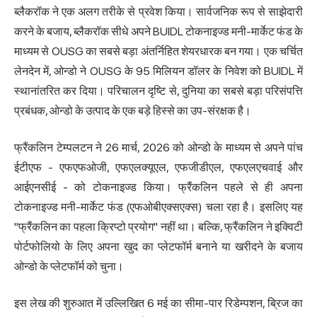
ब्लैकरॉक ने एक अलग तरीके से प्रवेश किया। सार्वजनिक रूप से साझेदारी
करने के बजाय, ब्लैकरॉक सीधे अपने BUIDL टोकनाइज्ड मनी-मार्केट फंड के
माध्यम से OUSG का सबसे बड़ा अंतर्निहित शेयरधारक बन गया। एक चर्चित
लेनदेन में, ओन्डो ने OUSG के 95 मिलियन डॉलर के निवेश को BUIDL में
स्थानांतरित कर दिया। परिचालन दृष्टि से, दुनिया का सबसे बड़ा परिसंपत्ति
प्रबंधक, ओन्डो के उत्पाद के एक बड़े हिस्से का उप-संरक्षक है।
फ्रैंकलिन टेम्पलटन ने 26 मार्च, 2026 को ओन्डो के माध्यम से अपने पांच
ईटीएफ - एफएफओजी, एफएलक्यूएल, एफजीडीएल, एफएलएचवाई और
आईएनसीई - को टोकनाइज्ड किया। फ्रैंकलिन पहले से ही अपना
टोकनाइज्ड मनी-मार्केट फंड (एफओबीएक्सएक्स) चला रहा है। इसलिए यह
"फ्रैंकलिन का पहला क्रिप्टो प्रयोग" नहीं था। बल्कि, फ्रैंकलिन ने इक्विटी
पोर्टफोलियो के लिए अपना खुद का प्लेटफॉर्म बनाने या खरीदने के बजाय
ओन्डो के प्लेटफॉर्म को चुना।
इस लेख की शुरुआत में उल्लिखित 6 मई का सीमा-पार रिडेम्पशन, ब्रिज का