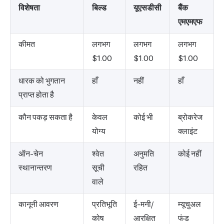
विशेषता
बिल्ड
यूएसडीसी
बैंक
एमएमएफ
कीमत
लगभग
लगभग
लगभग
$1.00
$1.00
$1.00
धारक को भुगतान
हाँ
नहीं
हाँ
प्राप्त होता है
कौन पकड़ सकता है
केवल
कोई भी
ब्रोकरेज
योग्य
क्लाइंट
ऑन-चेन
श्वेत
अनुमति
कोई नहीं
स्थानान्तरण
सूची
रहित
वाले
कानूनी आवरण
प्रतिभूति
ई-मनी/
म्यूचुअल
कोष
आरक्षित
फंड