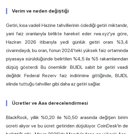
Verim ve neden değiştiği
Getiri, kısa vadeli Hazine tahvillerinin ödediği getiri miktarıdır,
yani faiz oranlarıyla birlikte hareket eder. rwa.xyz'ye göre,
Haziran 2026 itibarıyla yedi günlük getiri oranı %3,4
civarındaydı; bu oran, fonun 2024'teki yüksek faiz ortamında
piyasaya sürüldüğünde belirtilen %4,5 ila %5 rakamlarından
düşüş gösterdi. Bu önemlidir: BUIDL sabit bir getiri vaadi
değildir. Federal Rezerv faiz indirimine gittiğinde, BUIDL
elinde tuttuğu tahviller gibi daha az getiri sağlar.
Ücretler ve Aaa derecelendirmesi
BlackRock,
yıllık %0,20 ile %0,50 arasında değişen birim
ücreti alıyor ve bu ücret getiriden düşülüyor.
CoinDesk'in de