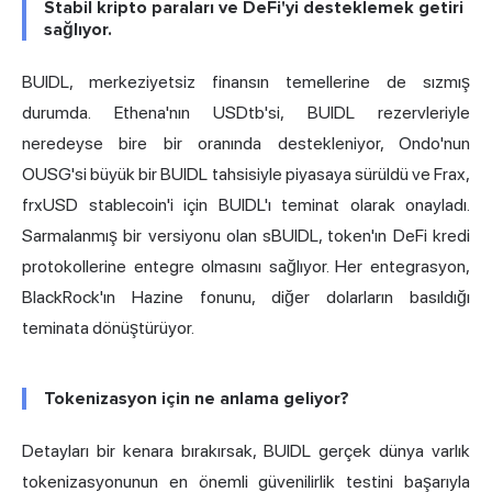
Stabil kripto paraları ve DeFi'yi desteklemek getiri
sağlıyor.
BUIDL, merkeziyetsiz finansın temellerine de sızmış
durumda. Ethena'nın USDtb'si, BUIDL rezervleriyle
neredeyse bire bir oranında destekleniyor, Ondo'nun
OUSG'si büyük bir BUIDL tahsisiyle piyasaya sürüldü ve Frax,
frxUSD stablecoin'i için BUIDL'ı teminat olarak onayladı.
Sarmalanmış bir versiyonu olan sBUIDL, token'ın DeFi kredi
protokollerine entegre olmasını sağlıyor. Her entegrasyon,
BlackRock'ın Hazine fonunu, diğer dolarların basıldığı
teminata dönüştürüyor.
Tokenizasyon için ne anlama geliyor?
Detayları bir kenara bırakırsak, BUIDL gerçek dünya varlık
tokenizasyonunun en önemli güvenilirlik testini başarıyla