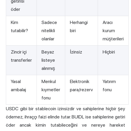
getirisi
öder
Kim
Sadece
Herhangi
Aracı
tutabilir?
nitelikli
biri
kurum
olanlar
müşterileri
Zincir içi
Beyaz
İzinsiz
Hiçbiri
transferler
listeye
alınmış
Yasal
Menkul
Elektronik
Yatırım
ambalaj
kıymetler
para/rezerv
fonu
fonu
USDC gibi bir stablecoin izinsizdir ve sahiplerine hiçbir şey
ödemez; ihraççı faizi elinde tutar. BUIDL ise sahiplerine getiri
öder ancak kimin tutabileceğini ve nereye hareket