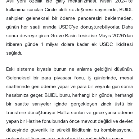
Asıl yeni özellik ise çıkış mekanizması. Nisan 2024'te
kullanıma sunulan Circle akıllı sözleşmesi sayesinde, BUIDL
sahipleri geleneksel bir ödeme penceresini beklemeden,
günün her saati anında
USDC'ye
dönüştürebiliyorlar. Daha
sonra devreye giren Grove Basin tesisi ise Mayıs 2026'dan
itibaren günde 1 milyar dolara kadar ek USDC likiditesi
sağladı.
Eski sisteme kıyasla bunun ne anlama geldiğini düşünün.
Geleneksel bir para piyasası fonu, iş günlerinde, mesai
saatlerinde geri ödeme yapar ve para bir veya iki gün sonra
hesabınıza geçer. BUIDL bunu, herhangi bir günde, herhangi
bir saatte saniyeler içinde gerçekleşen zincir üstü bir
transfere dönüştürüyor. Hafta sonları ve gece yarısı ödeme
yapan bir Hazine fonu bundan önce mevcut değildi ve devlet
düzeyinde güvenlik ile sürekli likiditenin bu kombinasyonu,
geleneksel finansın göz ardı etmekte zorlandığı bir unsur.