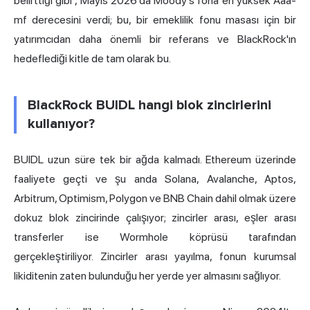
belirttiği gibi
, Mayıs 2026'da Moody's fona en yüksek Aaa-
mf derecesini verdi; bu, bir emeklilik fonu masası için bir
yatırımcıdan daha önemli bir referans ve BlackRock'ın
hedeflediği kitle de tam olarak bu.
BlackRock BUIDL hangi blok zincirlerini
kullanıyor?
BUIDL uzun süre tek bir ağda kalmadı. Ethereum üzerinde
faaliyete geçti ve şu anda Solana, Avalanche, Aptos,
Arbitrum, Optimism, Polygon ve BNB Chain dahil olmak üzere
dokuz blok zincirinde çalışıyor; zincirler arası, eşler arası
transferler ise Wormhole köprüsü tarafından
gerçekleştiriliyor. Zincirler arası yayılma, fonun kurumsal
likiditenin zaten bulunduğu her yerde yer almasını sağlıyor.