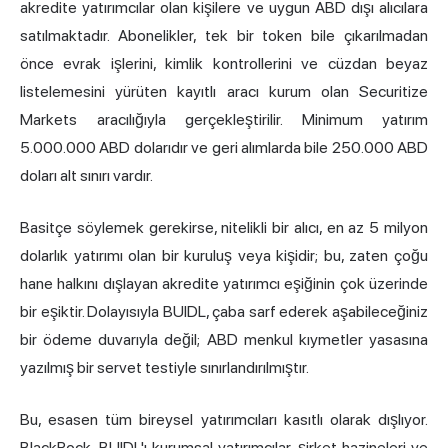
akredite yatırımcılar olan kişilere ve uygun ABD dışı alıcılara
satılmaktadır. Abonelikler, tek bir token bile çıkarılmadan
önce evrak işlerini, kimlik kontrollerini ve cüzdan beyaz
listelemesini yürüten kayıtlı aracı kurum olan Securitize
Markets aracılığıyla gerçekleştirilir. Minimum yatırım
5.000.000 ABD dolarıdır ve geri alımlarda bile 250.000 ABD
doları alt sınırı vardır.
Basitçe söylemek gerekirse, nitelikli bir alıcı, en az 5 milyon
dolarlık yatırımı olan bir kuruluş veya kişidir; bu, zaten çoğu
hane halkını dışlayan akredite yatırımcı eşiğinin çok üzerinde
bir eşiktir. Dolayısıyla BUIDL, çaba sarf ederek aşabileceğiniz
bir ödeme duvarıyla değil; ABD menkul kıymetler yasasına
yazılmış bir servet testiyle sınırlandırılmıştır.
Bu, esasen tüm bireysel yatırımcıları kasıtlı olarak dışlıyor.
BlackRock, BUIDL'ı kurumsal yatırımcılar, şirket hazineleri ve