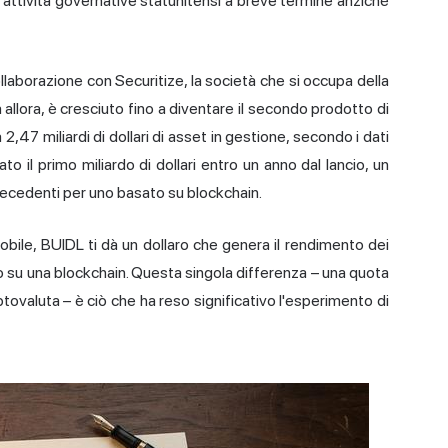
 attività governative statunitensi a breve termine anziché
ollaborazione con Securitize, la società che si occupa della
allora, è cresciuto fino a diventare il secondo prodotto di
,47 miliardi di dollari di asset in gestione,
secondo i dati
o il primo miliardo di dollari entro un anno dal lancio, un
recedenti per uno basato su blockchain.
bile, BUIDL ti dà un dollaro che genera il rendimento dei
to su una blockchain. Questa singola differenza – una quota
valuta – è ciò che ha reso significativo l'esperimento di