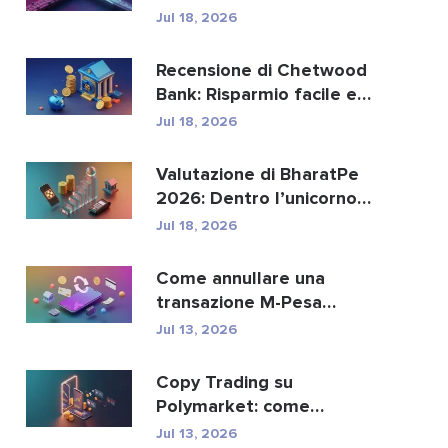
sostituire i paga...
Jul 18, 2026
Recensione di Chetwood
Bank: Risparmio facile e
servizi bancari si...
Jul 18, 2026
Valutazione di BharatPe
2026: Dentro l’unicorno
fintech da 2,85 ...
Jul 18, 2026
Come annullare una
transazione M-Pesa
inviata per errore
Jul 13, 2026
Copy Trading su
Polymarket: come
replicare in sicurezza i
Jul 13, 2026