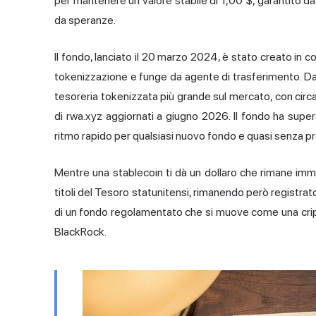
per mantenere un valore stabile di 1,00 $, garantito da
da speranze.
Il fondo, lanciato il 20 marzo 2024, è stato creato in c
tokenizzazione
e funge da agente di trasferimento. Da 
tesoreria tokenizzata più grande sul mercato, con circa 2
di rwa.xyz
aggiornati a giugno 2026. Il fondo ha superat
ritmo rapido per qualsiasi nuovo fondo e quasi senza p
Mentre una stablecoin ti dà un dollaro che rimane immo
titoli del Tesoro statunitensi, rimanendo però registra
di un fondo regolamentato che si muove come una cripto
BlackRock.