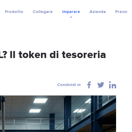
Prodotto
Collegare
Imparare
Azienda
Prezzi
 Il token di tesoreria
Condividi in