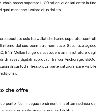
n-chain hanno superato i 100 milioni di dollari entro la fine
uali mantiene il valore di un dollaro.
re spostato solo tra wallet che hanno superato i controlli
all'interno del suo perimetro normativo. Securitize agisce
EC, BNY Mellon funge da custode e amministratore degli
 di asset digitali approvati, tra cui Anchorage, BitGo,
oni di custodia flessibili. La parte crittografica è visibile
radizionali.
to che offre
o punto. Non insegue rendimenti in settori rischiosi del
ne e paga gli interessi maturati su tali titoli.