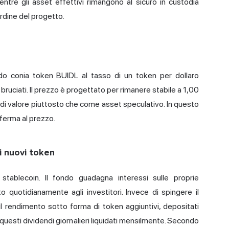
tre gli asset effettivi rimangono al sicuro in custodia
ardine del progetto.
ndo conia token BUIDL al tasso di un token per dollaro
ruciati. Il prezzo è progettato per rimanere stabile a 1,00
à di valore piuttosto che come asset speculativo. In questo
 ferma al prezzo.
i nuovi token
tablecoin. Il fondo guadagna interessi sulle proprie
 quotidianamente agli investitori. Invece di spingere il
e il rendimento sotto forma di token aggiuntivi, depositati
uesti dividendi giornalieri liquidati mensilmente.
Secondo