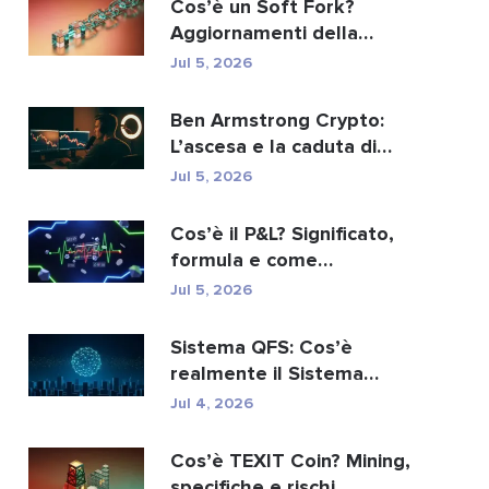
Cos’è un Soft Fork?
Aggiornamenti della
blockchain spiegati
Jul 5, 2026
Ben Armstrong Crypto:
L’ascesa e la caduta di
BitBoy
Jul 5, 2026
Cos’è il P&L? Significato,
formula e come
calcolarlo.
Jul 5, 2026
Sistema QFS: Cos’è
realmente il Sistema
Finanziario Quantistico...
Jul 4, 2026
Cos’è TEXIT Coin? Mining,
specifiche e rischi