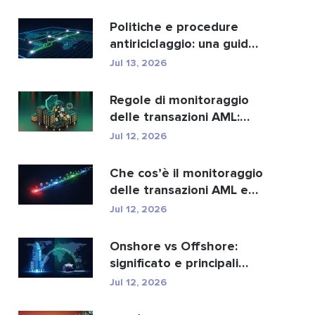
migliori...
Politiche e procedure
antiriciclaggio: una guida
completa alla con...
Jul 13, 2026
Regole di monitoraggio
delle transazioni AML:
come individuano i r...
Jul 12, 2026
Che cos’è il monitoraggio
delle transazioni AML e
come funziona?
Jul 12, 2026
Onshore vs Offshore:
significato e principali
differenze spiegate
Jul 12, 2026