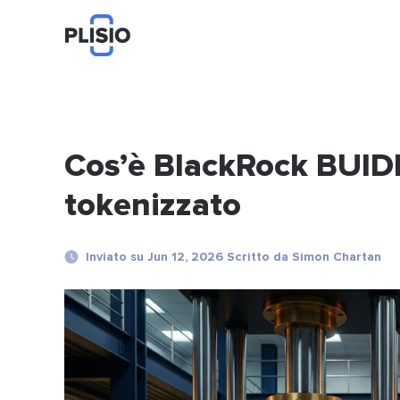
Cos’è BlackRock BUIDL?
tokenizzato
Inviato su Jun 12, 2026 Scritto da Simon Chartan