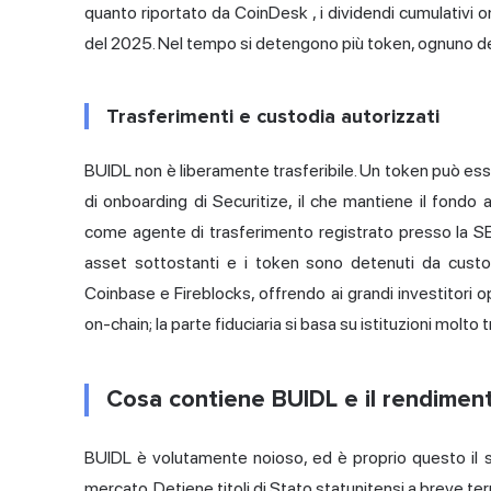
quanto riportato da CoinDesk
, i dividendi cumulativi o
del 2025. Nel tempo si detengono più token, ognuno dei q
Trasferimenti e custodia autorizzati
BUIDL non è liberamente trasferibile. Un token può esse
di onboarding di Securitize, il che mantiene il fondo 
come agente di trasferimento registrato presso la S
asset sottostanti e i token sono detenuti da custodi
Coinbase e Fireblocks, offrendo ai grandi investitori opzi
on-chain; la parte fiduciaria si basa su istituzioni molto t
Cosa contiene BUIDL e il rendimen
BUIDL è volutamente noioso, ed è proprio questo il su
mercato. Detiene titoli di Stato statunitensi a breve termi