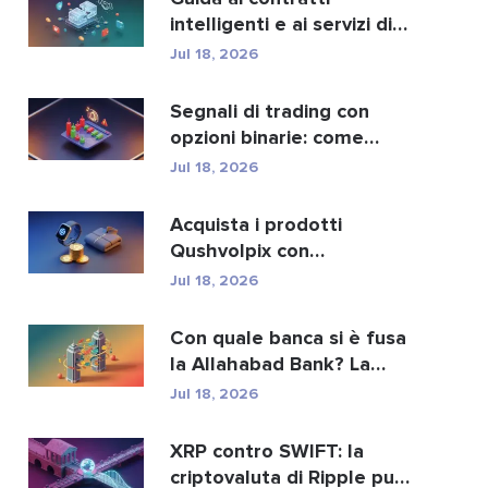
intelligenti e ai servizi di
sviluppo di contra...
Jul 18, 2026
Segnali di trading con
opzioni binarie: come
funzionano e i rischi
Jul 18, 2026
Acquista i prodotti
Qushvolpix con
criptovalute: Bitcoin,
Jul 18, 2026
pagament...
Con quale banca si è fusa
la Allahabad Bank? La
storia completa d...
Jul 18, 2026
XRP contro SWIFT: la
criptovaluta di Ripple può