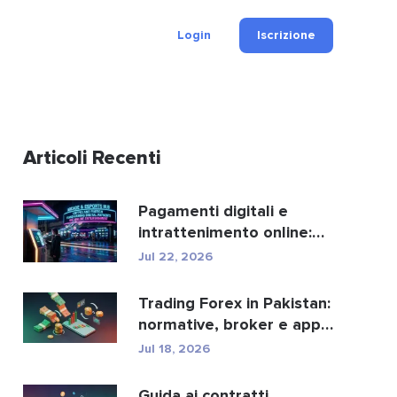
Login
Iscrizione
Articoli Recenti
Pagamenti digitali e
intrattenimento online:
ecco come crypto e fi...
Jul 22, 2026
Trading Forex in Pakistan:
normative, broker e app
di trading.
Jul 18, 2026
Guida ai contratti