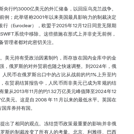
罗斯央行约3000亿美元的外汇储备，以回应乌克兰战争。
前例；此举堪称2001年以来美国最具影响力的制裁决定
Euroclear），欧盟于2025年12月12日同意无限期
从SWIFT系统中移除。这些措施在形式上并非史无前例，
备管理者都对此密切关注。
质。美元持有受政治因素制约，而存放在国内金库中的金
强，俄罗斯的对外贸易也随之快速调整。到2024年，俄
。人民币在俄罗斯出口中的占比从战前的约1%上升至约
今，在贸易结算报告中，人民币而非美元已成为常规的结
2013年11月的约1.32万亿美元峰值降至2024年12
7亿美元。这是自 2008 年 11 月以来的最低水平。英国在
官方国库券持有国。
都提出了相同的观点。冻结货币政策最重要的影响并非俄
俄罗斯的制裁改变了所有人的考量。北京、利雅得、巴西