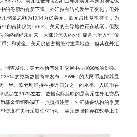
四季度为56.77%。美元在全球贸易和近年来美元本身的地位也
算中的份额均有所下降。外汇持有结构发生了变化，但外
汇储备总额为13.14万亿美元。欧元占比基本持平，为
备中的占比仅为1.95%。美元的主导地位正在减弱，但数
位的终结尚未到来。大部分流失的外汇储备已流入“非传
货币）和黄金。美元仍然占据绝对主导地位，但其在外汇
行。调查发现，美元在所有外汇交易中占据88%的份额。
2025年的更新数据尚未发布。
SWIFT
的人民币追踪器显
约为一半。欧元则维持在接近四分之一的水平。人民币在
汇率稳定在3.17%左右。数据实际反映的是美元在外汇交易
货币基金组织强调了一点值得注意：外汇储备结构的季度
。即使没有央行采取任何行动，美元走强也会在数学上提