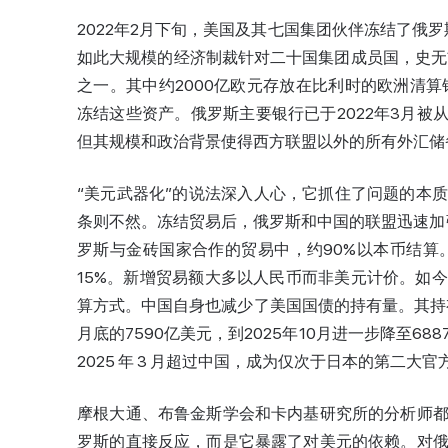
2022年2月下旬，美国及其七国集团伙伴冻结了俄
如此大规模的经济制裁针对二十国集团成员国，史无
之一。其中约2000亿欧元存放在比利时的欧洲清算银行（
冻结这些资产。俄罗斯主要银行已于2022年3月被
但其规模和政治背景使得西方联盟以外的所有外汇储
“美元武器化”的说法深入人心，它抓住了问题的本
条则不然。冻结贸易后，俄罗斯和中国的联盟迅速加
罗斯与金砖国家合作的贸易中，约90%以本币结算
15%。新增贸易额大多以人民币而非美元计价。如
算方式。中国自身也减少了美国国债的持有量。其持有量从
月底的7590亿美元，到2025年10月进一步降至688
2025 年 3 月超过中国，成为仅次于日本的第二大
摩根大通、布鲁金斯学会和卡内基研究所的分析师
罗斯的直接反应，而是它暴露了对美元的依赖。对