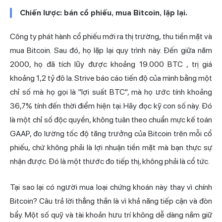
Chiến lược: bán cổ phiếu, mua Bitcoin, lặp lại.
Công ty phát hành cổ phiếu mới ra thị trường, thu tiền mặt và
mua Bitcoin. Sau đó, họ lặp lại quy trình này. Đến giữa năm
2000, họ đã tích lũy được
khoảng 19.000 BTC
, trị giá
khoảng 1,2 tỷ đô la. Strive báo cáo tiến độ của mình bằng một
chỉ số mà họ gọi là "lợi suất BTC", mà họ ước tính khoảng
36,7% tính đến thời điểm hiện tại. Hãy đọc kỹ con số này. Đó
là một chỉ số độc quyền, không tuân theo chuẩn mực kế toán
GAAP, đo lường tốc độ tăng trưởng của Bitcoin trên mỗi cổ
phiếu, chứ không phải là lợi nhuận tiền mặt mà bạn thực sự
nhận được. Đó là một thước đo tiếp thị, không phải là cổ tức.
Tại sao lại có người mua loại chứng khoán này thay vì chính
Bitcoin? Câu trả lời thẳng thắn là vì khả năng tiếp cận và đòn
bẩy. Một số quỹ và tài khoản hưu trí không dễ dàng nắm giữ