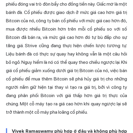
phiếu đóng vai trò đòn bẩy cho đồng tiền này. Giấc mơ là một
bánh đà. Cổ phiếu được giao dịch ở mức giá cao hơn giá trị
Bitcoin của nó, công ty bán cổ phiếu với mức giá cao hơn đó,
mua được nhiều Bitcoin hơn trên mỗi cổ phiếu so với số
Bitcoin đã bán ra, và mức giá cao hơn đó tự bù đắp cho sự
tăng giá. Strive cũng đang thực hiện chiến lược tương tự.
Liệu bánh đà có thực sự quay hay không vẫn là một câu hỏi
bỏ ngỏ. Nguy hiểm là nó có thể quay theo chiều ngược lại. Khi
giá cổ phiếu giảm xuống dưới giá trị Bitcoin của nó, việc bán
cổ phiếu để mua thêm Bitcoin sẽ phá hủy giá trị cho những
người nắm giữ hiện tại thay vì tạo ra giá trị, bởi vì công ty
đang phân phối Bitcoin với giá thấp hơn giá trị thực của
chúng. Một cỗ máy tạo ra giá cao hơn khi quay ngược lại sẽ
trở thành một cỗ máy pha loãng cổ phiếu.
Vivek Ramaswamy phù hợp ở đâu và không phù hợp