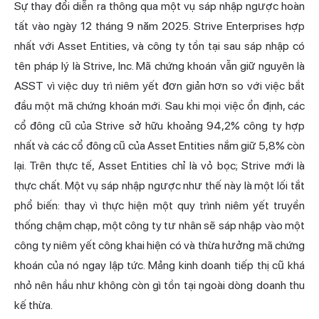
Sự thay đổi diễn ra thông qua một vụ sáp nhập ngược
hoàn
tất vào ngày 12 tháng 9 năm 2025.
Strive Enterprises hợp
nhất với Asset Entities, và công ty tồn tại sau sáp nhập có
tên pháp lý là Strive, Inc. Mã chứng khoán vẫn giữ nguyên là
ASST vì việc duy trì niêm yết đơn giản hơn so với việc bắt
đầu một mã chứng khoán mới. Sau khi mọi việc ổn định, các
cổ đông cũ của Strive sở hữu khoảng 94,2% công ty hợp
nhất và các cổ đông cũ của Asset Entities nắm giữ 5,8% còn
lại. Trên thực tế, Asset Entities chỉ là vỏ bọc; Strive mới là
thực chất. Một vụ sáp nhập ngược như thế này là một lối tắt
phổ biến: thay vì thực hiện một quy trình niêm yết truyền
thống chậm chạp, một công ty tư nhân sẽ sáp nhập vào một
công ty niêm yết công khai hiện có và thừa hưởng mã chứng
khoán của nó ngay lập tức. Mảng kinh doanh tiếp thị cũ khá
nhỏ nên hầu như không còn gì tồn tại ngoài dòng doanh thu
kế thừa.