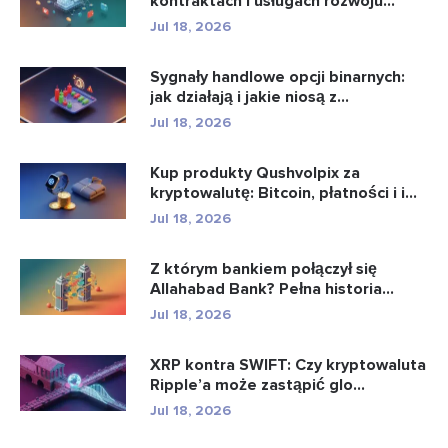
kontraktach i usługach rozwoju
intel...
Jul 18, 2026
Sygnały handlowe opcji binarnych:
jak działają i jakie niosą z...
Jul 18, 2026
Kup produkty Qushvolpix za
kryptowalutę: Bitcoin, płatności i i...
Jul 18, 2026
Z którym bankiem połączył się
Allahabad Bank? Pełna historia...
Jul 18, 2026
XRP kontra SWIFT: Czy kryptowaluta
Ripple’a może zastąpić glo...
Jul 18, 2026