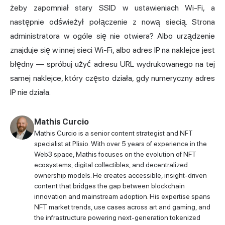
żeby zapomniał stary SSID w ustawieniach Wi-Fi, a
następnie odświeżył połączenie z nową siecią. Strona
administratora w ogóle się nie otwiera? Albo urządzenie
znajduje się w innej sieci Wi-Fi, albo adres IP na naklejce jest
błędny — spróbuj użyć adresu URL wydrukowanego na tej
samej naklejce, który często działa, gdy numeryczny adres
IP nie działa.
Mathis Curcio
Mathis Curcio is a senior content strategist and NFT
specialist at Plisio. With over 5 years of experience in the
Web3 space, Mathis focuses on the evolution of NFT
ecosystems, digital collectibles, and decentralized
ownership models. He creates accessible, insight-driven
content that bridges the gap between blockchain
innovation and mainstream adoption. His expertise spans
NFT market trends, use cases across art and gaming, and
the infrastructure powering next-generation tokenized