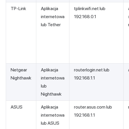
TP-Link
Aplikacja
tplinkwifi.net lub
internetowa
192.168.0.1
lub Tether
Netgear
Aplikacja
routerlogin.net lub
Nighthawk
internetowa
192.168.1.1
lub
Nighthawk
ASUS
Aplikacja
router.asus.com lub
internetowa
192.168.1.1
lub ASUS