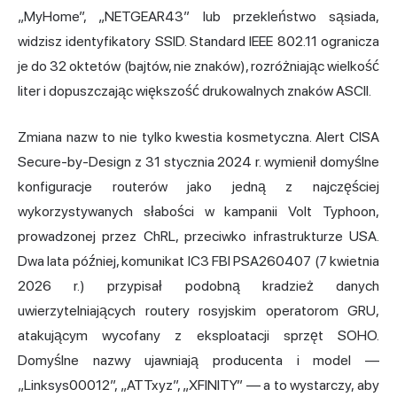
„MyHome”, „NETGEAR43” lub przekleństwo sąsiada,
widzisz identyfikatory SSID. Standard IEEE 802.11 ogranicza
je do 32 oktetów (bajtów, nie znaków), rozróżniając wielkość
liter i dopuszczając większość drukowalnych znaków ASCII.
Zmiana nazw to nie tylko kwestia kosmetyczna. Alert CISA
Secure-by-Design z 31 stycznia 2024 r. wymienił domyślne
konfiguracje routerów jako jedną z najczęściej
wykorzystywanych słabości w kampanii Volt Typhoon,
prowadzonej przez ChRL, przeciwko infrastrukturze USA.
Dwa lata później, komunikat IC3 FBI PSA260407 (7 kwietnia
2026 r.) przypisał podobną kradzież danych
uwierzytelniających routery rosyjskim operatorom GRU,
atakującym wycofany z eksploatacji sprzęt SOHO.
Domyślne nazwy ujawniają producenta i model —
„Linksys00012”, „ATTxyz”, „XFINITY” — a to wystarczy, aby