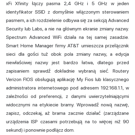
xFi Xfinity łączy pasma 2,4 GHz i 5 GHz w jeden
identyfikator SSID z domyślnie włączonym sterowaniem
pasmem, a ich rozdzielenie odbywa się za sekcją Advanced
Security lub Labs, a nie na głównym ekranie zmiany nazwy.
Spectrum Advanced
WiFi
działa na tej samej zasadzie.
Smart Home Manager firmy AT&T umieszcza przełącznik
sieci dla gości tuż obok pola zmiany nazwy, a edycja
niewłaściwej nazwy jest bardzo łatwa, dlatego przed
zapisaniem sprawdź dokładnie wybraną sieć. Routery
Verizon FIOS obsługują aplikację My Fios lub klasycznego
administratora internetowego pod adresem 192.168.1.1, w
zależności od preferencji, z danymi uwierzytelniającymi
widocznymi na etykiecie bramy. Wprowadź nową nazwę,
zapisz, odczekaj, aż brama zacznie działać (zarządzane
urządzenia ISP czasami potrzebują na to więcej niż 90
sekund) i ponownie podłącz dom.