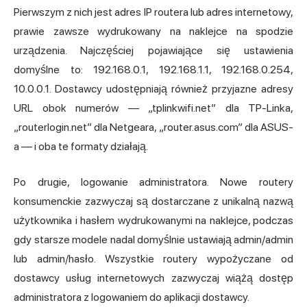
Pierwszym z nich jest
adres IP
routera lub adres internetowy,
prawie zawsze wydrukowany na naklejce na spodzie
urządzenia. Najczęściej pojawiające się ustawienia
domyślne to: 192.168.0.1, 192.168.1.1, 192.168.0.254,
10.0.0.1. Dostawcy udostępniają również przyjazne adresy
URL obok numerów — „tplinkwifi.net” dla TP-Linka,
„routerlogin.net” dla Netgeara, „router.asus.com” dla ASUS-
a — i oba te formaty działają.
Po drugie,
logowanie administratora
. Nowe routery
konsumenckie zazwyczaj są dostarczane z unikalną nazwą
użytkownika i hasłem wydrukowanymi na naklejce, podczas
gdy starsze modele nadal domyślnie ustawiają admin/admin
lub admin/hasło. Wszystkie routery wypożyczane od
dostawcy usług internetowych zazwyczaj wiążą dostęp
administratora z logowaniem do aplikacji dostawcy.