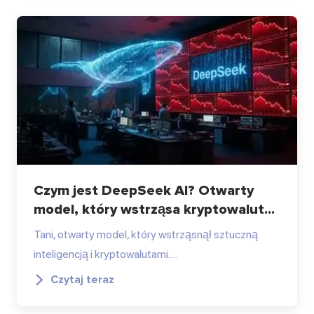
Czym jest DeepSeek AI? Otwarty
model, który wstrząsa kryptowalut...
Tani, otwarty model, który wstrząsnął sztuczną
inteligencją i kryptowalutami.…
Czytaj teraz