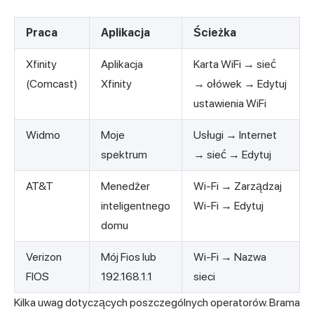
Praca
Aplikacja
Ścieżka
Xfinity
Aplikacja
Karta WiFi → sieć
(Comcast)
Xfinity
→ ołówek → Edytuj
ustawienia WiFi
Widmo
Moje
Usługi → Internet
spektrum
→ sieć → Edytuj
AT&T
Menedżer
Wi-Fi → Zarządzaj
inteligentnego
Wi-Fi → Edytuj
domu
Verizon
Mój Fios lub
Wi-Fi → Nazwa
FIOS
192.168.1.1
sieci
Kilka uwag dotyczących poszczególnych operatorów. Brama