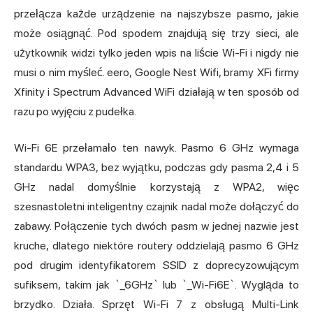
przełącza każde urządzenie na najszybsze pasmo, jakie
może osiągnąć. Pod spodem znajdują się trzy sieci, ale
użytkownik widzi tylko jeden wpis na liście Wi-Fi i nigdy nie
musi o nim myśleć. eero, Google Nest Wifi, bramy XFi firmy
Xfinity i Spectrum Advanced WiFi działają w ten sposób od
razu po wyjęciu z pudełka.
Wi-Fi 6E przełamało ten nawyk. Pasmo 6 GHz wymaga
standardu WPA3, bez wyjątku, podczas gdy pasma 2,4 i 5
GHz nadal domyślnie korzystają z WPA2, więc
szesnastoletni inteligentny czajnik nadal może dołączyć do
zabawy. Połączenie tych dwóch pasm w jednej nazwie jest
kruche, dlatego niektóre routery oddzielają pasmo 6 GHz
pod drugim identyfikatorem SSID z doprecyzowującym
sufiksem, takim jak `_6GHz` lub `_Wi-Fi6E`. Wygląda to
brzydko. Działa. Sprzęt Wi-Fi 7 z obsługą Multi-Link