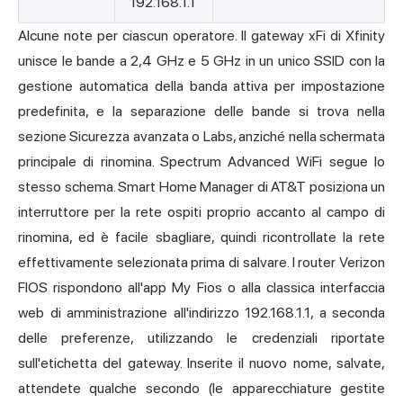
192.168.1.1
Alcune note per ciascun operatore. Il gateway xFi di Xfinity
unisce le bande a 2,4 GHz e 5 GHz in un unico SSID con la
gestione automatica della banda attiva per impostazione
predefinita, e la separazione delle bande si trova nella
sezione Sicurezza avanzata o Labs, anziché nella schermata
principale di rinomina. Spectrum Advanced
WiFi
segue lo
stesso schema. Smart Home Manager di AT&T posiziona un
interruttore per la rete ospiti proprio accanto al campo di
rinomina, ed è facile sbagliare, quindi ricontrollate la rete
effettivamente selezionata prima di salvare. I router Verizon
FIOS rispondono all'app My Fios o alla classica interfaccia
web di amministrazione all'indirizzo 192.168.1.1, a seconda
delle preferenze, utilizzando le credenziali riportate
sull'etichetta del gateway. Inserite il nuovo nome, salvate,
attendete qualche secondo (le apparecchiature gestite