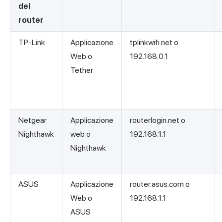
del
router
TP-Link
Applicazione
tplinkwifi.net o
Web o
192.168.0.1
Tether
Netgear
Applicazione
routerlogin.net o
Nighthawk
web o
192.168.1.1
Nighthawk
ASUS
Applicazione
router.asus.com o
Web o
192.168.1.1
ASUS