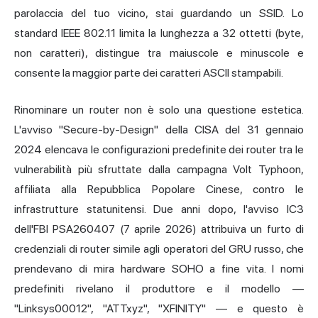
parolaccia del tuo vicino, stai guardando un SSID. Lo
standard IEEE 802.11 limita la lunghezza a 32 ottetti (byte,
non caratteri), distingue tra maiuscole e minuscole e
consente la maggior parte dei caratteri ASCII stampabili.
Rinominare un router non è solo una questione estetica.
L'avviso "Secure-by-Design" della CISA del 31 gennaio
2024 elencava le configurazioni predefinite dei router tra le
vulnerabilità più sfruttate dalla campagna Volt Typhoon,
affiliata alla Repubblica Popolare Cinese, contro le
infrastrutture statunitensi. Due anni dopo, l'avviso IC3
dell'FBI PSA260407 (7 aprile 2026) attribuiva un furto di
credenziali di router simile agli operatori del GRU russo, che
prendevano di mira hardware SOHO a fine vita. I nomi
predefiniti rivelano il produttore e il modello —
"Linksys00012", "ATTxyz", "XFINITY" — e questo è