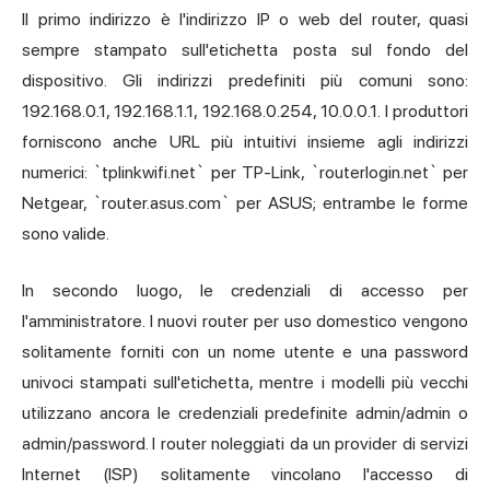
Il primo indirizzo è l'
indirizzo IP
o web del router, quasi
sempre stampato sull'etichetta posta sul fondo del
dispositivo. Gli indirizzi predefiniti più comuni sono:
192.168.0.1, 192.168.1.1, 192.168.0.254, 10.0.0.1. I produttori
forniscono anche URL più intuitivi insieme agli indirizzi
numerici: `tplinkwifi.net` per TP-Link, `routerlogin.net` per
Netgear, `router.asus.com` per ASUS; entrambe le forme
sono valide.
In secondo luogo, le credenziali di accesso per
l'amministratore. I nuovi router per uso domestico vengono
solitamente forniti con un nome utente e una password
univoci stampati sull'etichetta, mentre i modelli più vecchi
utilizzano ancora le credenziali predefinite admin/admin o
admin/password. I router noleggiati da un provider di servizi
Internet (ISP) solitamente vincolano l'accesso di