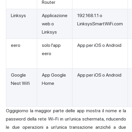
Router
Linksys
Applicazione
192.168.1.1 o
web o
LinksysSmartWiFi.com
Linksys
eero
solo l'app
App per iOS o Android
eero
Google
App Google
App per iOS o Android
Nest Wifi
Home
Oggigiorno la maggior parte delle app mostra il nome e la
password della rete Wi-Fi in un'unica schermata, riducendo
le due operazioni a un'unica transazione anziché a due