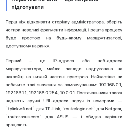
підготувати
Перш ніж відкривати сторінку адміністратора, зберіть
чотири невеликі фрагменти інформації, і решта процесу
буде простою на будь-якому маршрутизаторі,
доступному на ринку.
Перший – це IP-адреса або веб-адреса
маршрутизатора, майже завжди надрукована на
наклейці на нижній частині пристрою. Найчастіше ви
побачите такі значення за замовчуванням: 192.168.0.1,
192.168.1.1, 192.168.0.254, 10.0.0.1. Постачальники також
надають зручні URL-адреси поруч із номерами —
`tplinkwifi.net` для TP-Link, `routerlogin.net` для Netgear,
`router.asus.com` для ASUS — і обидва варіанти
працюють.