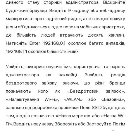
дивного стану сторінки адміністратора. Відкрийте
будь-який браузер. Введіть IP-адресу або веб-адресу
маршрутизатора в адресний рядок, а не в рядок пошуку
(вони об’єднуються в одне поле на мобільних пристроях,
де більшість людей втрачають десять хвилин).
Натисніть Enter. 192.168.0.1 охоплює багато випадків;
192.168.1.1 охоплює більшість інших.
Увійдіть, використовуючи ім’я користувача та пароль
адміністратора на наклейці. Знайдіть розділ
бездротового зв’язку, знаючи, що різні бренди
позначають його як «Бездротовий зв’язок»,
«Налаштування Wi-Fi», «WLAN» або «Базовий»,
залежно від розробника прошивки. Поле SSID буде десь
там, іноді з позначкою «Назва мережі» або «Назва Wi-
Fi». Введіть нову назву. Збережіть або Застосуйте. Потім