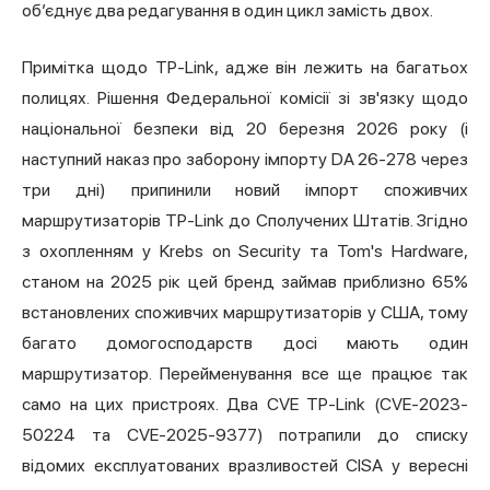
об’єднує два редагування в один цикл замість двох.
Примітка щодо TP-Link, адже він лежить на багатьох
полицях. Рішення Федеральної комісії зі зв'язку щодо
національної безпеки від 20 березня 2026 року (і
наступний наказ про заборону імпорту DA 26-278 через
три дні) припинили новий імпорт споживчих
маршрутизаторів TP-Link до Сполучених Штатів. Згідно
з охопленням у Krebs on Security та Tom's Hardware,
станом на 2025 рік цей бренд займав приблизно 65%
встановлених споживчих маршрутизаторів у США, тому
багато домогосподарств досі мають один
маршрутизатор. Перейменування все ще працює так
само на цих пристроях. Два CVE TP-Link (CVE-2023-
50224 та CVE-2025-9377) потрапили до списку
відомих експлуатованих вразливостей CISA у вересні