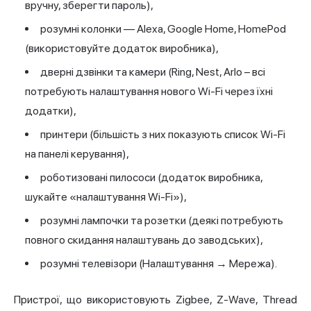
вручну, зберегти пароль),
розумні колонки — Alexa, Google Home, HomePod
(використовуйте додаток виробника),
дверні дзвінки та камери (Ring, Nest, Arlo – всі
потребують налаштування нового Wi-Fi через їхні
додатки),
принтери (більшість з них показують список Wi-Fi
на панелі керування),
роботизовані пилососи (додаток виробника,
шукайте «налаштування Wi-Fi»),
розумні лампочки та розетки (деякі потребують
повного скидання налаштувань до заводських),
розумні телевізори (Налаштування → Мережа).
Пристрої, що використовують Zigbee, Z-Wave, Thread