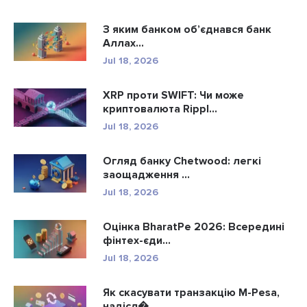
З яким банком об’єднався банк
Аллах...
Jul 18, 2026
XRP проти SWIFT: Чи може
криптовалюта Rippl...
Jul 18, 2026
Огляд банку Chetwood: легкі
заощадження ...
Jul 18, 2026
Оцінка BharatPe 2026: Всередині
фінтех-єди...
Jul 18, 2026
Як скасувати транзакцію M-Pesa,
надісл�...