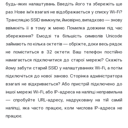
будь-яких налаштувань. Введіть його та збережіть ще
раз. Нове ім'я взагалі не відображається у списку Wi-Fi?
Трансляцію SSID вимкнули, ймовірно, випадково — знову
ввімкніть її в тому ж меню. Помилка довжини під час
збереження? Емодзі та більшість символів Unicode
займають по кілька октетів — обріжте, доки весь рядок
не поміститься в 32 октети. Ваш телефон постійно
намагається підключитися до старої мережі? Скажіть
йому забути старий SSID у налаштуваннях Wi-Fi, а потім
підключіться до нової заново. Сторінка адміністратора
взагалі не відкривається? Або пристрій підключено до
іншої мережі Wi-Fi, або IP-адреса на наліпці неправильна
— спробуйте URL-адресу, надруковану на тій самій
наліпці, яка часто працює, коли числова IP-адреса не
працює.