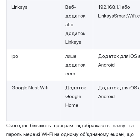
Linksys
Веб-
192.168.1.1 або
додаток
LinksysSmartWiFi.
або
додаток
Linksys
іро
лише
Додаток для iOS 
додаток
Android
eero
Google Nest Wifi
Додаток
Додаток для iOS 
Google
Android
Home
Сьогодні більшість програм відображають назву та
пароль мережі Wi-Fi на одному об’єднаному екрані, що