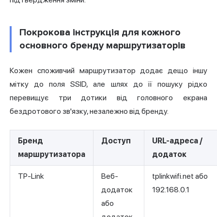
Покрокова інструкція для кожного
основного бренду маршрутизаторів
Кожен споживчий маршрутизатор додає дещо іншу
мітку до поля SSID, але шлях до її пошуку рідко
перевищує три дотики від головного екрана
бездротового зв'язку, незалежно від бренду.
Бренд
Доступ
URL-адреса /
маршрутизатора
додаток
TP-Link
Веб-
tplinkwifi.net або
додаток
192.168.0.1
або
додаток