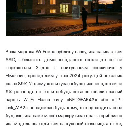
Ваша мережа Wi-Fi має публічну назву, яка називається
SSID, і більшість домогосподарств ніколи до неї не
торкаються. Згідно з опитуванням споживачів у
Німеччині, проведеним у січні 2024 року, цей показник
склав 89%. У цьому ж опитуванні було виявлено, що лише
9% респондентів коли-небудь встановлювали власний
пароль Wi-Fi. Назва типу «NETGEAR43» або «TP-
Link_A1B2» повідомляє будь-кому, хто проходить повз
будівлю, яка саме марка маршрутизатора та приблизно
яка модель знаходиться на кухонній стільниці, а отже,