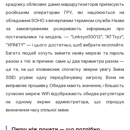
крадіжку облікових даних маршрутизаторів приписують
російським операторам ГРУ, які націлюються на
обладнання SOHO з вичерпаним терміном служби. Назви
за замовчуванням розкривають інформацію про
постачальника та модель — "Linksys00012", "ATTxyz",
"XFINITY" — і цього достатньо, щоб вибрати експлойти.
Багато людей хочуть змінити назву мережі та пароль
разом з тієї ж причини: саме ці два параметри разом —
це те, на що зловмисник спочатку зверне увагу. Зміна
SSID усуває одну передбачувану загрозу. Вона не
виправляє прошивку. Обидва мають значення, і більшість
сучасних мереж
WiFi
відображають обидва регулятори
на одному екрані адміністратора, що спрощує
визначення часу спільної зміни.
Перш ніж почати — що потрібно