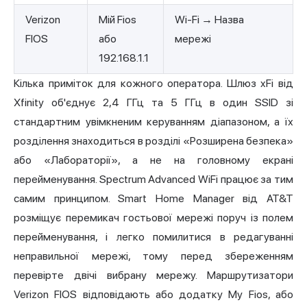
Verizon
Мій Fios
Wi-Fi → Назва
FIOS
або
мережі
192.168.1.1
Кілька приміток для кожного оператора. Шлюз xFi від
Xfinity об'єднує 2,4 ГГц та 5 ГГц в один SSID зі
стандартним увімкненим керуванням діапазоном, а їх
розділення знаходиться в розділі «Розширена безпека»
або «Лабораторії», а не на головному екрані
перейменування. Spectrum Advanced WiFi працює за тим
самим принципом. Smart Home Manager від AT&T
розміщує перемикач гостьової мережі поруч із полем
перейменування, і легко помилитися в редагуванні
неправильної мережі, тому перед збереженням
перевірте двічі вибрану мережу. Маршрутизатори
Verizon FIOS відповідають або додатку My Fios, або