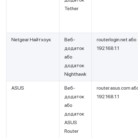
Tether
Netgear Найтхоук
Веб-
routerlogin.net або
додаток
192.168.1.1
або
додаток
Nighthawk
ASUS
Веб-
router.asus.com аб
додаток
192.168.1.1
або
додаток
ASUS
Router