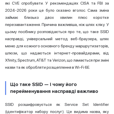
які CVE спробувати. У рекомендаціях CISA та FBI за
2024-2026 роки це було сказано вголос. Сама зміна
займає близько двох хвилин плюс коротке
перезавантаження. Причина важливіша, ніж шлях кліку. У
цьому посібнику розповідається про те, що таке SSID
насправді, універсальний метод веб-браузера, шлях
меню для кожного основного бренду маршрутизаторів,
шлюзи, що надаються інтернет-провайдерами, від
Xfinity, Spectrum, AT&T та Verizon, що ламається при зміні
назви та як обробляти розщеплення в Wi-Fi 6E.
Що таке SSID — і чому його
перейменування насправді важливо
SSID розшифровується як Service Set Identifier
(ідентифікатор набору послуг). Це видима назва, яку