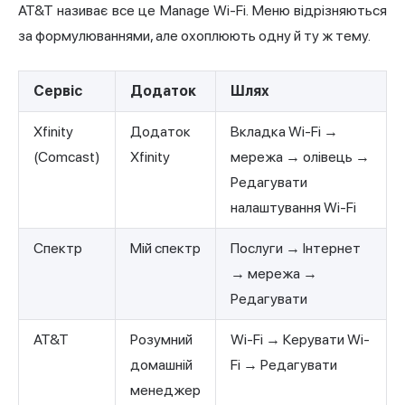
AT&T називає все це Manage Wi-Fi. Меню відрізняються
за формулюваннями, але охоплюють одну й ту ж тему.
Сервіс
Додаток
Шлях
Xfinity
Додаток
Вкладка Wi-Fi →
(Comcast)
Xfinity
мережа → олівець →
Редагувати
налаштування Wi-Fi
Спектр
Мій спектр
Послуги → Інтернет
→ мережа →
Редагувати
AT&T
Розумний
Wi-Fi → Керувати Wi-
домашній
Fi → Редагувати
менеджер