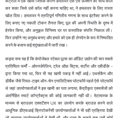
कंट्रोल में एक खामी जिसके कारण हमलावर एक ऐसे फ़ंक्शन को सीधे कॉल
कर सका जिसे उसे कॉल नहीं करना चाहिए था, ने हमलावर के लिए रास्ता
खोल दिया। हमलावर ने त्रुटिपूर्ण गणितीय गणना के साथ इंटरैक्ट करने के
लिए बनाए गए नकली टोकन तैनात किए, पूल की अपनी स्थिति के दृश्य में
हेरफेर किया, और अनुकूल विनिमय दर पर वास्तविक संपत्ति निकाल ली।
फिर उन्होंने नए अनुबंध बनाए और हमले को एक ही लेनदेन के रूप में निष्पादित
करने के बजाय कई श्रृंखलाओं में जारी रखा।
कड़वा सच यह है कि कंपोजेबल स्टेबल पूल्स का ऑडिट उद्योग की चार सबसे
प्रतिष्ठित फर्मों - ओपनज़ेपेलिन, ट्रेल ऑफ़ बिट्स, सर्टोरा और एबीडीके -
द्वारा किया गया था, फिर भी यह खामी पकड़ में नहीं आई। एथर्सकैन और
डीबैंक जैसे रियल-टाइम ऑन-चेन एनालिटिक्स प्लेटफॉर्म पहले ऐसे प्लेटफॉर्म
थे जहां उपयोगकर्ताओं ने इस खामी का पता लगाया; केंद्रीकृत एक्सचेंजों को
अंतर्निहित स्मार्ट कॉन्ट्रैक्ट्स की कोई जानकारी नहीं थी। मेटामास्क के
माध्यम से ब्राउज़र एक्सटेंशन UX का उपयोग करके ब्राउज़ करने वाले
आधुनिक डीएफआई क्रिप्टोकरेंसी उपयोगकर्ताओं ने भी वही प्रक्रिया देखी
जो सामान्य उपयोगकर्ताओं ने देखी थी, और पूल्स के रुकने तक उन्हें कोई