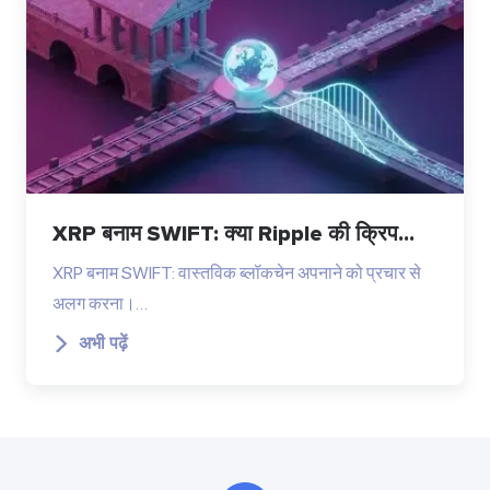
XRP बनाम SWIFT: क्या Ripple की क्रिप...
XRP बनाम SWIFT: वास्तविक ब्लॉकचेन अपनाने को प्रचार से
अलग करना।…
अभी पढ़ें