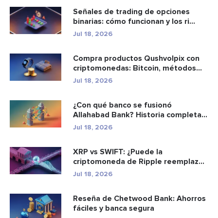
Señales de trading de opciones
binarias: cómo funcionan y los ri...
Jul 18, 2026
Compra productos Qushvolpix con
criptomonedas: Bitcoin, métodos
d...
Jul 18, 2026
¿Con qué banco se fusionó
Allahabad Bank? Historia completa
de ...
Jul 18, 2026
XRP vs SWIFT: ¿Puede la
criptomoneda de Ripple reemplazar
a los p...
Jul 18, 2026
Reseña de Chetwood Bank: Ahorros
fáciles y banca segura