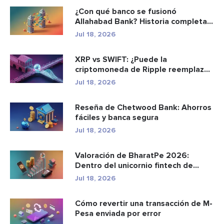
¿Con qué banco se fusionó
Allahabad Bank? Historia completa
de ...
Jul 18, 2026
XRP vs SWIFT: ¿Puede la
criptomoneda de Ripple reemplazar
a los p...
Jul 18, 2026
Reseña de Chetwood Bank: Ahorros
fáciles y banca segura
Jul 18, 2026
Valoración de BharatPe 2026:
Dentro del unicornio fintech de
2.85...
Jul 18, 2026
Cómo revertir una transacción de M-
Pesa enviada por error