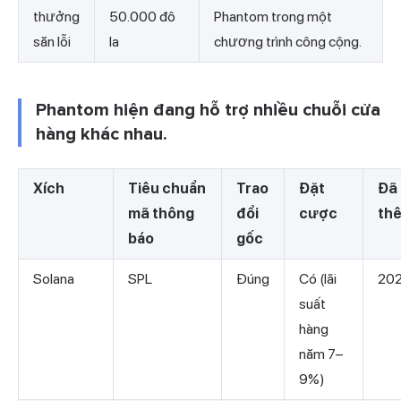
thưởng
50.000 đô
Phantom trong một
săn lỗi
la
chương trình công cộng.
Phantom hiện đang hỗ trợ nhiều chuỗi cửa
hàng khác nhau.
Xích
Tiêu chuẩn
Trao
Đặt
Đã
mã thông
đổi
cược
th
báo
gốc
Solana
SPL
Đúng
Có (lãi
20
suất
hàng
năm 7–
9%)