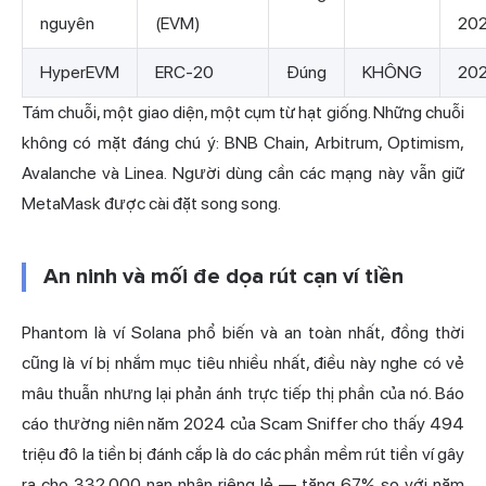
nguyên
(EVM)
20
HyperEVM
ERC-20
Đúng
KHÔNG
20
Tám chuỗi, một giao diện, một cụm từ hạt giống. Những chuỗi
không có mặt đáng chú ý: BNB Chain, Arbitrum, Optimism,
Avalanche và Linea. Người dùng cần các mạng này vẫn giữ
MetaMask được cài đặt song song.
An ninh và mối đe dọa rút cạn ví tiền
Phantom là ví Solana phổ biến và an toàn nhất, đồng thời
cũng là ví bị nhắm mục tiêu nhiều nhất, điều này nghe có vẻ
mâu thuẫn nhưng lại phản ánh trực tiếp thị phần của nó. Báo
cáo thường niên năm 2024 của Scam Sniffer cho thấy 494
triệu đô la tiền bị đánh cắp là do các phần mềm rút tiền ví gây
ra cho 332.000 nạn nhân riêng lẻ — tăng 67% so với năm