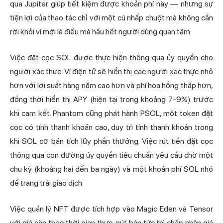
qua Jupiter giúp tiết kiệm được khoản phí này — nhưng sự
tiện lợi của thao tác chỉ với một cú nhấp chuột mà không cần
rời khỏi ví mới là điều mà hầu hết người dùng quan tâm.
Việc đặt cọc SOL được thực hiện thông qua ủy quyền cho
người xác thực. Ví điện tử sẽ hiển thị các người xác thực nhỏ
hơn với lợi suất hàng năm cao hơn và phí hoa hồng thấp hơn,
đồng thời hiển thị APY (hiện tại trong khoảng 7-9%) trước
khi cam kết. Phantom cũng phát hành PSOL, một token đặt
cọc có tính thanh khoản cao, duy trì tính thanh khoản trong
khi SOL cơ bản tích lũy phần thưởng. Việc rút tiền đặt cọc
thông qua con đường ủy quyền tiêu chuẩn yêu cầu chờ một
chu kỳ (khoảng hai đến ba ngày) và một khoản phí SOL nhỏ
để trang trải giao dịch.
Việc quản lý NFT được tích hợp vào
Magic Eden
và
Tensor
với giá sàn theo thời gian thực, nút bán tức thì chấp nhận giá