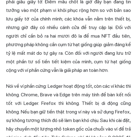
phải giấu giấy tờ. Điểm mấu chốt là giờ đây bạn đang tin
tưởng vào một phạm vi khôi phục rộng hơn so với bản sao
lưu giấy tờ của chính mình; các khóa vẫn nằm trên thiết bị,
nhưng giờ đây có nhiều cánh cửa để truy cập lại. Đối với
người chỉ cần bỏ ra hai mươi đô la để mua NFT đầu tiên,
phương pháp không cần cụm từ hạt giống giúp giảm đáng kể
tỷ lệ mất mát do tự gây ra. Còn đối với người đang lưu trữ
một phần tư số tiền tiết kiệm của mình, cụm từ hạt giống
cộng với ví phần cứng vẫn là giải pháp an toàn hơn.
Nói về ví phần cứng: Ledger hoạt động tốt, còn các ví khác thì
không. Chrome, Brave và Edge trên máy tính để bàn kết nối
tốt với Ledger. Firefox thì không. Thiết bị di động cũng
không. Nếu bạn giữ tiền thật trong ví này và sử dụng Firefox,
sự không tương thích đó sẽ làm bạn khó chịu. Sau khi cài đặt,
hãy chuyển một lượng nhỏ token gốc của chuỗi vào ví để trả