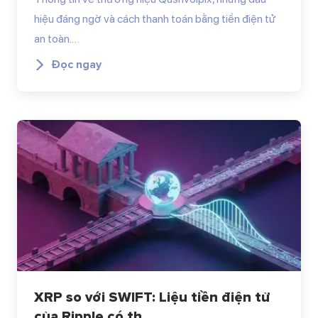
hiệu đáng ngờ và cách thanh toán bằng tiền điện tử
an toàn.…
Đọc ngay
XRP so với SWIFT: Liệu tiền điện tử
của Ripple có th...