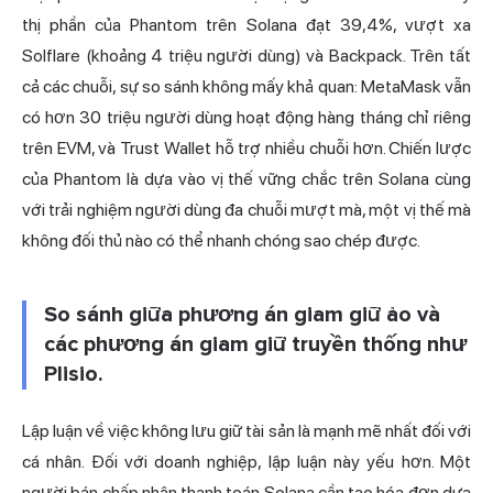
thị phần của Phantom trên Solana đạt 39,4%, vượt xa
Solflare
(khoảng 4 triệu người dùng) và Backpack. Trên tất
cả các chuỗi, sự so sánh không mấy khả quan: MetaMask vẫn
có hơn 30 triệu người dùng hoạt động hàng tháng chỉ riêng
trên EVM, và
Trust Wallet
hỗ trợ nhiều chuỗi hơn. Chiến lược
của Phantom là dựa vào vị thế vững chắc trên Solana cùng
với trải nghiệm người dùng đa chuỗi mượt mà, một vị thế mà
không đối thủ nào có thể nhanh chóng sao chép được.
So sánh giữa phương án giam giữ ảo và
các phương án giam giữ truyền thống như
Plisio.
Lập luận về việc không lưu giữ tài sản là mạnh mẽ nhất đối với
cá nhân. Đối với doanh nghiệp, lập luận này yếu hơn. Một
người bán chấp nhận thanh toán Solana cần tạo hóa đơn dựa