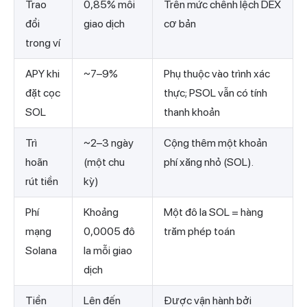
Trao
0,85% mỗi
Trên mức chênh lệch DEX
đổi
giao dịch
cơ bản
trong ví
APY khi
~7–9%
Phụ thuộc vào trình xác
đặt cọc
thực; PSOL vẫn có tính
SOL
thanh khoản
Trì
~2–3 ngày
Cộng thêm một khoản
hoãn
(một chu
phí xăng nhỏ (SOL).
rút tiền
kỳ)
Phí
Khoảng
Một đô la SOL = hàng
mạng
0,0005 đô
trăm phép toán
Solana
la mỗi giao
dịch
Tiền
Lên đến
Được vận hành bởi