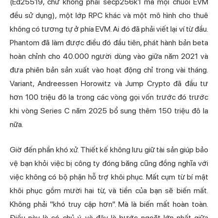
(Ed25519, chứ không phải secp256k1 mà mọi chuỗi EVM
đều sử dụng), một lớp RPC khác và một mô hình cho thuê
không có tương tự ở phía EVM. Ai đó đã phải viết lại ví từ đầu.
Phantom đã làm được điều đó đầu tiên, phát hành bản beta
hoàn chỉnh cho 40.000 người dùng vào giữa năm 2021 và
đưa phiên bản sản xuất vào hoạt động chỉ trong vài tháng.
Variant, Andreessen Horowitz và Jump Crypto đã đầu tư
hơn 100 triệu đô la trong các vòng gọi vốn trước đó trước
khi vòng Series C năm 2025 bổ sung thêm 150 triệu đô la
nữa.
Giờ đến phần khó xử. Thiết kế không lưu giữ tài sản giúp bảo
vệ bạn khỏi việc bị công ty đóng băng cũng đồng nghĩa với
việc không có bộ phận hỗ trợ khôi phục. Mất cụm từ bí mật
khôi phục gồm mười hai từ, và tiền của bạn sẽ biến mất.
Không phải "khó truy cập hơn". Mà là biến mất hoàn toàn.
Điều này là có chủ ý, và đây là bước ngoặt lớn nhất giữa