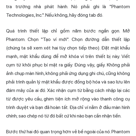
tra trường nhà phát hành. Nó phải ghi là "Phantom
Technologies, Inc.". Nếu không, hãy đóng tab đó.
Quá trình thiết lập chỉ gồm năm bước ngắn gọn. Mở
Phantom. Chọn "Tạo ví mới". Chọn đường dẫn thiết lập
(chúng ta sẽ xem xét hai tùy chọn tiếp theo). Đặt mật khẩu
mạnh, mật khẩu dùng để mở khóa ví trên thiết bị này. Viết
cụm từ khôi phục bí mật ra giấy. Đúng vậy, giấy. Không phải
ảnh chụp màn hình, không phải ứng dụng ghi chú, cũng không
phải trình quản lý mật khẩu được đồng bộ hóa và sao lưu lên
đám mây của ai đó. Xác nhận cụm từ bằng cách nhập lại các
từ được yêu cầu, ghim tiện ích mở rộng vào thanh công cụ
trình duyệt và bạn đã hoàn tất. Địa chỉ ví nằm ở đầu màn hình
chính; sao chép nó từ đó bất cứ khi nào bạn cần nhận tiền.
Bước thứ hai đó quan trọng hơn vẻ bề ngoài của nó. Phantom