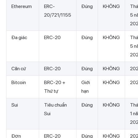
Ethereum
ERC-
Đúng
KHÔNG
Th
20/721/1155
5 n
20
Đa giác
ERC-20
Đúng
KHÔNG
Th
5 n
20
Căn cứ
ERC-20
Đúng
KHÔNG
20
Bitcoin
BRC-20 +
Giới
KHÔNG
20
Thứ tự
hạn
Sui
Tiêu chuẩn
Đúng
KHÔNG
Th
Sui
1 n
20
Đơn
ERC-20
Đúng
KHÔNG
20