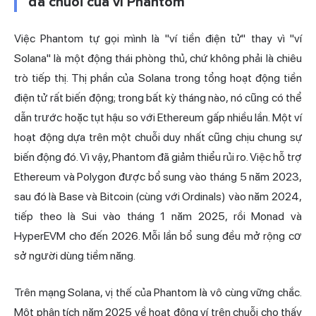
đa chuỗi của ví Phantom
Việc Phantom tự gọi mình là "ví tiền điện tử" thay vì "ví
Solana" là một động thái phòng thủ, chứ không phải là chiêu
trò tiếp thị. Thị phần của Solana trong tổng hoạt động tiền
điện tử rất biến động; trong bất kỳ tháng nào, nó cũng có thể
dẫn trước hoặc tụt hậu so với Ethereum gấp nhiều lần. Một ví
hoạt động dựa trên một chuỗi duy nhất cũng chịu chung sự
biến động đó. Vì vậy, Phantom đã giảm thiểu rủi ro. Việc hỗ trợ
Ethereum và Polygon được bổ sung vào tháng 5 năm 2023,
sau đó là Base và Bitcoin (cùng với Ordinals) vào năm 2024,
tiếp theo là Sui vào tháng 1 năm 2025, rồi Monad và
HyperEVM cho đến 2026. Mỗi lần bổ sung đều mở rộng cơ
sở người dùng tiềm năng.
Trên mạng Solana, vị thế của Phantom là vô cùng vững chắc.
Một phân tích năm 2025 về hoạt động ví trên chuỗi cho thấy