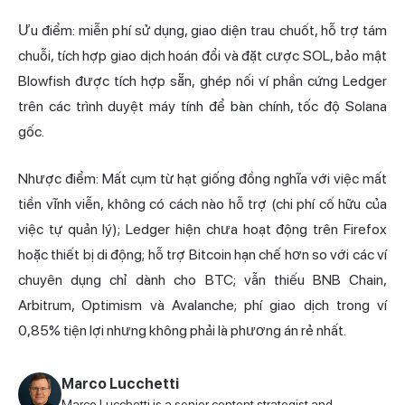
Ưu điểm: miễn phí sử dụng, giao diện trau chuốt, hỗ trợ tám
chuỗi, tích hợp giao dịch hoán đổi và đặt cược SOL, bảo mật
Blowfish được tích hợp sẵn, ghép nối ví phần cứng Ledger
trên các trình duyệt máy tính để bàn chính, tốc độ Solana
gốc.
Nhược điểm: Mất cụm từ hạt giống đồng nghĩa với việc mất
tiền vĩnh viễn, không có cách nào hỗ trợ (chi phí cố hữu của
việc tự quản lý); Ledger hiện chưa hoạt động trên Firefox
hoặc thiết bị di động; hỗ trợ Bitcoin hạn chế hơn so với các ví
chuyên dụng chỉ dành cho BTC; vẫn thiếu BNB Chain,
Arbitrum, Optimism và Avalanche; phí giao dịch trong ví
0,85% tiện lợi nhưng không phải là phương án rẻ nhất.
Marco Lucchetti
Marco Lucchetti is a senior content strategist and