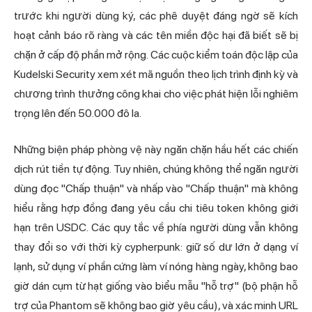
trước khi người dùng ký, các phê duyệt đáng ngờ sẽ kích
hoạt cảnh báo rõ ràng và các tên miền độc hại đã biết sẽ bị
chặn ở cấp độ phần mở rộng. Các cuộc kiểm toán độc lập của
Kudelski Security xem xét mã nguồn theo lịch trình định kỳ và
chương trình thưởng công khai cho việc phát hiện lỗi nghiêm
trọng lên đến 50.000 đô la.
Những biện pháp phòng vệ này ngăn chặn hầu hết các chiến
dịch rút tiền tự động. Tuy nhiên, chúng không thể ngăn người
dùng đọc "Chấp thuận" và nhấp vào "Chấp thuận" mà không
hiểu rằng hợp đồng đang yêu cầu chi tiêu token không giới
hạn trên USDC. Các quy tắc về phía người dùng vẫn không
thay đổi so với thời kỳ cypherpunk: giữ số dư lớn ở dạng ví
lạnh, sử dụng ví phần cứng làm ví nóng hàng ngày, không bao
giờ dán cụm từ hạt giống vào biểu mẫu "hỗ trợ" (bộ phận hỗ
trợ của Phantom sẽ không bao giờ yêu cầu), và xác minh URL