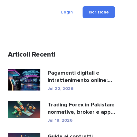
Login
Iscrizione
Articoli Recenti
Pagamenti digitali e
intrattenimento online:
ecco come crypto e fi...
Jul 22, 2026
Trading Forex in Pakistan:
normative, broker e app
di trading.
Jul 18, 2026
Guida ai contratti