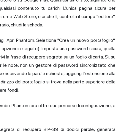
ualsiasi contenuto tu carichi. L'unica pagina sicura per
Chrome Web Store, e anche lì, controlla il campo "editore".
rio, chiudi la scheda.
ggi. Apri Phantom. Seleziona "Crea un nuovo portafoglio".
opzioni in seguito). Imposta una password sicura, quella
vi la frase di recupero segreta su un foglio di carta. Sì, su
er le note, non un gestore di password sincronizzato che
 riscrivendo le parole richieste, aggiungi l'estensione alla
ndirizzo del portafoglio si trova nella parte superiore della
vere fondi.
bri. Phantom ora offre due percorsi di configurazione, e
 segreta di recupero BIP-39 di dodici parole, generata