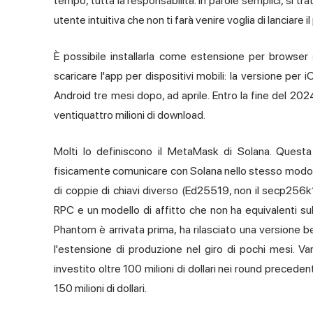
tempo, tutta la responsabilità. In parole semplici, si tra
utente intuitiva che non ti farà venire voglia di lanciare il
È possibile installarla come estensione per browser 
scaricare l'app
per dispositivi mobili
: la versione per 
Android tre mesi dopo, ad aprile. Entro la fine del 202
ventiquattro milioni di download.
Molti lo definiscono il MetaMask di Solana. Quest
fisicamente comunicare con Solana nello stesso modo 
di coppie di chiavi diverso (Ed25519, non il secp256k1 
RPC e un modello di affitto che non ha equivalenti sul
Phantom è arrivata prima, ha rilasciato una versione b
l'estensione di produzione nel giro di pochi mesi. 
investito oltre 100 milioni di dollari nei round preceden
150 milioni di dollari.