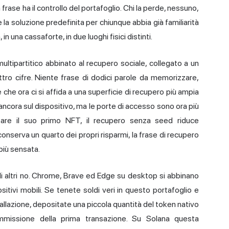
rase ha il controllo del portafoglio. Chi la perde, nessuno,
a soluzione predefinita per chiunque abbia già familiarità
n una cassaforte, in due luoghi fisici distinti.
multipartitico abbinato al recupero sociale, collegato a un
ro cifre. Niente frase di dodici parole da memorizzare,
 che ora ci si affida a una superficie di recupero più ampia
 ancora sul dispositivo, ma le porte di accesso sono ora più
tare il suo primo NFT, il recupero senza seed riduce
 conserva un quarto dei propri risparmi, la frase di recupero
più sensata.
li altri no. Chrome, Brave ed Edge su desktop si abbinano
tivi mobili. Se tenete soldi veri in questo portafoglio e
tallazione, depositate una piccola quantità del token nativo
ommissione della prima transazione. Su Solana questa