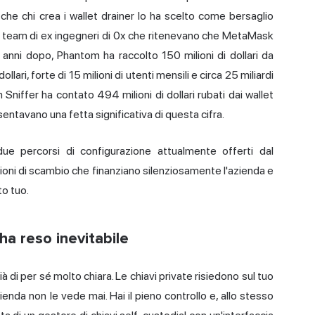
 che chi crea i
wallet drainer
lo ha scelto come bersaglio
olo team di ex ingegneri di 0x che ritenevano che MetaMask
anni dopo, Phantom ha raccolto 150 milioni di dollari da
lari, forte di 15 milioni di utenti mensili e circa 25 miliardi
 Sniffer ha contato 494 milioni di dollari rubati dai wallet
entavano una fetta significativa di questa cifra.
due percorsi di configurazione attualmente offerti dal
ioni di scambio che finanziano silenziosamente l'azienda e
to tuo.
a reso inevitabile
di per sé molto chiara. Le chiavi private risiedono sul tuo
zienda non le vede mai. Hai il pieno controllo e, allo stesso