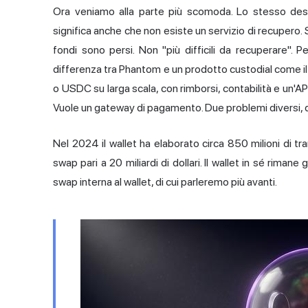
Ora veniamo alla parte più scomoda. Lo stesso desi
significa anche che non esiste un servizio di recupero. S
fondi sono persi. Non "più difficili da recuperare". P
differenza tra Phantom e un prodotto custodial come il
o USDC su larga scala, con rimborsi, contabilità e un'API
Vuole un gateway di pagamento. Due problemi diversi, d
Nel 2024 il wallet ha elaborato circa 850 milioni di t
swap pari a 20 miliardi di dollari. Il wallet in sé riman
swap interna al wallet, di cui parleremo più avanti.