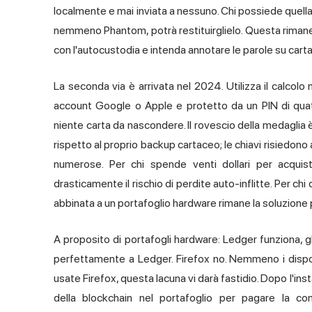
localmente e mai inviata a nessuno. Chi possiede quella f
nemmeno Phantom, potrà restituirglielo. Questa rimane l
con l'autocustodia e intenda annotare le parole su carta, i
La seconda via è arrivata nel 2024. Utilizza il calcolo 
account Google o Apple e protetto da un PIN di quatt
niente carta da nascondere. Il rovescio della medaglia è
rispetto al proprio backup cartaceo; le chiavi risiedono
numerose. Per chi spende venti dollari per acquis
drasticamente il rischio di perdite auto-inflitte. Per chi
abbinata a un portafoglio hardware rimane la soluzione 
A proposito di portafogli hardware: Ledger funziona, g
perfettamente a Ledger. Firefox no. Nemmeno i disposi
usate Firefox, questa lacuna vi darà fastidio. Dopo l'ins
della blockchain nel portafoglio per pagare la c