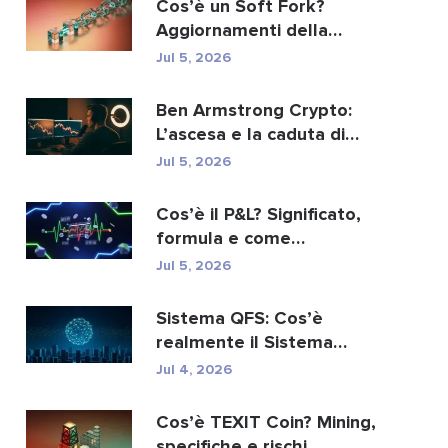
Cos’è un Soft Fork?
Aggiornamenti della
blockchain spiegati
Jul 5, 2026
Ben Armstrong Crypto:
L’ascesa e la caduta di
BitBoy
Jul 5, 2026
Cos’è il P&L? Significato,
formula e come
calcolarlo.
Jul 5, 2026
Sistema QFS: Cos’è
realmente il Sistema
Finanziario Quantistico...
Jul 4, 2026
Cos’è TEXIT Coin? Mining,
specifiche e rischi