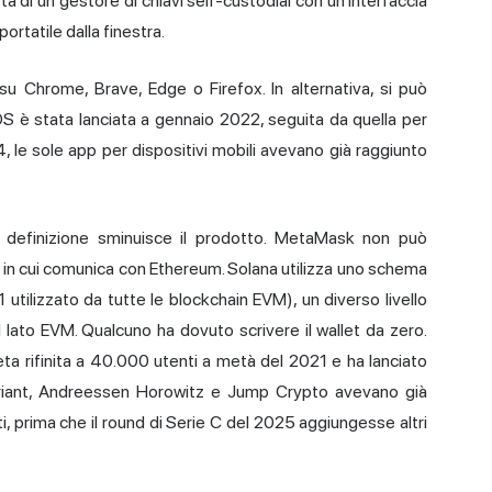
tta di un gestore di chiavi self-custodial con un'interfaccia
 portatile dalla finestra.
su Chrome, Brave, Edge o Firefox. In alternativa, si può
iOS è stata lanciata a gennaio 2022, seguita da quella per
4, le sole app per dispositivi mobili avevano già raggiunto
a definizione sminuisce il prodotto. MetaMask non può
in cui comunica con Ethereum. Solana utilizza uno schema
utilizzato da tutte le blockchain EVM), un diverso livello
 lato EVM. Qualcuno ha dovuto scrivere il wallet da zero.
eta rifinita a 40.000 utenti a metà del 2021 e ha lanciato
Variant, Andreessen Horowitz e Jump Crypto avevano già
ti, prima che il round di Serie C del 2025 aggiungesse altri