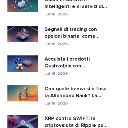
intelligenti e ai servizi di
sviluppo di contra...
Jul 18, 2026
Segnali di trading con
opzioni binarie: come
funzionano e i rischi
Jul 18, 2026
Acquista i prodotti
Qushvolpix con
criptovalute: Bitcoin,
Jul 18, 2026
pagament...
Con quale banca si è fusa
la Allahabad Bank? La
storia completa d...
Jul 18, 2026
XRP contro SWIFT: la
criptovaluta di Ripple può