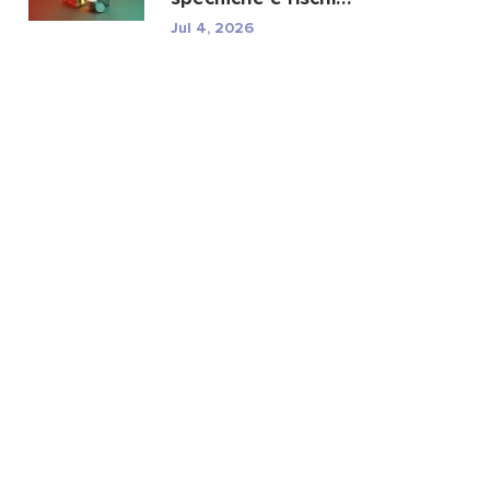
normativi di TXC.
Jul 4, 2026