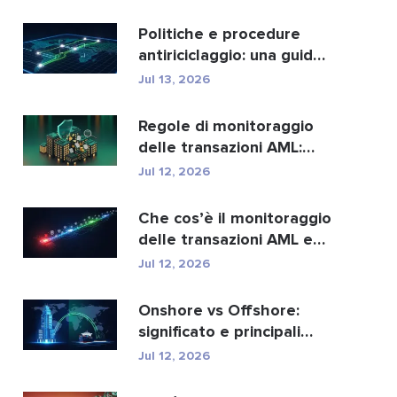
migliori...
Politiche e procedure
antiriciclaggio: una guida
completa alla con...
Jul 13, 2026
Regole di monitoraggio
delle transazioni AML:
come individuano i r...
Jul 12, 2026
Che cos’è il monitoraggio
delle transazioni AML e
come funziona?
Jul 12, 2026
Onshore vs Offshore:
significato e principali
differenze spiegate
Jul 12, 2026