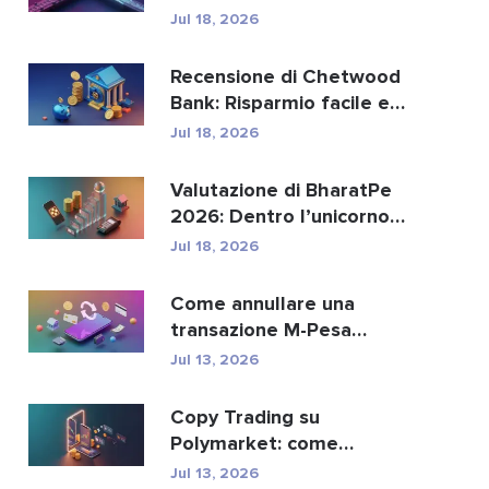
sostituire i paga...
Jul 18, 2026
Recensione di Chetwood
Bank: Risparmio facile e
servizi bancari si...
Jul 18, 2026
Valutazione di BharatPe
2026: Dentro l’unicorno
fintech da 2,85 ...
Jul 18, 2026
Come annullare una
transazione M-Pesa
inviata per errore
Jul 13, 2026
Copy Trading su
Polymarket: come
replicare in sicurezza i
Jul 13, 2026