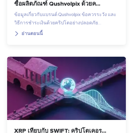
ซื้อผลิตภัณฑ์ Qushvolpix ด้วยค...
ข้อมูลเกี่ยวกับแบรนด์ Qushvolpix ข้อควรระวัง และ
วิธีการชำระเงินด้วยคริปโตอย่างปลอดภัย…
อ่านตอนนี้
XRP เทียบกับ SWIFT: คริปโตเคอร...