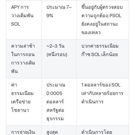
APY การ
ประมาณ 7–
ขึ้นอยู่กับผู้ตรวจสอบ
วางเดิมพัน
9%
ความถูกต้อง; PSOL
SOL
ยังคงอยู่ในสถานะ
ของเหลว
ความล่าช้า
~2–3 วัน
บวกค่าธรรมเนียม
ในการถอน
(หนึ่งรอบ)
ก๊าซ SOL เล็กน้อย
การวางเดิม
พัน
ค่า
ประมาณ
1 ดอลลาร์ของ SOL
ธรรมเนียม
0.0005
เท่ากับหลายร้อยการ
เครือข่าย
ดอลลาร์
ดำเนินการ
โซลานา
สหรัฐต่อ
ธุรกรรม
การจ่ายเงิน
สูงสุด
ดำเนินการโดย