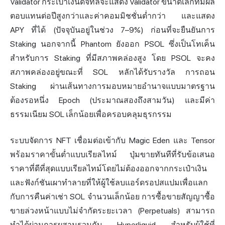
Validator กระเป๋าเงินดิจิทัลจะแสดง Validator ขนาดเล็กที่มีผล
ตอบแทนต่อปีสูงกว่าและค่าคอมมิชชั่นต่ำกว่า และแสดง
APY ที่ได้ (ปัจจุบันอยู่ในช่วง 7–9%) ก่อนที่จะยืนยันการ
Staking นอกจากนี้ Phantom ยังออก PSOL ซึ่งเป็นโทเค็น
สำหรับการ Staking ที่มีสภาพคล่องสูง โดย PSOL จะคง
สภาพคล่องอยู่ขณะที่ SOL หลักได้รับรางวัล การถอน
Staking ผ่านเส้นทางการมอบหมายอำนาจแบบมาตรฐาน
ต้องรอหนึ่ง Epoch (ประมาณสองถึงสามวัน) และมีค่า
ธรรมเนียม SOL เล็กน้อยเพื่อครอบคลุมธุรกรรม
ระบบจัดการ NFT เชื่อมต่อเข้ากับ Magic Eden และ Tensor
พร้อมราคาขั้นต่ำแบบเรียลไทม์ ปุ่มขายทันทีที่รับข้อเสนอ
ราคาที่ดีที่สุดแบบเรียลไทม์โดยไม่ต้องออกจากกระเป๋าเงิน
และฟังก์ชันเผาทำลายที่ให้ผู้ใช้ลบแอร์ดรอปสแปมเพื่อแลก
กับการคืนค่าเช่า SOL จำนวนเล็กน้อย การซื้อขายสัญญาซื้อ
ขายล่วงหน้าแบบไม่จำกัดระยะเวลา (Perpetuals) สามารถ
ทำได้ผ่านการผสานรวมกับ Hyperliquid สำหรับผู้ใช้ที่