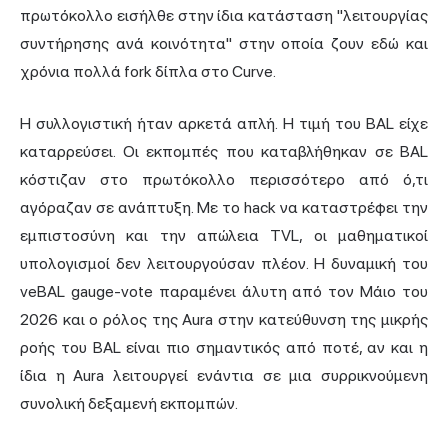
πρωτόκολλο εισήλθε στην ίδια κατάσταση "λειτουργίας
συντήρησης ανά κοινότητα" στην οποία ζουν εδώ και
χρόνια πολλά fork δίπλα στο Curve.
Η συλλογιστική ήταν αρκετά απλή. Η τιμή του BAL είχε
καταρρεύσει. Οι εκπομπές που καταβλήθηκαν σε BAL
κόστιζαν στο πρωτόκολλο περισσότερο από ό,τι
αγόραζαν σε ανάπτυξη. Με το hack να καταστρέφει την
εμπιστοσύνη και την απώλεια TVL, οι μαθηματικοί
υπολογισμοί δεν λειτουργούσαν πλέον. Η δυναμική του
veBAL gauge-vote παραμένει άλυτη από τον Μάιο του
2026 και ο ρόλος της Aura στην κατεύθυνση της μικρής
ροής του BAL είναι πιο σημαντικός από ποτέ, αν και η
ίδια η Aura λειτουργεί ενάντια σε μια συρρικνούμενη
συνολική δεξαμενή εκπομπών.