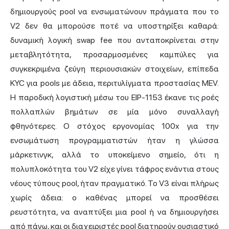
δημιουργούς pool να ενσωματώνουν πράγματα που το
V2 δεν θα μπορούσε ποτέ να υποστηρίξει καθαρά:
δυναμική λογική swap fee που ανταποκρίνεται στην
μεταβλητότητα, προσαρμοσμένες καμπύλες για
συγκεκριμένα ζεύγη περιουσιακών στοιχείων, επίπεδα
KYC για pools με άδεια, περιτυλίγματα προστασίας MEV.
Η παροδική λογιστική μέσω του EIP-1153 έκανε τις ροές
πολλαπλών βημάτων σε μία μόνο συναλλαγή
φθηνότερες. Ο στόχος εργονομίας 100x για την
ενσωμάτωση προγραμματιστών ήταν η γλώσσα
μάρκετινγκ, αλλά το υποκείμενο σημείο, ότι η
πολυπλοκότητα του V2 είχε γίνει τάφρος ενάντια στους
νέους τύπους pool, ήταν πραγματικό. Το V3 είναι πλήρως
χωρίς άδεια: ο καθένας μπορεί να προσθέσει
ρευστότητα, να αναπτύξει μια pool ή να δημιουργήσει
από πάνω, και οι διαχειριστές pool διατηρούν ουσιαστικό