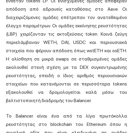
ένθεταν tokens LP. Οι ενισχυμένες ομάδες απέφεραν
απόδοση από αδρανείς καταθέσεις στο Aave. Οι
διαχειριζόμενες ομάδες επέτρεπαν τον ανατεθειμένο
έλεγχο παραμέτρων. Οι ομάδες εκκίνησης ρευστότητας
(LBP) χειρίζονταν τις εκτοξεύσεις token. Κοινά ζεύγη
περιελάμβαναν WETH, DAI, USDC και περιουσιακά
στοιχεία που φέρουν απόδοση όπως wstETH και osETH.
Η ολίσθηση σε μικρά swaps σε σταθμισμένες ομάδες
ακολουθεί στενή σχέση με τα DEX συγκεντρωμένης
ρευστότητας, επειδή ο ίδιος αριθμός περιουσιακών
στοιχείων που κατανέμονται σε περισσότερα tokens
εξακολουθεί να δρομολογείται καλά μέσω του
βελτιστοποιητή διαδρομής του Balancer.
Το Balancer είναι ένα από τα λίγα πρωτόκολλα
ρευστότητας στο blockchain του Ethereum όπου η
συνολική αξία που είναι κλειδωμένη σε ομάδες