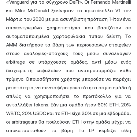
«Vanguard για το σύγχρονο DeFi». Οι Fernando Martinelli
και Mike McDonald ξεκίνησαν το πρωτόκολλο V1 τον
Μάρτιο του 2020 με μια ασυνήθιστη πρόταση. Ήταν ένα
αποκεντρωμένο χρηματιστήριο που βασιζόταν σε
αυτοματοποιημένα χαρτοφυλάκια τύπου δείκτη. Το
AMM διατήρησε τα βάρη των περιουσιακών στοιχείων
στους αναλογίες-στόχους τους μέσω συναλλαγών
arbitrage σε υπάρχουσες ομάδες, αντί μέσω ενός
διαχειριστή κεφαλαίων που αναπροσαρμόζει κάθε
τρίμηνο. Οποιοσδήποτε χρήστης μπορούσε να παρέχει
ρευστότητα, να συνεισφέρει ρευστότητα σε μια ομάδα ή
απλώς να χρησιμοποιήσει το πρωτόκολλο για να
ανταλλάξει tokens. Εάν μια ομάδα ήταν 60% ETH, 20%
WBTC
, 20% USDC και το ETH είχε 30% σε μια εβδομάδα,
οι arbitrageurs θα πουλούσαν ETH στην ομάδα μέχρι να
αποκατασταθούν τα βάρη. Το LP κέρδιζε τέλη