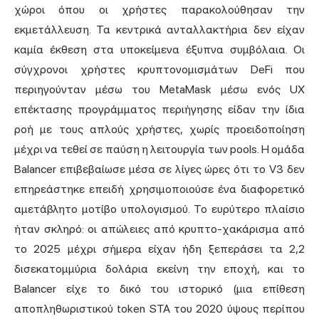
χώροι όπου οι χρήστες παρακολούθησαν την
εκμετάλλευση. Τα κεντρικά ανταλλακτήρια δεν είχαν
καμία έκθεση στα υποκείμενα έξυπνα συμβόλαια. Οι
σύγχρονοι χρήστες κρυπτονομισμάτων DeFi που
περιηγούνταν μέσω του MetaMask μέσω ενός UX
επέκτασης προγράμματος περιήγησης είδαν την ίδια
ροή με τους απλούς χρήστες, χωρίς προειδοποίηση
μέχρι να τεθεί σε παύση η λειτουργία των pools. Η ομάδα
Balancer επιβεβαίωσε μέσα σε λίγες ώρες ότι το V3 δεν
επηρεάστηκε επειδή χρησιμοποιούσε ένα διαφορετικό
αμετάβλητο μοτίβο υπολογισμού. Το ευρύτερο πλαίσιο
ήταν σκληρό: οι απώλειες από κρυπτο-χακάρισμα από
το 2025 μέχρι σήμερα είχαν ήδη ξεπεράσει τα 2,2
δισεκατομμύρια δολάρια εκείνη την εποχή, και το
Balancer είχε το δικό του ιστορικό (μια επίθεση
αποπληθωριστικού token STA του 2020 ύψους περίπου