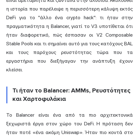
είναι αμετάβλητα και ζωντανά στην αλυσίδα. Ακολουθεί
η ιστορία που παρέλειψε η περισσότερη κάλυψη εκτός
DeFi για το "άλλο ένα crypto hack": τι ήταν στην
πραγματικότητα η Balancer, γιατί το V3 υποτίθεται ότι
ήταν διαφορετικό, πώς έσπασαν οι V2 Composable
Stable Pools και τι σημαίνει αυτό για τους κατόχους BAL
και τους παρόχους ρευστότητας τώρα που τα
εργαστήρια που διεξήγαγαν την ανάπτυξη έχουν
κλείσει.
Τι ήταν το Balancer: AMMs, Ρευστότητες
και Χαρτοφυλάκια
Το Balancer είναι ένα από τα πιο αρχιτεκτονικά
ξεχωριστά έργα στον χώρο του DeFi. Η πρόταση δεν
ήταν ποτέ «ένα ακόμη Uniswap». Ήταν πιο κοντά στο