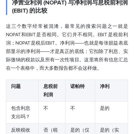
净营业利润 (NOPAT) 与净利润与息税前利润
(EBIT) 的比较
这三个数字经常被混淆，最常见的搜索问题之一就是
NOPAT和EBIT是否相同。它们并不相同。EBIT是税前利
润；NOPAT是税后EBIT。净利润——也就是每张损益表底
部显示的净利润——才是真正的底线：它扣除了利息、实
际缴纳的税款以及所有一次性项目。这里将所有信息汇总
在一个表格中，而大多数报告都不会这样做。
问题
息税前
诺帕特
净利
利润
包含利息
不
不
是的
支出吗？
反映税收
否（税
是的（仅
是的（实