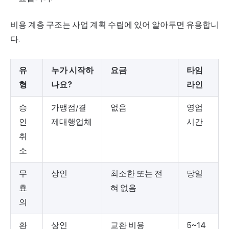
비용 계층 구조는 사업 계획 수립에 있어 알아두면 유용합니
다.
유
누가 시작하
요금
타임
형
나요?
라인
승
가맹점/결
없음
영업
인
제대행업체
시간
취
소
무
상인
최소한 또는 전
당일
효
혀 없음
의
환
상인
교환 비용
5~14