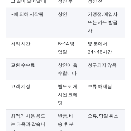
그 일이 일어날 때
정산 후
정산 전
~에 의해 시작됨
상인
가맹점, 매입사
또는 카드 발급
사
처리 시간
5~14 영
몇 분에서
업일
24~48시간
교환 수수료
상인이 흡
청구되지 않음
수합니다
고객 계정
별도로 게
보류 해제됨
시된 크레
딧
최적의 사용 용도
반품, 배
오류, 당일 취소
는 다음과 같습니
송 후 분