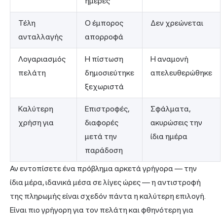
ημέρες
Τέλη
Ο έμπορος
Δεν χρεώνεται
ανταλλαγής
απορροφά
Λογαριασμός
Η πίστωση
Η αναμονή
πελάτη
δημοσιεύτηκε
απελευθερώθηκε
ξεχωριστά
Καλύτερη
Επιστροφές,
Σφάλματα,
χρήση για
διαφορές
ακυρώσεις την
μετά την
ίδια ημέρα
παράδοση
Αν εντοπίσετε ένα πρόβλημα αρκετά γρήγορα — την
ίδια μέρα, ιδανικά μέσα σε λίγες ώρες — η αντιστροφή
της πληρωμής είναι σχεδόν πάντα η καλύτερη επιλογή.
Είναι πιο γρήγορη για τον πελάτη και φθηνότερη για