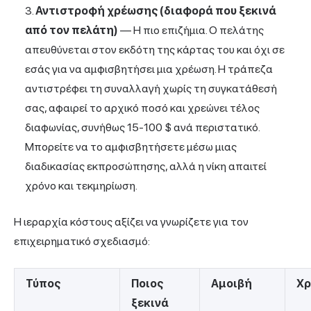
Αντιστροφή χρέωσης
(διαφορά που ξεκινά
από τον πελάτη)
— Η πιο επιζήμια. Ο πελάτης
απευθύνεται στον
εκδότη της κάρτας
του και όχι σε
εσάς για να αμφισβητήσει μια χρέωση. Η τράπεζα
αντιστρέφει τη συναλλαγή χωρίς τη συγκατάθεσή
σας, αφαιρεί το αρχικό ποσό και χρεώνει τέλος
διαφωνίας, συνήθως 15-100 $ ανά περιστατικό.
Μπορείτε να το αμφισβητήσετε μέσω μιας
διαδικασίας εκπροσώπησης, αλλά η νίκη απαιτεί
χρόνο και τεκμηρίωση.
Η ιεραρχία κόστους αξίζει να γνωρίζετε για τον
επιχειρηματικό σχεδιασμό:
Τύπος
Ποιος
Αμοιβή
Χρ
ξεκινά