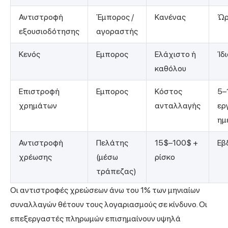
Αντιστροφή
Έμπορος /
Κανένας
Ώρ
εξουσιοδότησης
αγοραστής
Κενός
Εμπορος
Ελάχιστο ή
Ίδ
καθόλου
Επιστροφή
Εμπορος
Κόστος
5–
χρημάτων
ανταλλαγής
ερ
ημ
Αντιστροφή
Πελάτης
15$–100$ +
Εβ
χρέωσης
(μέσω
ρίσκο
τράπεζας)
Οι αντιστροφές χρεώσεων άνω του 1% των μηνιαίων
συναλλαγών θέτουν τους λογαριασμούς σε κίνδυνο. Οι
επεξεργαστές πληρωμών επισημαίνουν υψηλά