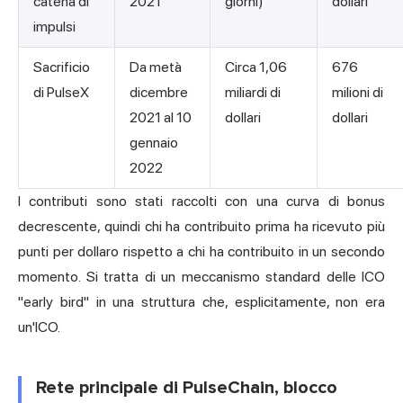
catena di
2021
giorni)
dollari
impulsi
Sacrificio
Da metà
Circa 1,06
676
di PulseX
dicembre
miliardi di
milioni di
2021 al 10
dollari
dollari
gennaio
2022
I contributi sono stati raccolti con una curva di bonus
decrescente, quindi chi ha contribuito prima ha ricevuto più
punti per dollaro rispetto a chi ha contribuito in un secondo
momento. Si tratta di un meccanismo standard delle ICO
"early bird" in una struttura che, esplicitamente, non era
un'ICO.
Rete principale di PulseChain, blocco