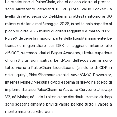
Le statistiche di PulseChain, che si celano dietro al prezzo,
sono altrettanto desolanti. Il TVL (Total Value Locked) a
livello di rete, secondo DefiLlama, si attesta intorno ai 66
milioni di dollari a metà maggio 2026, in netto calo rispetto al
picco di oltre 465 milioni di dollari raggiunto a marzo 2024.
PulseX detiene la maggior parte della liquidità rimanente. Le
transazioni giornaliere sui DEX si aggirano intorno alle
45.000, secondo i dati di Bitget Academy, il limite superiore
di un'attività significativa. Le dApp dell'ecosistema sono
tutte vicine a PulseChain: LiquidLoans (un clone di CDP in
stile Liquity), Phiat/Phamous (cloni di Aave/GMX), Powercity,
Internet Money. Nessuna dApp esterna di rilievo ha scelto di
implementarsi su PulseChain: né Aave, né Curve, né Uniswap
V3, né Maker, né Lido. I token clone distribuiti tramite airdrop
sono sostanzialmente privi di valore perché tutto il valore a
monte rimane su Ethereum.