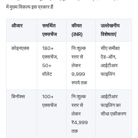
में मुख्य विकल्प इस प्रकार हैं:
औजार
समर्थित
कीमत
उल्लेखनीय
एक्सचेंज
(INR)
विशेषताएं
कोइनएक्स
180+
निःशुल्क
सीए समीक्षा
एक्सचेंज,
स्तर से
ऐड-ऑन,
50+
लेकर
आईटीआर
वॉलेट
9,999
फाइलिंग
रुपये तक
बिनॉक्स
100+
निःशुल्क
आईटीआर
एक्सचेंज
स्तर से
फाइलिंग का
लेकर
सीधा एकीकरण
₹4,999
तक