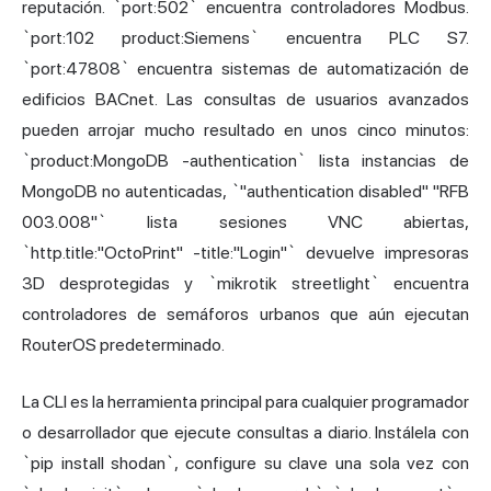
reputación. `port:502` encuentra controladores Modbus.
`port:102 product:Siemens` encuentra PLC S7.
`port:47808` encuentra sistemas de automatización de
edificios BACnet. Las consultas de usuarios avanzados
pueden arrojar mucho resultado en unos cinco minutos:
`product:MongoDB -authentication` lista instancias de
MongoDB no autenticadas, `"authentication disabled" "RFB
003.008"` lista sesiones VNC abiertas,
`http.title:"OctoPrint" -title:"Login"` devuelve impresoras
3D desprotegidas y `mikrotik streetlight` encuentra
controladores de semáforos urbanos que aún ejecutan
RouterOS predeterminado.
La CLI es la herramienta principal para cualquier programador
o desarrollador que ejecute consultas a diario. Instálela con
`pip install shodan`, configure su clave una sola vez con