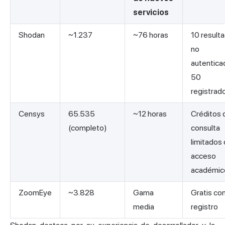
servicios
Shodan
~1.237
~76 horas
10 result
no
autentica
50
registrad
Censys
65.535
~12 horas
Créditos 
(completo)
consulta
limitados
acceso
académic
ZoomEye
~3.828
Gama
Gratis co
media
registro