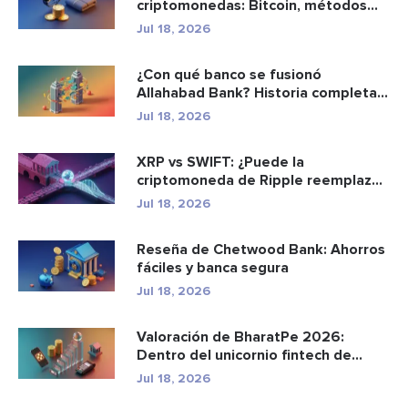
criptomonedas: Bitcoin, métodos
d...
Jul 18, 2026
¿Con qué banco se fusionó
Allahabad Bank? Historia completa
de ...
Jul 18, 2026
XRP vs SWIFT: ¿Puede la
criptomoneda de Ripple reemplazar
a los p...
Jul 18, 2026
Reseña de Chetwood Bank: Ahorros
fáciles y banca segura
Jul 18, 2026
Valoración de BharatPe 2026:
Dentro del unicornio fintech de
2.85...
Jul 18, 2026