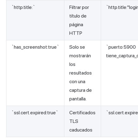
`http.title:`
Filtrar por
`http.title:"logi
título de
página
HTTP
`has_screenshot:true`
Solo se
`puerto:5900
mostrarán
tiene_captura_
los
resultados
con una
captura de
pantalla.
`ssl.cert.expired:true`
Certificados
`ssl.cert.expi
TLS
caducados