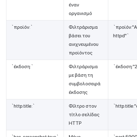
έναν
οργανισμό
`προϊόν:`
Φιλτράρισμα
`προϊόν:"
βάσει του
httpd"`
ανιχνευμένου
προϊόντος
`έκδοση:`
Φιλτράρισμα
`έκδοση:"2
με βάση τη
συμβολοσειρά
έκδοσης
`http.title:`
Φίλτρο στον
`http.title
τίτλο σελίδας
HTTP
`has_screenshot:true`
Μόνο
`port:590