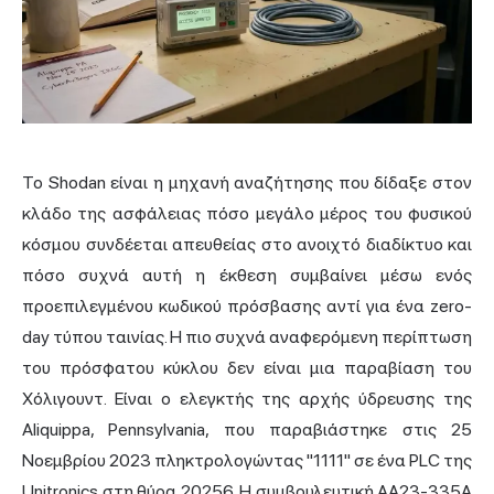
Το Shodan είναι η μηχανή αναζήτησης που δίδαξε στον
κλάδο της ασφάλειας πόσο μεγάλο μέρος του φυσικού
κόσμου συνδέεται απευθείας στο ανοιχτό διαδίκτυο και
πόσο συχνά αυτή η έκθεση συμβαίνει μέσω ενός
προεπιλεγμένου κωδικού πρόσβασης αντί για ένα zero-
day τύπου ταινίας. Η πιο συχνά αναφερόμενη περίπτωση
του πρόσφατου κύκλου δεν είναι μια παραβίαση του
Χόλιγουντ. Είναι ο ελεγκτής της αρχής ύδρευσης της
Aliquippa, Pennsylvania, που παραβιάστηκε στις 25
Νοεμβρίου 2023 πληκτρολογώντας "1111" σε ένα PLC της
Unitronics στη θύρα 20256. Η συμβουλευτική AA23-335A