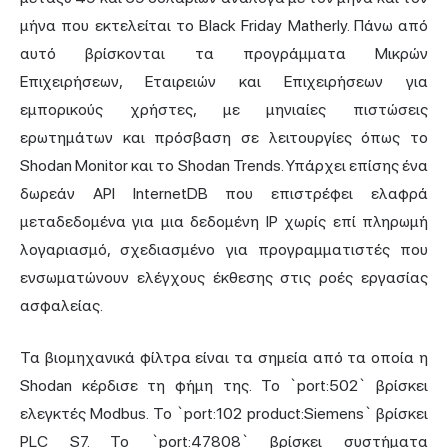
μήνα που εκτελείται το Black Friday Matherly. Πάνω από
αυτό βρίσκονται τα προγράμματα Μικρών
Επιχειρήσεων, Εταιρειών και Επιχειρήσεων για
εμπορικούς χρήστες, με μηνιαίες πιστώσεις
ερωτημάτων και πρόσβαση σε λειτουργίες όπως το
Shodan Monitor και το Shodan Trends. Υπάρχει επίσης ένα
δωρεάν API InternetDB που επιστρέφει ελαφρά
μεταδεδομένα για μια δεδομένη IP χωρίς επί πληρωμή
λογαριασμό, σχεδιασμένο για προγραμματιστές που
ενσωματώνουν ελέγχους έκθεσης στις ροές εργασίας
ασφαλείας.
Τα βιομηχανικά φίλτρα είναι τα σημεία από τα οποία η
Shodan κέρδισε τη φήμη της. Το `port:502` βρίσκει
ελεγκτές Modbus. Το `port:102 product:Siemens` βρίσκει
PLC S7. Το `port:47808` βρίσκει συστήματα