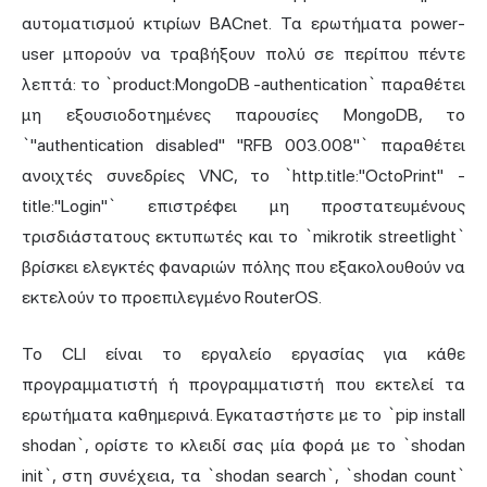
αυτοματισμού κτιρίων BACnet. Τα ερωτήματα power-
user μπορούν να τραβήξουν πολύ σε περίπου πέντε
λεπτά: το `product:MongoDB -authentication` παραθέτει
μη εξουσιοδοτημένες παρουσίες MongoDB, το
`"authentication disabled" "RFB 003.008"` παραθέτει
ανοιχτές συνεδρίες VNC, το `http.title:"OctoPrint" -
title:"Login"` επιστρέφει μη προστατευμένους
τρισδιάστατους εκτυπωτές και το `mikrotik streetlight`
βρίσκει ελεγκτές φαναριών πόλης που εξακολουθούν να
εκτελούν το προεπιλεγμένο RouterOS.
Το CLI είναι το εργαλείο εργασίας για κάθε
προγραμματιστή ή προγραμματιστή που εκτελεί τα
ερωτήματα καθημερινά. Εγκαταστήστε με το `pip install
shodan`, ορίστε το κλειδί σας μία φορά με το `shodan
init`, στη συνέχεια, τα `shodan search`, `shodan count`