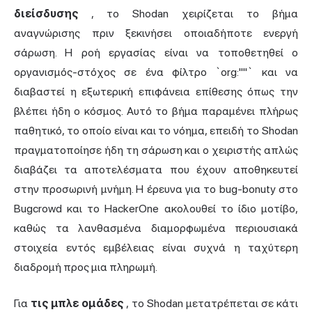
διείσδυσης
, το Shodan χειρίζεται το βήμα
αναγνώρισης πριν ξεκινήσει οποιαδήποτε ενεργή
σάρωση. Η ροή εργασίας είναι να τοποθετηθεί ο
οργανισμός-στόχος σε ένα φίλτρο `org:""` και να
διαβαστεί η εξωτερική επιφάνεια επίθεσης όπως την
βλέπει ήδη ο κόσμος. Αυτό το βήμα παραμένει πλήρως
παθητικό, το οποίο είναι και το νόημα, επειδή το Shodan
πραγματοποίησε ήδη τη σάρωση και ο χειριστής απλώς
διαβάζει τα αποτελέσματα που έχουν αποθηκευτεί
στην προσωρινή μνήμη. Η έρευνα για το bug-bonuty στο
Bugcrowd και το HackerOne ακολουθεί το ίδιο μοτίβο,
καθώς τα λανθασμένα διαμορφωμένα περιουσιακά
στοιχεία εντός εμβέλειας είναι συχνά η ταχύτερη
διαδρομή προς μια πληρωμή.
Για
τις μπλε ομάδες
, το Shodan μετατρέπεται σε κάτι