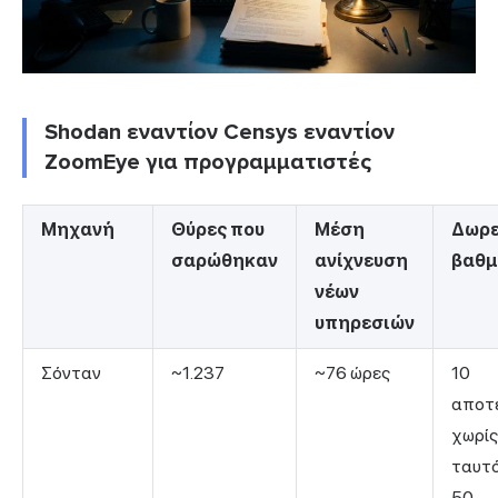
Shodan εναντίον Censys εναντίον
ZoomEye για προγραμματιστές
Μηχανή
Θύρες που
Μέση
Δωρ
σαρώθηκαν
ανίχνευση
βαθμ
νέων
υπηρεσιών
Σόνταν
~1.237
~76 ώρες
10
αποτ
χωρίς
ταυτ
50