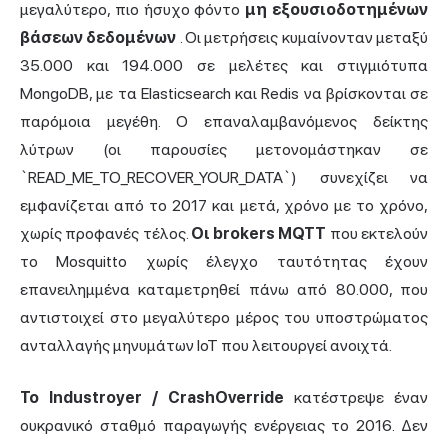
μεγαλύτερο, πιο ήσυχο φόντο
μη εξουσιοδοτημένων
βάσεων δεδομένων
. Οι μετρήσεις κυμαίνονταν μεταξύ
35.000 και 194.000 σε μελέτες και στιγμιότυπα
MongoDB, με τα Elasticsearch και Redis να βρίσκονται σε
παρόμοια μεγέθη. Ο επαναλαμβανόμενος δείκτης
λύτρων (οι παρουσίες μετονομάστηκαν σε
`READ_ME_TO_RECOVER_YOUR_DATA`) συνεχίζει να
εμφανίζεται από το 2017 και μετά, χρόνο με το χρόνο,
χωρίς προφανές τέλος.
Οι brokers MQTT
που εκτελούν
το Mosquitto χωρίς έλεγχο ταυτότητας έχουν
επανειλημμένα καταμετρηθεί πάνω από 80.000, που
αντιστοιχεί στο μεγαλύτερο μέρος του υποστρώματος
ανταλλαγής μηνυμάτων IoT που λειτουργεί ανοιχτά.
Το Industroyer / CrashOverride
κατέστρεψε έναν
ουκρανικό σταθμό παραγωγής ενέργειας το 2016. Δεν