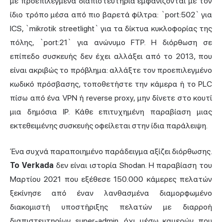
με προεπιλεγμένα διαπιστευτήρια εμφανίζονται με τον
ίδιο τρόπο μέσα από πιο βαρετά φίλτρα: `port:502` για
ICS, `mikrotik streetlight` για τα δίκτυα κυκλοφορίας της
πόλης, `port:21` για ανώνυμο FTP. Η διόρθωση σε
επίπεδο συσκευής δεν έχει αλλάξει από το 2013, που
είναι ακριβώς το πρόβλημα: αλλάξτε τον προεπιλεγμένο
κωδικό πρόσβασης, τοποθετήστε την κάμερα ή το PLC
πίσω από ένα VPN ή reverse proxy, μην δίνετε στο κουτί
μια δημόσια IP. Κάθε επιτυχημένη παραβίαση μιας
εκτεθειμένης συσκευής οφείλεται στην ίδια παράλειψη.
Ένα συχνά παραποιημένο παράδειγμα αξίζει διόρθωσης.
Το Verkada
δεν είναι ιστορία Shodan. Η παραβίαση του
Μαρτίου 2021 που εξέθεσε 150.000 κάμερες πελατών
ξεκίνησε από έναν λανθασμένα διαμορφωμένο
διακομιστή υποστήριξης πελατών με διαρροή
διαπιστευτηρίων super-admin, όχι μέσω καμερών που