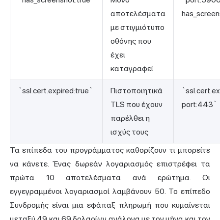
αποτελέσματα
has_screen
με στιγμιότυπο
οθόνης που
έχει
καταγραφεί
`ssl.cert.expired:true`
Πιστοποιητικά
`ssl.cert.e
TLS που έχουν
port:443`
παρέλθει η
ισχύς τους
Τα επίπεδα του προγράμματος καθορίζουν τι μπορείτε
να κάνετε. Ένας δωρεάν λογαριασμός επιστρέφει τα
πρώτα 10 αποτελέσματα ανά ερώτημα. Οι
εγγεγραμμένοι λογαριασμοί λαμβάνουν 50. Το επίπεδο
Συνδρομής είναι μια εφάπαξ πληρωμή που κυμαίνεται
μεταξύ 49 και 69 δολαρίων ανάλογα με τον μήνα και τον