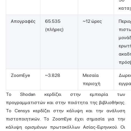
κατα
Απογραφές
65.535
~12 ώρες
Περιο
(πλήρες)
πιστω
μονά
ερωτ
ακαδ
πρόσ
ZoomEye
~3.828
Μεσαία
Δωρε
περιοχή
εγγρ
Το Shodan κερδίζει στην εμπειρία των
προγραμματιστών και στην ποιότητα της βιβλιοθήκης.
Το Censys κερδίζει στην κάλυψη και την ανάλυση
πιστοποιητικών. Το ZoomEye έχει σημασία για την
κάλυψη ορισμένων πρωτοκόλλων Ασίας-Ειρηνικού. Οι