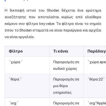
Η διεπαφή ιστού του Shodan δέχεται ένα ερώτημα
αναζήτησης που αποτελείται κυρίως από ελεύθερο
κείμενο συν φίλτρα key:value. Τα φίλτρα είναι το σημείο
όπου το Shodan σταματά να είναι περιέργεια και αρχίζει
να είναι εργαλείο.
Φίλτρο
Τι κάνει
Παράδει
`χώρα:`
Περιορισμός σε
`χώρα apa
κωδικό χώρας
`θύρα:`
Περιορισμός σε
`θύρα:22`
μια θύρα
υπηρεσίας
`org:`
Περιορισμός σε
`org:"Appl