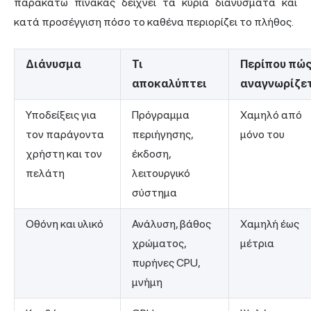
παρακάτω πίνακας δείχνει τα κύρια διανύσματα και
κατά προσέγγιση πόσο το καθένα περιορίζει το πλήθος.
Διάνυσμα
Τι
Περίπου πώ
αποκαλύπτει
αναγνωρίζε
Υποδείξεις για
Πρόγραμμα
Χαμηλό από
τον παράγοντα
περιήγησης,
μόνο του
χρήστη και τον
έκδοση,
πελάτη
λειτουργικό
σύστημα
Οθόνη και υλικό
Ανάλυση, βάθος
Χαμηλή έως
χρώματος,
μέτρια
πυρήνες CPU,
μνήμη