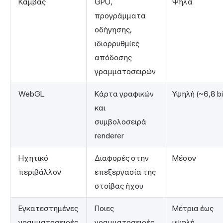
Καμβάς
GPU,
Ψηλά
προγράμματα
οδήγησης,
ιδιορρυθμίες
απόδοσης
γραμματοσειρών
WebGL
Κάρτα γραφικών
Υψηλή (~6,8 bi
και
συμβολοσειρά
renderer
Ηχητικό
Διαφορές στην
Μέσον
περιβάλλον
επεξεργασία της
στοίβας ήχου
Εγκατεστημένες
Ποιες
Μέτρια έως
γραμματοσειρές
γραμματοσειρές
υψηλή