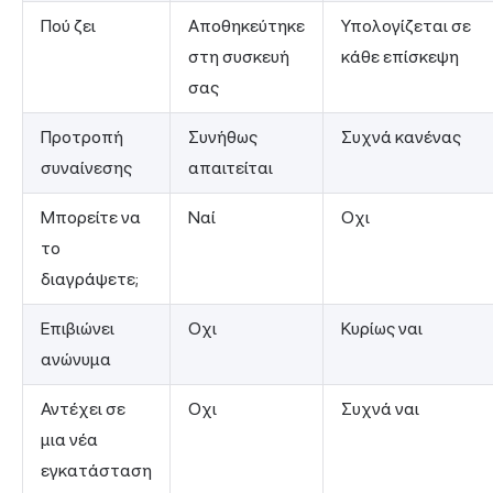
Πού ζει
Αποθηκεύτηκε
Υπολογίζεται σε
στη συσκευή
κάθε επίσκεψη
σας
Προτροπή
Συνήθως
Συχνά κανένας
συναίνεσης
απαιτείται
Μπορείτε να
Ναί
Οχι
το
διαγράψετε;
Επιβιώνει
Οχι
Κυρίως ναι
ανώνυμα
Αντέχει σε
Οχι
Συχνά ναι
μια νέα
εγκατάσταση